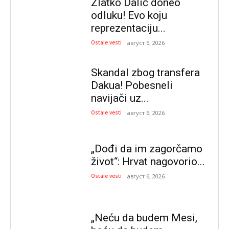
Zlatko Dalić doneo
odluku! Evo koju
reprezentaciju...
Ostale vesti
август 6, 2026
Skandal zbog transfera
Dakua! Pobesneli
navijači uz...
Ostale vesti
август 6, 2026
„Dođi da im zagorčamo
život“: Hrvat nagovorio...
Ostale vesti
август 6, 2026
„Neću da budem Mesi,