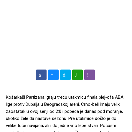
Košarkaši Partizana igraju treću utakmicu finala plej-ofa ABA
lige protiv Dubaija u Beogradskoj areni. Crno-beli imaju veliki
zaostatak u ovoj seriji od 2:0 i pobeda je danas pod moranje,
ukoliko žele da nastave sezonu. Pre utakmice došlo je do
velike tuče navijača, ali i do jedne vrlo lepe stvari. Počasni