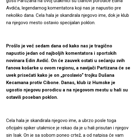
gosti Partizana na ovoj utakmici su članovi porodice Edina
Avdića, legendarnog komentatora koji nas je napustio pre
nekoliko dana. Cela hala je skandirala njegovo ime, dok je klub
na njegovo mesto ostavio specijalan poklon.
Prošlo je već sedam dana od kako nas je tragično
napustio jedan od najboljih komentatora i sportskih
novinara Edin Avdić. On će zauvek ostati u sećanju svih
fanova košarke u ovom regionu, a navijači Partizana će se
uvek prisećati kako je on „proslavio“ trojku Dušana
Kecamana protiv Cibone. Danas, klub iz Humske je
ugostio njegovu porodicu a na njegovom mestu u hali su
ostavili poseban poklon.
Cela hala je skandirala njegovo ime, a ubrzo posle toga
oficijalni spiker utakmice je rekao da je u hali prisutan i njegov
sin Isak. On je sa sobom poneo crtež, a od natpisa će vam