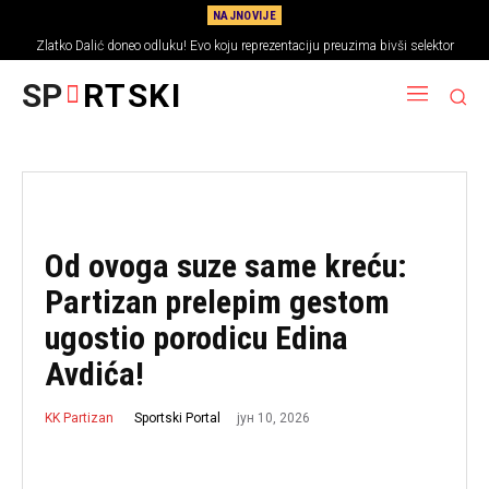
NAJNOVIJE
Zlatko Dalić doneo odluku! Evo koju reprezentaciju preuzima bivši selektor
Hrvatske
SP
RTSKI
Od ovoga suze same kreću:
Partizan prelepim gestom
ugostio porodicu Edina
Avdića!
јун 10, 2026
Sportski Portal
KK Partizan