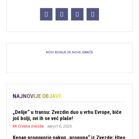
NOVI BONUS ZA NOVE IGRAČE
NAJNOVIJE OBJAVE
„Delije“ u transu: Zvezdin duo u vrhu Evrope, biće
još bolji, svi ih se već plaše!
KK Crvena zvezda
август 6, 2026
Kenan progovorio nakon „progona“ iz Zvezde: Hteo