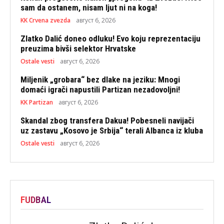
sam da ostanem, nisam ljut ni na koga!
KK Crvena zvezda
август 6, 2026
Zlatko Dalić doneo odluku! Evo koju reprezentaciju
preuzima bivši selektor Hrvatske
Ostale vesti
август 6, 2026
Miljenik „grobara“ bez dlake na jeziku: Mnogi
domaći igrači napustili Partizan nezadovoljni!
KK Partizan
август 6, 2026
Skandal zbog transfera Dakua! Pobesneli navijači
uz zastavu „Kosovo je Srbija“ terali Albanca iz kluba
Ostale vesti
август 6, 2026
FUDBAL