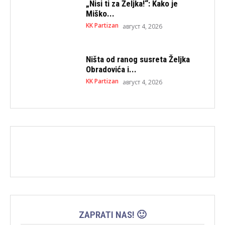
„Nisi ti za Željka!“: Kako je
Miško...
KK Partizan
август 4, 2026
Ništa od ranog susreta Željka
Obradovića i...
KK Partizan
август 4, 2026
ZAPRATI NAS! 🙂