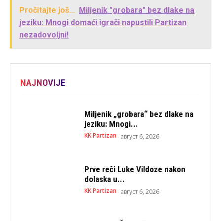
Pročitajte još...
Miljenik "grobara" bez dlake na
jeziku: Mnogi domaći igrači napustili Partizan
nezadovoljni!
NAJNOVIJE
Miljenik „grobara“ bez dlake na
jeziku: Mnogi...
KK Partizan
август 6, 2026
Prve reči Luke Vildoze nakon
dolaska u...
KK Partizan
август 6, 2026