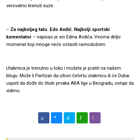
verovatno krenuti suze.
–
Za najboljeg tatu. Edo Avdić. Najbolji sportski
komentator
– napisao je sin Edina Avdića. Veoma dirljiv
momenat koji mnoge neće ostaviti ravnodušnim.
Utakmica je trenutno u toku i možete je pratiti na našem
blogu. Može li Partizan da izbori četvrtu utakmicu ili će Dubai
uspeti da dođe do titule prvaka ABA lige u Beogradu, ostaje da
vidimo.