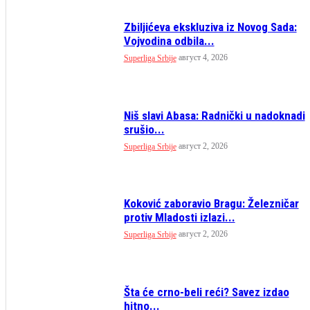
Zbiljićeva ekskluziva iz Novog Sada:
Vojvodina odbila...
август 4, 2026
Superliga Srbije
Niš slavi Abasa: Radnički u nadoknadi
srušio...
август 2, 2026
Superliga Srbije
Koković zaboravio Bragu: Železničar
protiv Mladosti izlazi...
август 2, 2026
Superliga Srbije
Šta će crno-beli reći? Savez izdao
hitno...