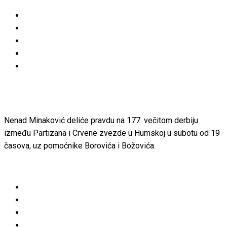
Nenad Minaković deliće pravdu na 177. večitom derbiju
između Partizana i Crvene zvezde u Humskoj u subotu od 19
časova, uz pomoćnike Borovića i Božovića.