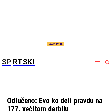
NAJNOVIJE
Tobolu istorija ne daje nadu: Ni Verder nije preživeo Partizan, a Kazahstanci će još teže
SP
RTSKI
Odlučeno: Evo ko deli pravdu na
177. večitom derbiju