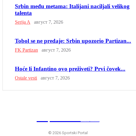
Srbin među metama: Italijani naciljali velikog
talenta
Serija A
август 7, 2026
Tobol se ne predaje: Srbin upozorio Partizan...
FK Partizan
август 7, 2026
Hoće li Infantino ovo preživeti? Prvi čovek...
Ostale vesti
август 7, 2026
SP
RTSKI 🇷🇸
© 2026 Sportski Portal