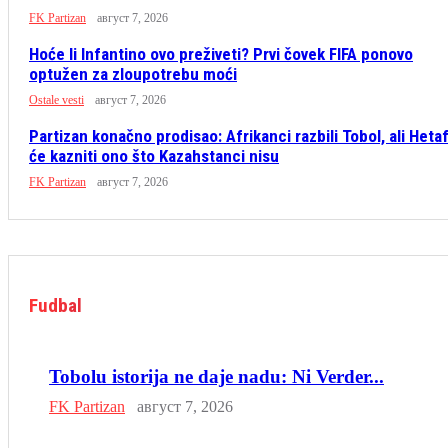
FK Partizan
август 7, 2026
Hoće li Infantino ovo preživeti? Prvi čovek FIFA ponovo
optužen za zloupotrebu moći
Ostale vesti
август 7, 2026
Partizan konačno prodisao: Afrikanci razbili Tobol, ali Heta
će kazniti ono što Kazahstanci nisu
FK Partizan
август 7, 2026
Fudbal
Tobolu istorija ne daje nadu: Ni Verder...
FK Partizan
август 7, 2026