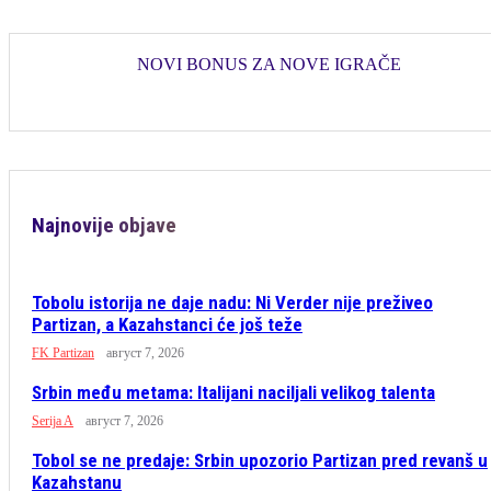
NOVI BONUS ZA NOVE IGRAČE
Najnovije objave
Tobolu istorija ne daje nadu: Ni Verder nije preživeo
Partizan, a Kazahstanci će još teže
FK Partizan
август 7, 2026
Srbin među metama: Italijani naciljali velikog talenta
Serija A
август 7, 2026
Tobol se ne predaje: Srbin upozorio Partizan pred revanš u
Kazahstanu