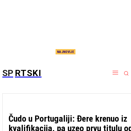
NAJNOVIJE
Reči srpske legende će vas dobro protresti: Surovo je iskren, gađa pravo u metu
SP
RTSKI
Čudo u Portugaliji: Đere krenuo iz
kvalifikacija, pa uzeo prvu titulu o