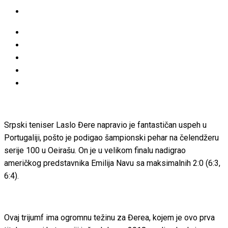
Srpski teniser Laslo Đere napravio je fantastičan uspeh u
Portugaliji, pošto je podigao šampionski pehar na čelendžeru
serije 100 u Oeirašu. On je u velikom finalu nadigrao
američkog predstavnika Emilija Navu sa maksimalnih 2:0 (6:3,
6:4).
Ovaj trijumf ima ogromnu težinu za Đerea, kojem je ovo prva