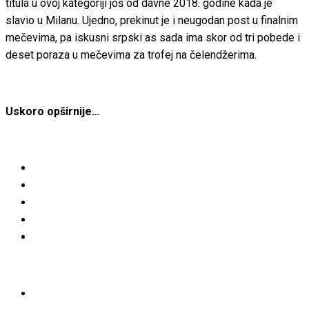
titula u ovoj kategoriji još od davne 2018. godine kada je
slavio u Milanu. Ujedno, prekinut je i neugodan post u finalnim
mečevima, pa iskusni srpski as sada ima skor od tri pobede i
deset poraza u mečevima za trofej na čelendžerima.
Uskoro opširnije…