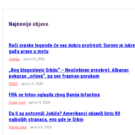
Najnovije objave
Reči srpske legende će vas dobro protresti: Surovo je iskre
gađa pravo u metu
Atletika
август 9, 2026
„Bog blagoslovio Srbiju“ – Neočekivan preokret, Albanac
pokazao „orlova“, pa sve frapirao porukom
MMA
август 9, 2026
FIFA se hitno oglasila zbog Đanija Infantina
Ostale vesti
август 9, 2026
Da li su potcenili Jokića? Amerikanci objavili listu 80
najboljih stranaca, evo gde je Srbin
Nikola Jokić
август 8, 2026