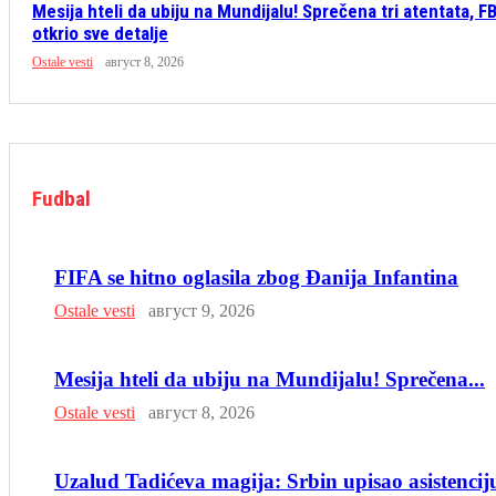
Mesija hteli da ubiju na Mundijalu! Sprečena tri atentata, FB
otkrio sve detalje
Ostale vesti
август 8, 2026
Fudbal
FIFA se hitno oglasila zbog Đanija Infantina
Ostale vesti
август 9, 2026
Mesija hteli da ubiju na Mundijalu! Sprečena...
Ostale vesti
август 8, 2026
Uzalud Tadićeva magija: Srbin upisao asistencij