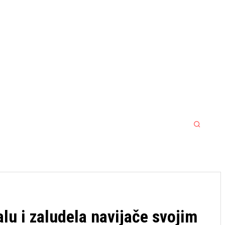
MORE
MMA
SPORT SRBIJA JACKPOT
lu i zaludela navijače svojim