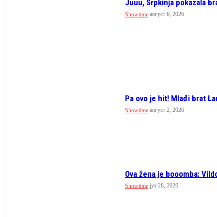
Juuu, Srpkinja pokazala br
август 6, 2026
Showtime
Pa ovo je hit! Mlađi brat La
август 2, 2026
Showtime
Ova žena je booomba: Vildo
јул 28, 2026
Showtime