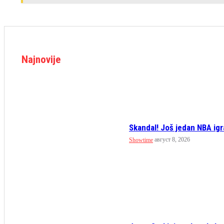
Najnovije
Skandal! Još jedan NBA igra
август 8, 2026
Showtime