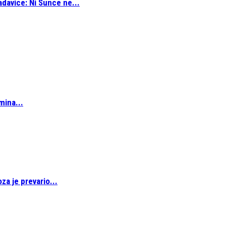
adavice: Ni Sunce ne...
mina...
za je prevario...