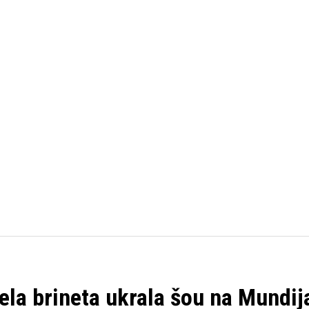
FUDBAL
KOŠARKA
OSTALI SPORTOVI
TENIS
ela brineta ukrala šou na Mundija