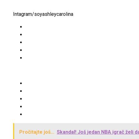
Intagram/soyashleycarolina
Pročitajte još...
Skandal! Još jedan NBA igrač želi d