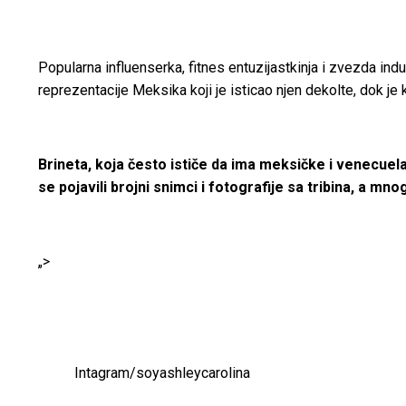
Popularna influenserka, fitnes entuzijastkinja i zvezda indu
reprezentacije Meksika koji je isticao njen dekolte, dok je 
Brineta, koja često ističe da ima meksičke i venecue
se pojavili brojni snimci i fotografije sa tribina, a mn
„>
Intagram/soyashleycarolina