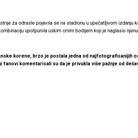
strije za odrasle pojavila se na stadionu u upečatljivom izdanju k
kombinaciju upotpunila uskim crnim bodijem koji je naglasio njenu v
lanske korene, brzo je postala jedna od najfotografisaniji
ogi fanovi komentarisali su da je privukla više pažnje od deš