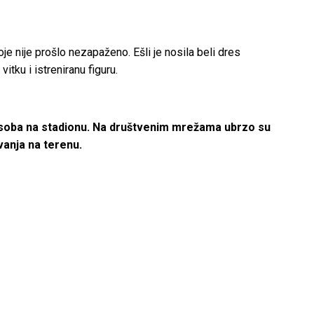
oje nije prošlo nezapaženo. Ešli je nosila beli dres
itku i istreniranu figuru.
h osoba na stadionu. Na društvenim mrežama ubrzo su
avanja na terenu.