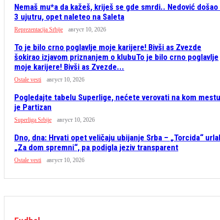
Nemaš mu*a da kažeš, kriješ se gde smrdi.. Nedović došao
3 ujutru, opet naleteo na Saleta
Reprezentacija Srbije
август 10, 2026
To je bilo crno poglavlje moje karijere! Bivši as Zvezde
šokirao izjavom priznanjem o klubuTo je bilo crno poglavlje
moje karijere! Bivši as Zvezde...
Ostale vesti
август 10, 2026
Pogledajte tabelu Superlige, nećete verovati na kom mest
je Partizan
Superliga Srbije
август 10, 2026
Dno, dna: Hrvati opet veličaju ubijanje Srba – „Torcida“ urla
„Za dom spremni“, pa podigla jeziv transparent
Ostale vesti
август 10, 2026