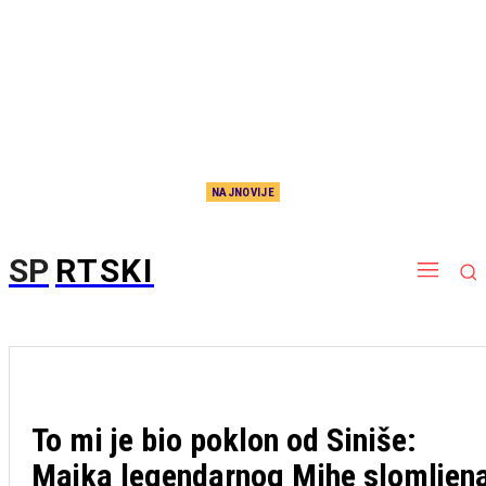
NAJNOVIJE
Haos na terenu, neverovatne scene: Pesničenje fudbalera usred meča (VIDEO)
SP
RTSKI
To mi je bio poklon od Siniše:
Majka legendarnog Mihe slomljen