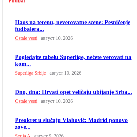
Fudbal
Haos na terenu, neverovatne scene: Pesničenje
fudbalera...
Ostale vesti
август 10, 2026
Pogledajte tabelu Superlige, nećete verovati na
kom...
Superliga Srbije
август 10, 2026
Dno, dna: Hrvati opet veličaju ubijanje Srba...
Ostale vesti
август 10, 2026
Preokret u slučaju Vlahović: Madrid ponovo
zove...
Serija A
август 9, 2026