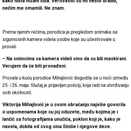
kako ništa nisam čula. Verovatno su mi nešto uradili,
nečim me omamili. Ne znam.
Prema njenim rečima, porodica je pregledom snimaka sa
sigurnosnih kamera videla osobe koje su učestvovale u
provali.
– Na snimcima sa kamera videli smo da su bili maskirani.
Verujem da će biti pronađeni.
Provala u kuću porodice Mihajlović dogodila se u noći između
25. i 26. maja. Slučaj je prijavljen policiji, koja radi na utvrđivanju
svih okolnosti.
Viktorija Mihajlović je u svom obraćanju najviše govorila
o uspomenama koje su joj oduzete, među kojima je i
lančić sa fotografijama unučića, poklon koji je, kako je
navela, dobila od svog sina Siniše i njegove dece.