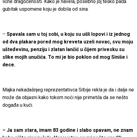
lične dragocenosti. Kako je navela, posebno joj teško pada
gubitak uspomene koju je dobila od sina.
–
Spavala sam u toj sobi, u koju su ušli lopovi i iz jednog
od dva plakara pored mog kreveta uzeli novac, svu moju
ušteđevinu, penziju i zlatan lančić u čijem privesku su
slike mojih unučića. To mi je bio poklon od mog Siniše i
dece.
Majka nekadašnjeg reprezentativca Srbije rekla je da i dalje ne
može da objasni kako tokom noći nije primetila da se nešto
događa u kući.
– Ja sam stara, imam 83 godine i slabo spavam, ne znam