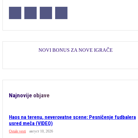
NOVI BONUS ZA NOVE IGRAČE
Najnovije objave
Haos na terenu, neverovatne scene: Pesničenje fudbalera
usred meča (VIDEO)
Ostale vesti
август 10, 2026