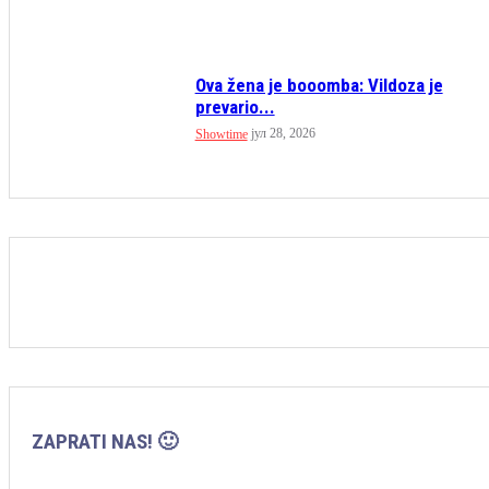
Ova žena je booomba: Vildoza je
prevario...
јул 28, 2026
Showtime
ZAPRATI NAS! 🙂