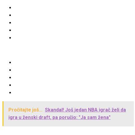
Pročitajte još...
Skandal! Još jedan NBA igrač želi da
igra u ženski draft, pa poručio: "Ja sam žena"