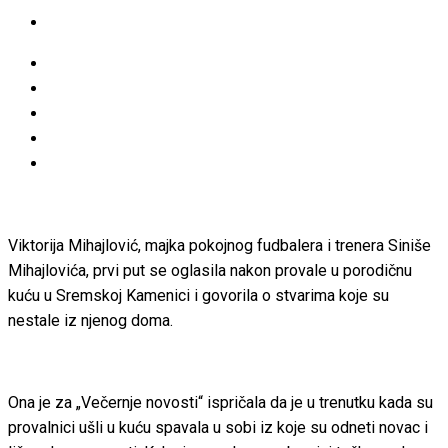
Viktorija Mihajlović, majka pokojnog fudbalera i trenera Siniše
Mihajlovića, prvi put se oglasila nakon provale u porodičnu
kuću u Sremskoj Kamenici i govorila o stvarima koje su
nestale iz njenog doma.
Ona je za „Večernje novosti“ ispričala da je u trenutku kada su
provalnici ušli u kuću spavala u sobi iz koje su odneti novac i