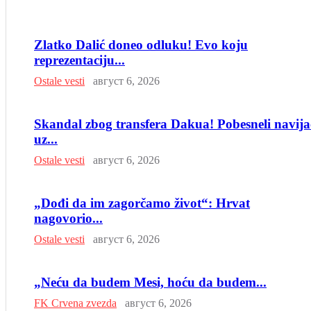
Zlatko Dalić doneo odluku! Evo koju
reprezentaciju...
Ostale vesti
август 6, 2026
Skandal zbog transfera Dakua! Pobesneli navija
uz...
Ostale vesti
август 6, 2026
„Dođi da im zagorčamo život“: Hrvat
nagovorio...
Ostale vesti
август 6, 2026
„Neću da budem Mesi, hoću da budem...
FK Crvena zvezda
август 6, 2026