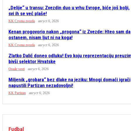
„Delije“ u transu: Zvezdin duo u vrhu Evrope, biće još bolji,
svi ih se već plaše!
KK Crvena zvezda
август 6, 2026
Kenan progovorio nakon „progona“ iz Zvezde: Hteo sam da
ostanem, nisam ljut ni na koga!
KK Crvena zvezda
август 6, 2026
Zlatko Dalić doneo odluku! Evo koju reprezentaciju preuzi
bivši selektor Hrvatske
Ostale vesti
август 6, 2026
Miljenik „grobara“ bez dlake na jeziku: Mnogi domaći igrači
napustili Partizan nezadovoljni!
KK Partizan
август 6, 2026
Fudbal