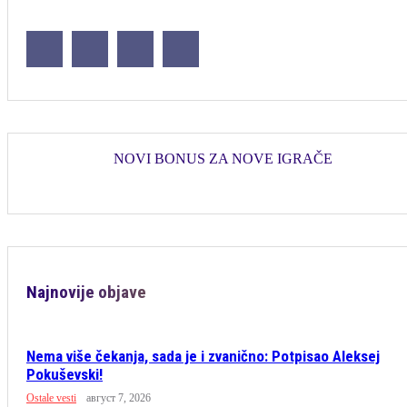
NOVI BONUS ZA NOVE IGRAČE
Najnovije objave
Nema više čekanja, sada je i zvanično: Potpisao Aleksej
Pokuševski!
Ostale vesti
август 7, 2026