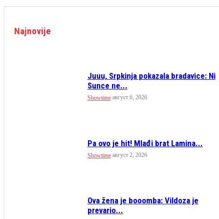
Najnovije
Juuu, Srpkinja pokazala bradavice: Ni
Sunce ne...
август 6, 2026
Showtime
Pa ovo je hit! Mlađi brat Lamina...
август 2, 2026
Showtime
Ova žena je booomba: Vildoza je
prevario...