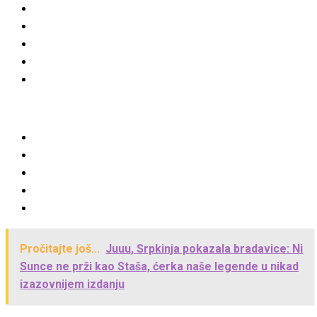
Pročitajte još...
Juuu, Srpkinja pokazala bradavice: Ni
Sunce ne prži kao Staša, ćerka naše legende u nikad
izazovnijem izdanju