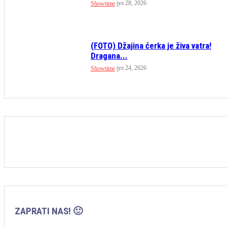
јул 28, 2026
Showtime
(FOTO) Džajina ćerka je živa vatra!
Dragana...
јул 24, 2026
Showtime
ZAPRATI NAS! 🙂