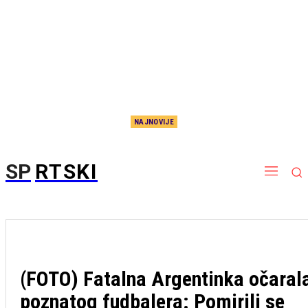
NAJNOVIJE
Nema više čekanja, sada je i zvanično: Potpisao Aleksej Pokuševski!
SP
RTSKI
(FOTO) Fatalna Argentinka očaral
poznatog fudbalera: Pomirili se