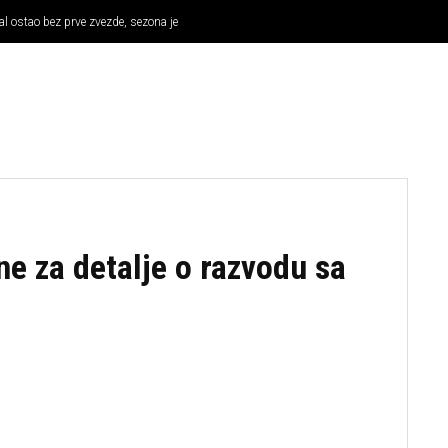
al ostao bez prve zvezde, sezona je
KOŠARKA
OSTALI SPORTOVI
TENIS
MMA
ne za detalje o razvodu sa