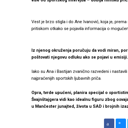
više od sportskog intervjua – dobija filmsku pri
Vest je brzo stigla i do Ane Ivanović, koja je, pre
pritiskom otkako se pojavila informacija o moguće
Iz njenog okruženja poručuju da vodi miran, poro
poštovati njegovu odluku ako se pojavi u emisiji.
Iako su Ana i Bastijan zvanično razvedeni i nastavil
najpraćenijih sportskih ljubavnih priča.
Opra, tvrde upućeni, planira specijal o sportistima
Švajnštajgera vidi kao idealnu figuru zbog osvaj
u Mančester junajted, života u SAD i brojnih izazov