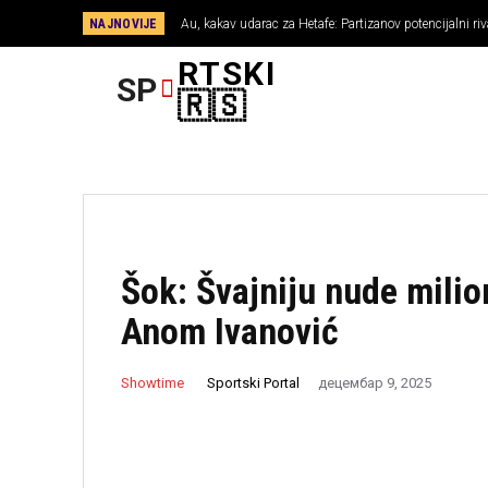
NAJNOVIJE
Au, kakav udarac za Hetafe: Partizanov potencijalni riv
za njega završena!
RTSKI
SP
FUDBAL
🇷🇸
Šok: Švajniju nude milio
Anom Ivanović
Sportski Portal
Showtime
децембар 9, 2025