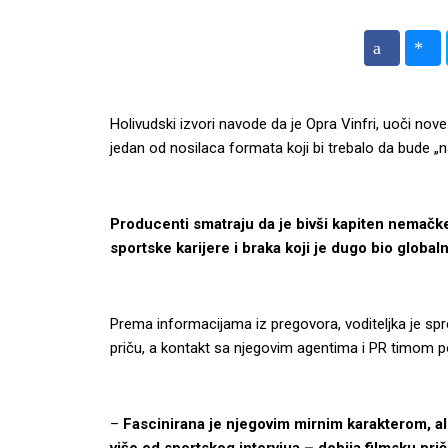
Holivudski izvori navode da je Opra Vinfri, uoči no
jedan od nosilaca formata koji bi trebalo da bude „na
Producenti smatraju da je bivši kapiten nemačk
sportske karijere i braka koji je dugo bio globa
Prema informacijama iz pregovora, voditeljka je sp
priču, a kontakt sa njegovim agentima i PR timom p
–
Fascinirana je njegovim mirnim karakterom, al