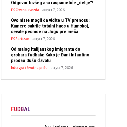
Odgovor bivšeg asa raspametiće „delije“!
FK Crvena zvezda
август 7, 2026
Ovo niste mogli da vidite u TV prenosu:
Kamere sakrile totalni haos u Humskoj,
sevale pesnice na Jugu pre meča
FK Partizan
август 7, 2026
Od malog italijanskog imigranta do
grobara fudbala: Kako je Đani Infantino
prodao dušu đavolu
Intervjui i životne priče
август 7, 2026
FUDBAL