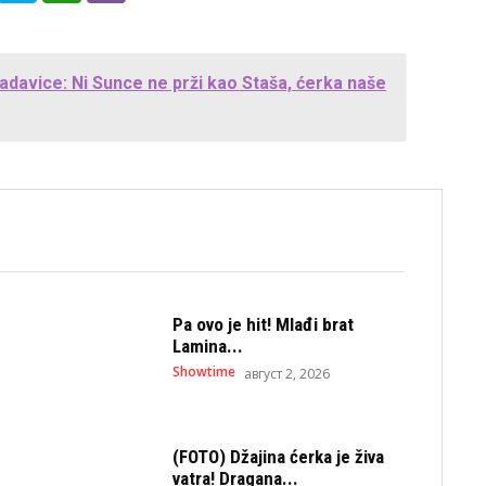
adavice: Ni Sunce ne prži kao Staša, ćerka naše
Pa ovo je hit! Mlađi brat
Lamina...
Showtime
август 2, 2026
(FOTO) Džajina ćerka je živa
vatra! Dragana...