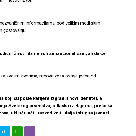
ču
– navodi izvor.
ma nezvaničnim informacijama, pod velikim medijskim
m gostovanju.
dični život i da ne voli senzacionalizam, ali da će
i sa svojim životima, njihova veza ostaje jedna od
 koji su posle karijere izgradili novi identitet, a
anja Svetskog prvenstva, odlaska iz Bajerna, prelaska
a, uključujući i razvod koji i dalje intrigira javnost.