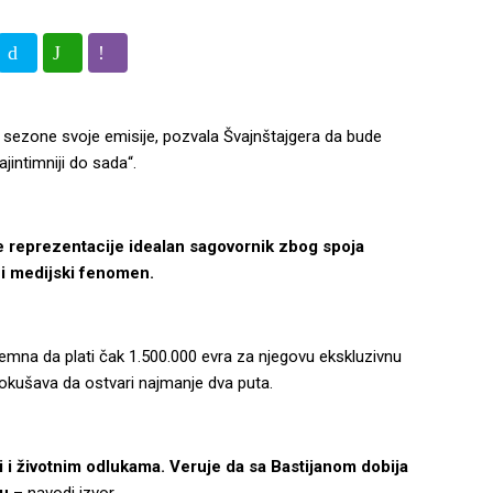
ve sezone svoje emisije, pozvala Švajnštajgera da bude
jintimniji do sada“.
e reprezentacije idealan sagovornik zbog spoja
lni medijski fenomen.
remna da plati čak 1.500.000 evra za njegovu ekskluzivnu
okušava da ostvari najmanje dva puta.
i i životnim odlukama. Veruje da sa Bastijanom dobija