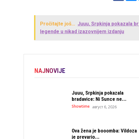
Pročitajte još...
Juuu, Srpkinja pokazala br
legende u nikad izazovnijem izdanju
NAJNOVIJE
Juuu, Srpkinja pokazala
bradavice: Ni Sunce ne...
Showtime
август 6, 2026
Ova žena je booomba: Vildoza
je prevario...