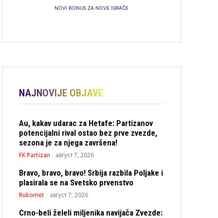
NOVI BONUS ZA NOVE IGRAČE
NAJNOVIJE OBJAVE
Au, kakav udarac za Hetafe: Partizanov
potencijalni rival ostao bez prve zvezde,
sezona je za njega završena!
FK Partizan
август 7, 2026
Bravo, bravo, bravo! Srbija razbila Poljake i
plasirala se na Svetsko prvenstvo
Rukomet
август 7, 2026
Crno-beli želeli miljenika navijača Zvezde: