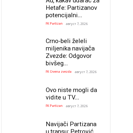
Au, kakav udarac za
Hetafe: Partizanov
potencijalni...
FK Partizan
август 7, 2026
Crno-beli želeli
miljenika navijača
Zvezde: Odgovor
bivšeg...
FK Crvena zvezda
август 7, 2026
Ovo niste mogli da
vidite u TV...
FK Partizan
август 7, 2026
Navijači Partizana
u transu: Petrović