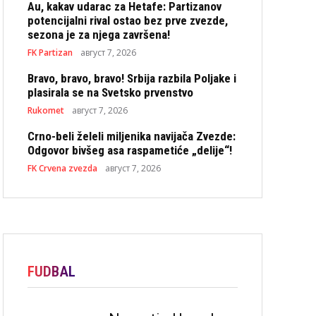
Au, kakav udarac za Hetafe: Partizanov
potencijalni rival ostao bez prve zvezde,
sezona je za njega završena!
FK Partizan
август 7, 2026
Bravo, bravo, bravo! Srbija razbila Poljake i
plasirala se na Svetsko prvenstvo
Rukomet
август 7, 2026
Crno-beli želeli miljenika navijača Zvezde:
Odgovor bivšeg asa raspametiće „delije“!
FK Crvena zvezda
август 7, 2026
FUDBAL