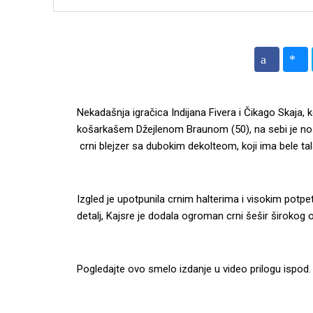
Nekadašnja igračica Indijana Fivera i Čikago Skaja, 
košarkašem Džejlenom Braunom (50), na sebi je no
crni blejzer sa dubokim dekolteom, koji ima bele ta
Izgled je upotpunila crnim halterima i visokim potp
detalj, Kajsre je dodala ogroman crni šešir širokog o
Pogledajte ovo smelo izdanje u video prilogu ispod.