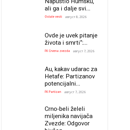
Napustio Humsku,
ali ga i dalje svi...
Ostale vesti
август 8, 2026
Ovde je uvek pitanje
života i smrti“:...
FK Crvena zvezda
август 7, 2026
Au, kakav udarac za
Hetafe: Partizanov
potencijalni...
FK Partizan
август 7, 2026
Crno-beli želeli
miljenika navijača
Zvezde: Odgovor