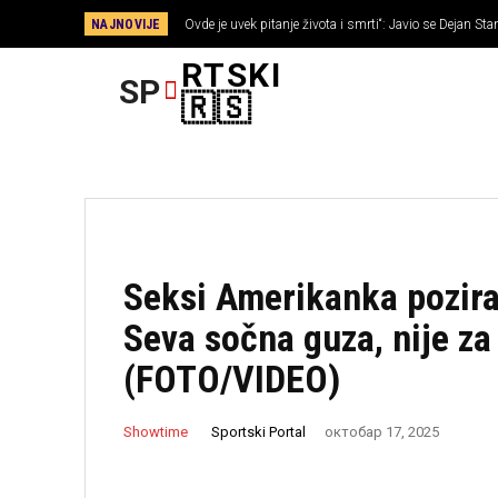
NAJNOVIJE
Ovde je uvek pitanje života i smrti“: Javio se Dejan S
RTSKI
SP
FUDBAL
🇷🇸
Seksi Amerikanka pozira
Seva sočna guza, nije z
(FOTO/VIDEO)
Sportski Portal
Showtime
октобар 17, 2025