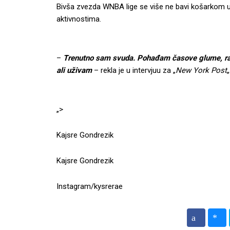
Bivša zvezda WNBA lige se više ne bavi košarkom u
aktivnostima.
–
Trenutno sam svuda. Pohađam časove glume, radi
ali uživam
– rekla je u intervjuu za „
New York Post
„
„>
Kajsre Gondrezik
Kajsre Gondrezik
Instagram/kysrerae