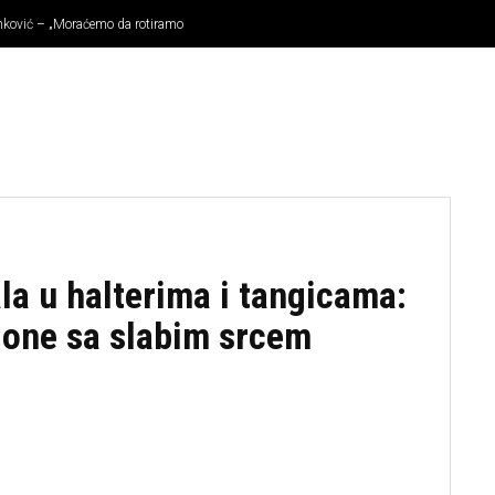
tanković – „Moraćemo da rotiramo
KOŠARKA
OSTALI SPORTOVI
TENIS
MMA
la u halterima i tangicama:
a one sa slabim srcem