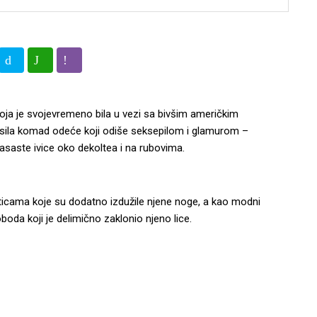
koja je svojevremeno bila u vezi sa bivšim američkim
sila komad odeće koji odiše seksepilom i glamurom –
lasaste ivice oko dekoltea i na rubovima.
eticama koje su dodatno izdužile njene noge, a kao modni
boda koji je delimično zaklonio njeno lice.