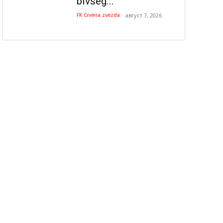
bivšeg...
FK Crvena zvezda
август 7, 2026