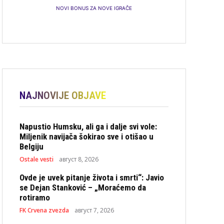
NOVI BONUS ZA NOVE IGRAČE
NAJNOVIJE OBJAVE
Napustio Humsku, ali ga i dalje svi vole:
Miljenik navijača šokirao sve i otišao u
Belgiju
Ostale vesti
август 8, 2026
Ovde je uvek pitanje života i smrti“: Javio
se Dejan Stanković – „Moraćemo da
rotiramo
FK Crvena zvezda
август 7, 2026