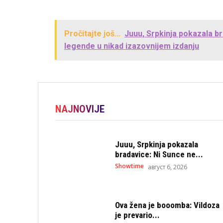
Pročitajte još...
Juuu, Srpkinja pokazala br
legende u nikad izazovnijem izdanju
NAJNOVIJE
Juuu, Srpkinja pokazala
bradavice: Ni Sunce ne...
Showtime
август 6, 2026
Ova žena je booomba: Vildoza
je prevario...