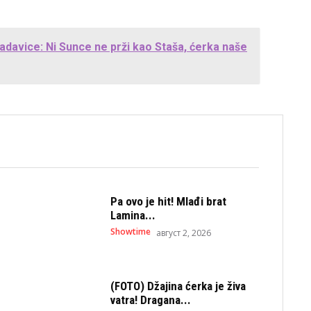
adavice: Ni Sunce ne prži kao Staša, ćerka naše
Pa ovo je hit! Mlađi brat
Lamina...
Showtime
август 2, 2026
(FOTO) Džajina ćerka je živa
vatra! Dragana...