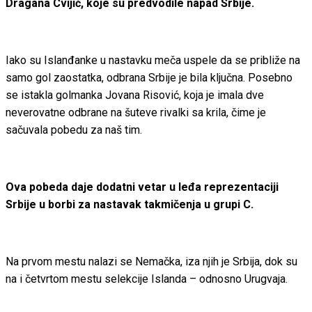
Dragana Cvijić, koje su predvodile napad Srbije.
Iako su Islanđanke u nastavku meča uspele da se približe na
samo gol zaostatka, odbrana Srbije je bila ključna. Posebno
se istakla golmanka Jovana Risović, koja je imala dve
neverovatne odbrane na šuteve rivalki sa krila, čime je
sačuvala pobedu za naš tim.
Ova pobeda daje dodatni vetar u leđa reprezentaciji
Srbije u borbi za nastavak takmičenja u grupi C.
Na prvom mestu nalazi se Nemačka, iza njih je Srbija, dok su
na i četvrtom mestu selekcije Islanda – odnosno Urugvaja.