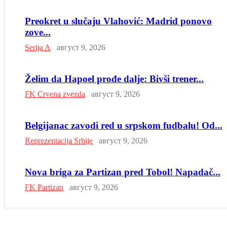
Preokret u slučaju Vlahović: Madrid ponovo
zove...
Serija A
август 9, 2026
Želim da Hapoel prođe dalje: Bivši trener...
FK Crvena zvezda
август 9, 2026
Belgijanac zavodi red u srpskom fudbalu! Od...
Reprezentacija Srbije
август 9, 2026
Nova briga za Partizan pred Tobol! Napadač...
FK Partizan
август 9, 2026