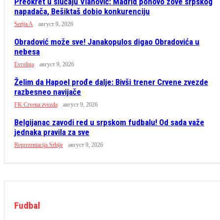
Preokret u slučaju Vlahović: Madrid ponovo zove srpskog
napadača, Bešiktaš dobio konkurenciju
Serija A
август 9, 2026
Obradović može sve! Janakopulos digao Obradovića u
nebesa
Evroliga
август 9, 2026
Želim da Hapoel prođe dalje: Bivši trener Crvene zvezde
razbesneo navijače
FK Crvena zvezda
август 9, 2026
Belgijanac zavodi red u srpskom fudbalu! Od sada važe
jednaka pravila za sve
Reprezentacija Srbije
август 9, 2026
Fudbal