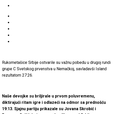
Rukometašice Srbije ostvarile su važnu pobedu u drugoj rundi
grupe C Svetskog prvenstva u Nemačkoj, savladavši Island
rezultatom 27:26.
Naše devojke su briljirale u prvom poluvremenu,
diktirajući ritam igre i odlazeći na odmor sa prednošću
19:13. Sjajnu partiju prikazale su Jovana Skrobić i