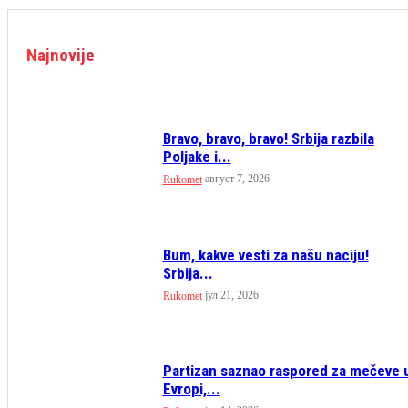
Najnovije
Bravo, bravo, bravo! Srbija razbila
Poljake i...
август 7, 2026
Rukomet
Bum, kakve vesti za našu naciju!
Srbija...
јул 21, 2026
Rukomet
Partizan saznao raspored za mečeve 
Evropi,...