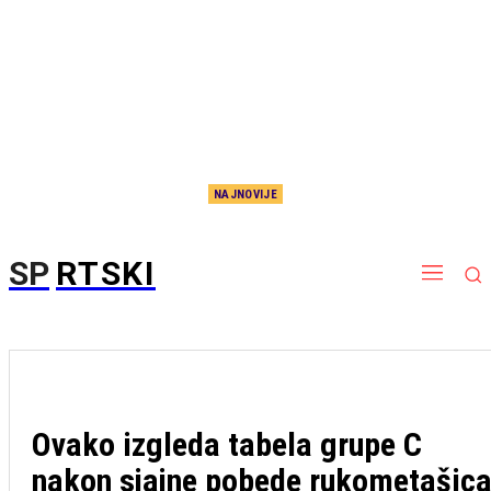
NAJNOVIJE
Tužne vesti potresle NBA! Preminuo legendarni Don Nelson
SP
RTSKI
Ovako izgleda tabela grupe C
nakon sjajne pobede rukometašic