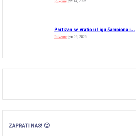
јул 14, 2026
Rukomet
Partizan se vratio u Ligu šampiona i...
јун 26, 2026
Rukomet
ZAPRATI NAS! 🙂