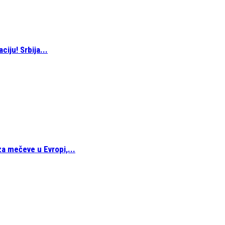
iju! Srbija...
a mečeve u Evropi,...