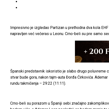
Impresivno je izgledao Partizan u prethodna dva kola EHF
napravljen već večeras u Leonu. Crno-beli su pre samo sed
Španski predstavnik iskoristio je slabo drugo poluvreme cr
stvar bude gora, nakon tajm-auta Đorđa Ćirkovića. Adema
rundu takmičenja – 29:22 (11:11).
Crno-beli su porazom u Španiji sebi značajno zakomplikoval