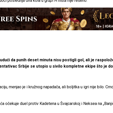
či poslednja dva kola u grupi H ništa nije rešeno.
dući da punih deset minuta nisu postigli gol, ali je raspo
entativac Srbije se utopio u sivilo kompletne ekipe što je 
, menjao je i kružnog napadača, ali boljitka u igri nije bilo. Cr
ća očekuje duel protiv Kadetena u Švajcarskoj i Neksea na „Banji