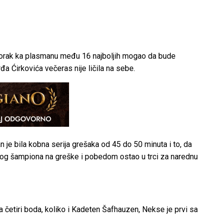
 korak ka plasmanu među 16 najboljih mogao da bude
a Ćirkovića večeras nije ličila na sebe.
 je bila kobna serija grešaka od 45 do 50 minuta i to, da
og šampiona na greške i pobedom ostao u trci za narednu
 četiri boda, koliko i Kadeten Šafhauzen, Nekse je prvi sa