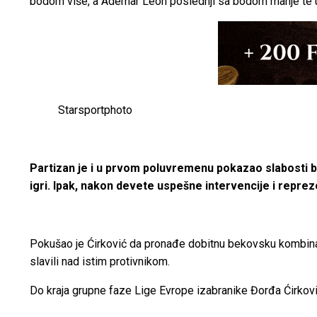
bodom više, a Ademar Leon poslednji sa bodom manje te uo
Starsportphoto
Partizan je i u prvom poluvremenu pokazao slabosti bu
igri. Ipak, nakon devete uspešne intervencije i reprez
Pokušao je Ćirković da pronađe dobitnu bekovsku kombinaciju
slavili nad istim protivnikom.
Do kraja grupne faze Lige Evrope izabranike Đorđa Ćirkovi