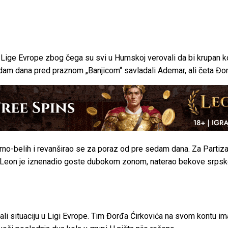
 Lige Evrope zbog čega su svi u Humskoj verovali da bi krupan
am dana pred praznom „Banjicom“ savladali Ademar, ali četa Đorđ
no-belih i revanširao se za poraz od pre sedam dana. Za Partizan
r Leon je iznenadio goste dubokom zonom, naterao bekove srpsk
i situaciju u Ligi Evrope. Tim Đorđa Ćirkovića na svom kontu ima