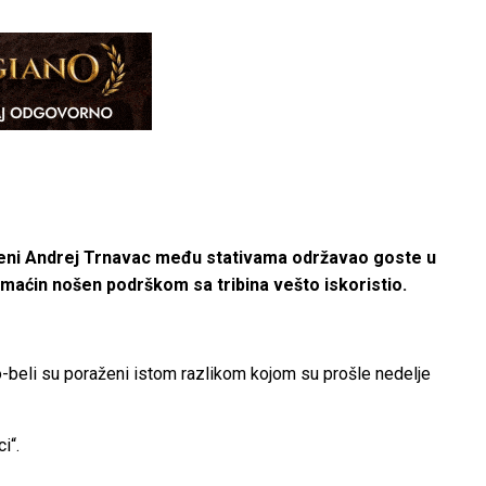
loženi Andrej Trnavac među stativama održavao goste u
domaćin nošen podrškom sa tribina vešto iskoristio.
no-beli su poraženi istom razlikom kojom su prošle nedelje
ci“.