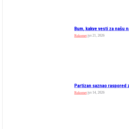
Bum, kakve vesti za našu nac
јул 21, 2026
Rukomet
Partizan saznao raspored z
јул 14, 2026
Rukomet