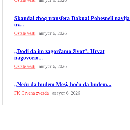
Ostale vesti
август 6, 2026
Skandal zbog transfera Dakua! Pobesneli navija
uz...
Ostale vesti
август 6, 2026
„Dođi da im zagorčamo život“: Hrvat
nagovorio...
Ostale vesti
август 6, 2026
„Neću da budem Mesi, hoću da budem...
FK Crvena zvezda
август 6, 2026