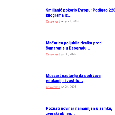
Smiljanić pokorio Evropu: Podigao 22
kilograma iz...
август 4, 2026
Ostale vesti
Mađarica poljubila rivalku pred
šamaranje u Beogradu...
јул 30, 2026
Ostale vesti
Mozzart nastavlja da podržava
edukaciju i zaštitu...
јул 24, 2026
Ostale vesti
Poznati novinar namamljen u zamku,
zverski ubijen...