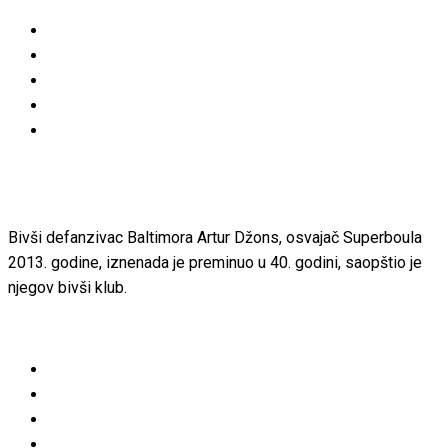
Bivši defanzivac Baltimora Artur Džons, osvajač Superboula
2013. godine, iznenada je preminuo u 40. godini, saopštio je
njegov bivši klub.