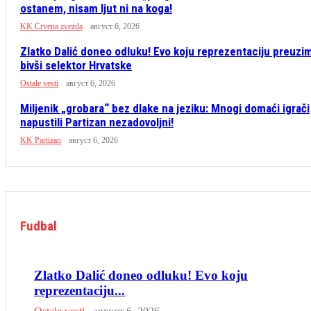
ostanem, nisam ljut ni na koga!
KK Crvena zvezda
август 6, 2026
Zlatko Dalić doneo odluku! Evo koju reprezentaciju preuzi
bivši selektor Hrvatske
Ostale vesti
август 6, 2026
Miljenik „grobara“ bez dlake na jeziku: Mnogi domaći igrači
napustili Partizan nezadovoljni!
KK Partizan
август 6, 2026
Fudbal
Zlatko Dalić doneo odluku! Evo koju
reprezentaciju...