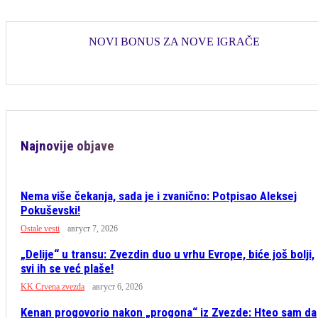
NOVI BONUS ZA NOVE IGRAČE
Najnovije objave
Nema više čekanja, sada je i zvanično: Potpisao Aleksej
Pokuševski!
Ostale vesti
август 7, 2026
„Delije“ u transu: Zvezdin duo u vrhu Evrope, biće još bolji,
svi ih se već plaše!
KK Crvena zvezda
август 6, 2026
Kenan progovorio nakon „progona“ iz Zvezde: Hteo sam da