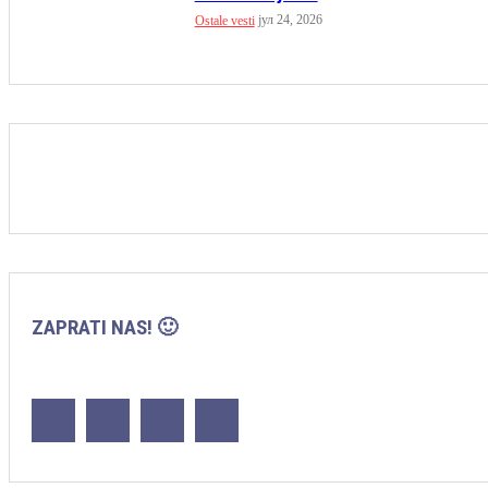
јул 24, 2026
Ostale vesti
ZAPRATI NAS! 🙂