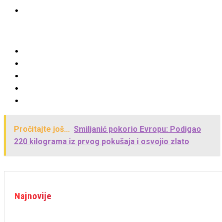
Pročitajte još...
Smiljanić pokorio Evropu: Podigao
220 kilograma iz prvog pokušaja i osvojio zlato
Najnovije