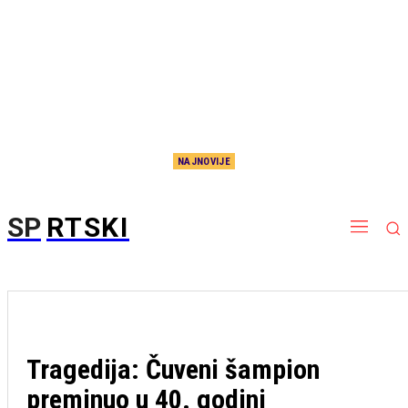
NAJNOVIJE
Nema više čekanja, sada je i zvanično: Potpisao Aleksej Pokuševski!
SP
RTSKI
Tragedija: Čuveni šampion
preminuo u 40. godini