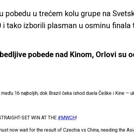
nu pobedu u trećem kolu grupe na Svets
i tako izborili plasman u osminu finala
edljive pobede nad Kinom, Orlovi su od
 među 16 najboljih, dok Brazil čeka ishod duela Češke i Kine — uk
 STRAIGHT-SET WIN AT THE
#MWCH
!
st now wait for the result of Czechia vs China, needing the Asian