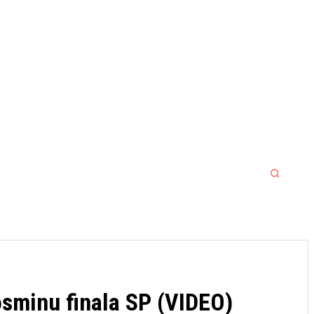
MORE
MMA
SPORT SRBIJA JACKPOT
 osminu finala SP (VIDEO)