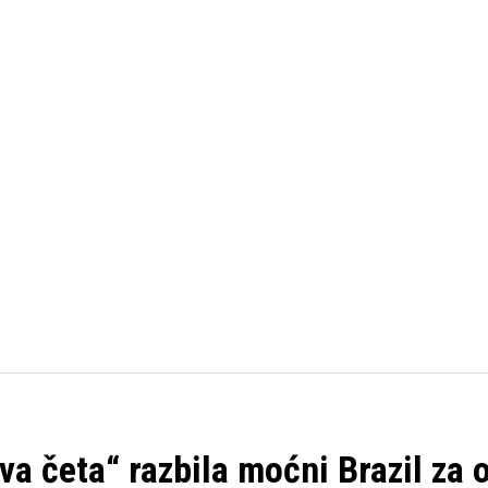
FUDBAL
KOŠARKA
OSTALI SPORTOVI
TENIS
ava četa“ razbila moćni Brazil za