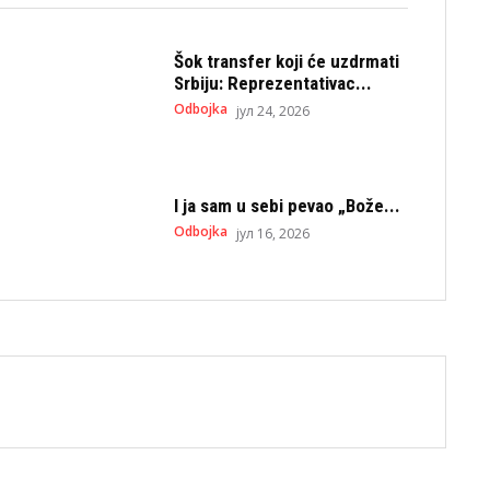
Šok transfer koji će uzdrmati
Srbiju: Reprezentativac...
Odbojka
јул 24, 2026
I ja sam u sebi pevao „Bože...
Odbojka
јул 16, 2026