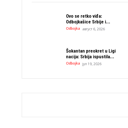
Ovo se retko viđa:
Odbojkašice Srbije i...
Odbojka
август 6, 2026
Šokantan preokret u Ligi
nacija: Srbija ispustila...
Odbojka
јул 19, 2026