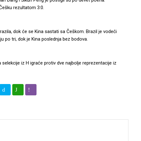
uan Đang i Šikun Peng je postigli su po devet poena.
 Češku rezultatom 3:0.
Brazila, dok će se Kina sastati sa Češkom. Brazil je vodeći
ju po tri, dok je Kina poslednja bez bodova.
selekcije iz H igraće protiv dve najbolje reprezentacije iz