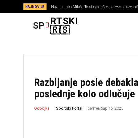
NAJNOVIJE
Nova bomba Miloša Teodosića! Crvena zvezda ozvaniči
RTSKI
SP
FUDBAL
🇷🇸
Razbijanje posle debakla!
poslednje kolo odlučuje
Sportski Portal
Odbojka
септембар 16, 2025