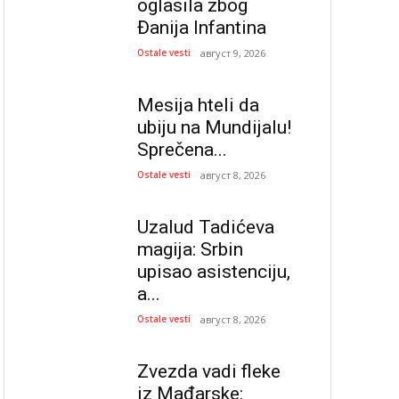
oglasila zbog
Đanija Infantina
Ostale vesti
август 9, 2026
Mesija hteli da
ubiju na Mundijalu!
Sprečena...
Ostale vesti
август 8, 2026
Uzalud Tadićeva
magija: Srbin
upisao asistenciju,
a...
Ostale vesti
август 8, 2026
Zvezda vadi fleke
iz Mađarske: