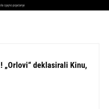
la sjajno pojačanje
KOŠARKA
OSTALI SPORTOVI
TENIS
MMA
 „Orlovi“ deklasirali Kinu,