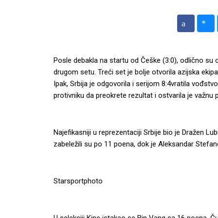
Posle debakla na startu od Češke (3:0), odlično su
drugom setu. Treći set je bolje otvorila azijska eki
Ipak, Srbija je odgovorila i serijom 8:4vratila vođstv
protivniku da preokrete rezultat i ostvarila je važn
Najefikasniji u reprezentaciji Srbije bio je Dražen L
zabeležili su po 11 poena, dok je Aleksandar Stefa
Starsportphoto