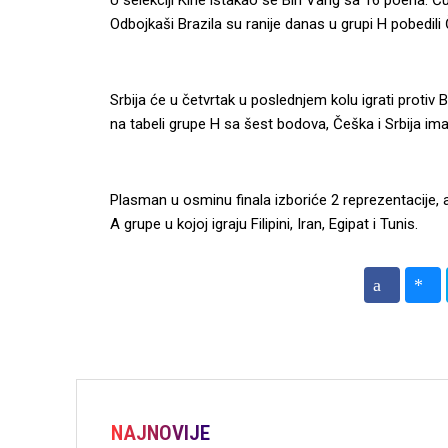
U selekciji Kine istakao se Bin Vang sa 16 poena. Č
Odbojkaši Brazila su ranije danas u grupi H pobedili
Srbija će u četvrtak u poslednjem kolu igrati protiv 
na tabeli grupe H sa šest bodova, Češka i Srbija ima
Plasman u osminu finala izboriće 2 reprezentacije, a 
A grupe u kojoj igraju Filipini, Iran, Egipat i Tunis.
NAJNOVIJE