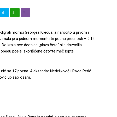
 odigrali momci Georgea Krecua, a naročito u prvom i
pa, imala je u jednom momentu tri poena prednosti – 9:12.
o. Do kraja ove deonice „plava četa“ nije dozvolila
u pobedu posle iskorišćene četvrte meč lopte.
uburić sa 17 poena. Aleksandar Nedeljković i Pavle Perić
nović upisao osam.