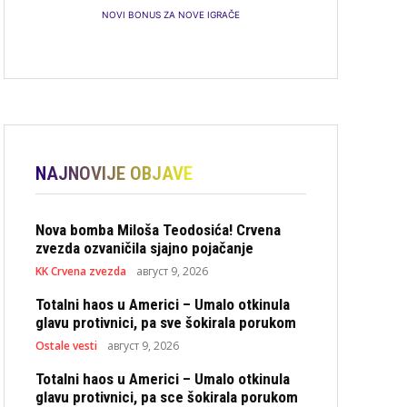
NOVI BONUS ZA NOVE IGRAČE
NAJNOVIJE OBJAVE
Nova bomba Miloša Teodosića! Crvena
zvezda ozvaničila sjajno pojačanje
KK Crvena zvezda
август 9, 2026
Totalni haos u Americi – Umalo otkinula
glavu protivnici, pa sve šokirala porukom
Ostale vesti
август 9, 2026
Totalni haos u Americi – Umalo otkinula
glavu protivnici, pa sce šokirala porukom