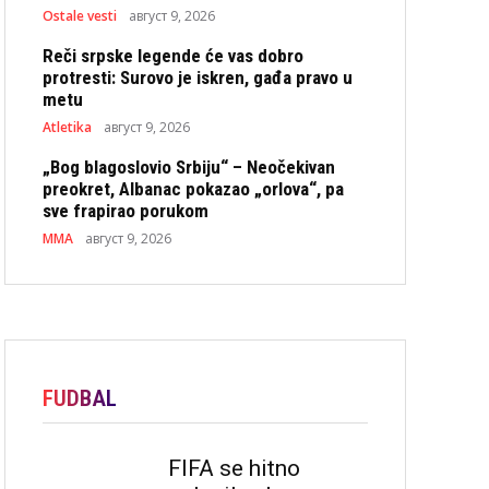
Ostale vesti
август 9, 2026
Reči srpske legende će vas dobro
protresti: Surovo je iskren, gađa pravo u
metu
Atletika
август 9, 2026
„Bog blagoslovio Srbiju“ – Neočekivan
preokret, Albanac pokazao „orlova“, pa
sve frapirao porukom
MMA
август 9, 2026
FUDBAL
FIFA se hitno