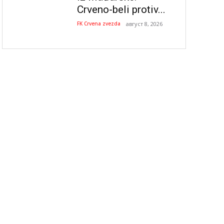
Crveno-beli protiv...
FK Crvena zvezda
август 8, 2026