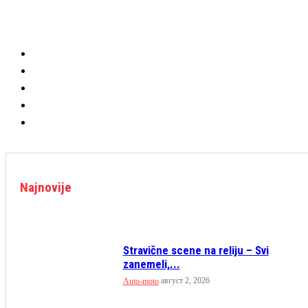
Najnovije
Stravične scene na reliju – Svi
zanemeli,...
август 2, 2026
Auto-moto