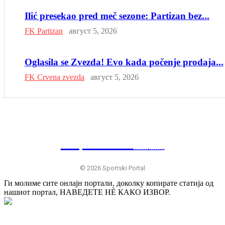
Ilić presekao pred meč sezone: Partizan bez...
FK Partizan
август 5, 2026
Oglasila se Zvezda! Evo kada počenje prodaja...
FK Crvena zvezda
август 5, 2026
SP
RTSKI 🇷🇸
© 2026 Sportski Portal
Ги молиме сите онлајн портали, доколку копирате статија од
нашиот портал, НАВЕДЕТЕ НÈ КАКО ИЗВОР.