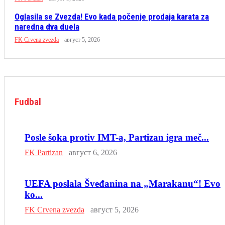
Oglasila se Zvezda! Evo kada počenje prodaja karata za
naredna dva duela
FK Crvena zvezda
август 5, 2026
Fudbal
Posle šoka protiv IMT-a, Partizan igra meč...
FK Partizan
август 6, 2026
UEFA poslala Šveđanina na „Marakanu“! Evo
ko...
FK Crvena zvezda
август 5, 2026