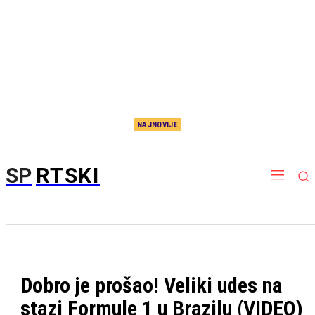
NAJNOVIJE
Ovo se retko viđa: Odbojkašice Srbije i Rusije igrale iza zatvorenih vrata, desilo se nešto
neverovatno
SP
RTSKI
Dobro je prošao! Veliki udes na
stazi Formule 1 u Brazilu (VIDEO)