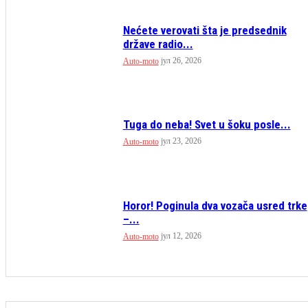
Nećete verovati šta je predsednik
države radio...
јул 26, 2026
Auto-moto
Tuga do neba! Svet u šoku posle...
јул 23, 2026
Auto-moto
Horor! Poginula dva vozača usred trke
–...
јул 12, 2026
Auto-moto