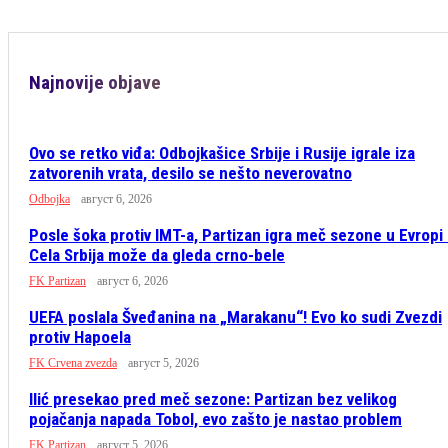
Najnovije objave
Ovo se retko viđa: Odbojkašice Srbije i Rusije igrale iza
zatvorenih vrata, desilo se nešto neverovatno
Odbojka
август 6, 2026
Posle šoka protiv IMT-a, Partizan igra meč sezone u Evropi
Cela Srbija može da gleda crno-bele
FK Partizan
август 6, 2026
UEFA poslala Šveđanina na „Marakanu“! Evo ko sudi Zvezdi
protiv Hapoela
FK Crvena zvezda
август 5, 2026
Ilić presekao pred meč sezone: Partizan bez velikog
pojačanja napada Tobol, evo zašto je nastao problem
FK Partizan
август 5, 2026