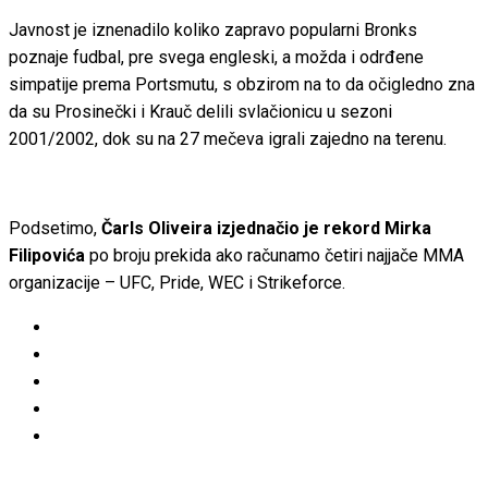
Javnost je iznenadilo koliko zapravo popularni Bronks
poznaje fudbal, pre svega engleski, a možda i odrđene
simpatije prema Portsmutu, s obzirom na to da očigledno zna
da su Prosinečki i Krauč delili svlačionicu u sezoni
2001/2002, dok su na 27 mečeva igrali zajedno na terenu.
Podsetimo,
Čarls Oliveira izjednačio je rekord Mirka
Filipovića
po broju prekida ako računamo četiri najjače MMA
organizacije – UFC, Pride, WEC i Strikeforce.