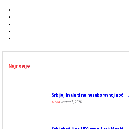
Najnovije
Srbijo, hvala ti na nezaboravnoj noći –.
август 5, 2026
MMA
Srbi skočili na UFC rang-listi: Medić