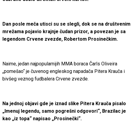
Dan posle meča utisci su se slegli, dok se na društvenim
mrežama pojavio krajnje čudan prizor, a povezan je sa
legendom Crvene zvezde, Robertom Prosinečkim.
Naime, jedan najpopularnijih MMA boraca Čarls Oliveira
„pomešao“ je čuvenog engleskog napadača Pitera Krauča i
bivšeg veznog fudbalera Crvene zvezde.
Na jednoj objavi gde je iznad slike Pitera Krauča pisalo
„Imenuj legendu, samo pogrešni odgovori“, Brazilac je
kao „iz topa“ napisao „Prosinečki“.