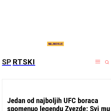
NAJNOVIJE
Zvezda vadi fleke iz Mađarske: Crveno-beli protiv Novog Pazara traže povratak na pravi
kolosek
SP
RTSKI
Jedan od najboljih UFC boraca
spomenuo legendu Zvezde: Svi mu