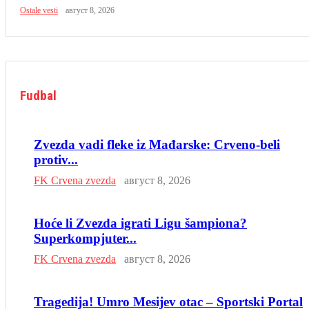
Ostale vesti
август 8, 2026
Fudbal
Zvezda vadi fleke iz Mađarske: Crveno-beli
protiv...
FK Crvena zvezda
август 8, 2026
Hoće li Zvezda igrati Ligu šampiona?
Superkompjuter...
FK Crvena zvezda
август 8, 2026
Tragedija! Umro Mesijev otac – Sportski Portal