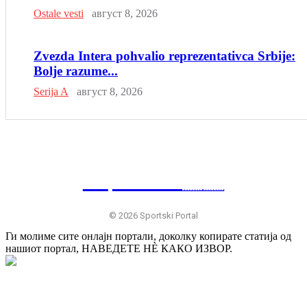
Ostale vesti
август 8, 2026
Zvezda Intera pohvalio reprezentativca Srbije:
Bolje razume...
Serija A
август 8, 2026
SP
RTSKI 🇷🇸
© 2026 Sportski Portal
Ги молиме сите онлајн портали, доколку копирате статија од
нашиот портал, НАВЕДЕТЕ НÈ КАКО ИЗВОР.