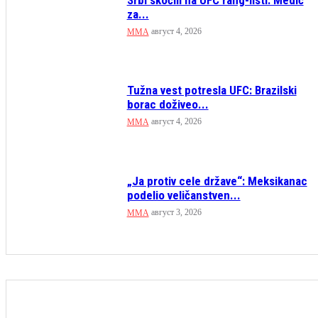
za...
август 4, 2026
MMA
Tužna vest potresla UFC: Brazilski
borac doživeo...
август 4, 2026
MMA
„Ja protiv cele države“: Meksikanac
podelio veličanstven...
август 3, 2026
MMA