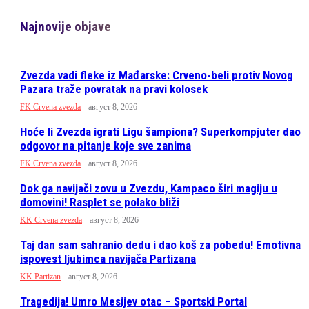
Najnovije objave
Zvezda vadi fleke iz Mađarske: Crveno-beli protiv Novog
Pazara traže povratak na pravi kolosek
FK Crvena zvezda
август 8, 2026
Hoće li Zvezda igrati Ligu šampiona? Superkompjuter dao
odgovor na pitanje koje sve zanima
FK Crvena zvezda
август 8, 2026
Dok ga navijači zovu u Zvezdu, Kampaco širi magiju u
domovini! Rasplet se polako bliži
KK Crvena zvezda
август 8, 2026
Taj dan sam sahranio dedu i dao koš za pobedu! Emotivna
ispovest ljubimca navijača Partizana
KK Partizan
август 8, 2026
Tragedija! Umro Mesijev otac – Sportski Portal