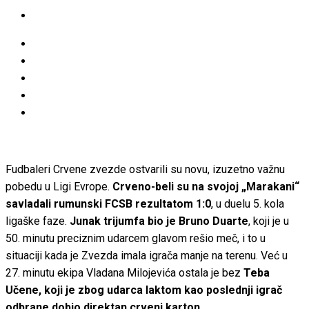
Fudbaleri Crvene zvezde ostvarili su novu, izuzetno važnu
pobedu u Ligi Evrope.
Crveno-beli su na svojoj „Marakani“
savladali rumunski FCSB rezultatom 1:0
, u duelu 5. kola
ligaške faze.
Junak trijumfa bio je Bruno Duarte
, koji je u
50. minutu preciznim udarcem glavom rešio meč, i to u
situaciji kada je Zvezda imala igrača manje na terenu. Već u
27. minutu ekipa Vladana Milojevića ostala je bez
Teba
Učene, koji je zbog udarca laktom kao poslednji igrač
odbrane dobio direktan crveni karton.