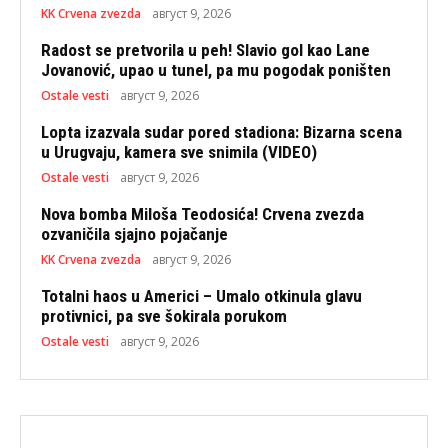
KK Crvena zvezda
август 9, 2026
Radost se pretvorila u peh! Slavio gol kao Lane
Jovanović, upao u tunel, pa mu pogodak poništen
Ostale vesti
август 9, 2026
Lopta izazvala sudar pored stadiona: Bizarna scena
u Urugvaju, kamera sve snimila (VIDEO)
Ostale vesti
август 9, 2026
Nova bomba Miloša Teodosića! Crvena zvezda
ozvaničila sjajno pojačanje
KK Crvena zvezda
август 9, 2026
Totalni haos u Americi – Umalo otkinula glavu
protivnici, pa sve šokirala porukom
Ostale vesti
август 9, 2026