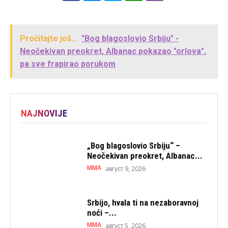
Pročitajte još...
"Bog blagoslovio Srbiju" -
Neočekivan preokret, Albanac pokazao "orlova",
pa sve frapirao porukom
NAJNOVIJE
„Bog blagoslovio Srbiju“ –
Neočekivan preokret, Albanac...
MMA
август 9, 2026
Srbijo, hvala ti na nezaboravnoj
noći –...
MMA
август 5, 2026