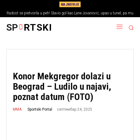
NAJNOVIJE
Radost se pretvorila u peh! Slavio gol kao Lane Jovanović, upao u tunel, pa mu
pogodak poništen
SP
RTSKI
Konor Mekgregor dolazi u
Beograd – Ludilo u najavi,
poznat datum (FOTO)
септембар 24, 2025
Sportski Portal
MMA