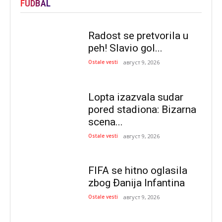
FUDBAL
Radost se pretvorila u
peh! Slavio gol...
Ostale vesti
август 9, 2026
Lopta izazvala sudar
pored stadiona: Bizarna
scena...
Ostale vesti
август 9, 2026
FIFA se hitno oglasila
zbog Đanija Infantina
Ostale vesti
август 9, 2026