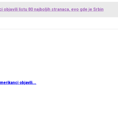
 objavili listu 80 najboljih stranaca, evo gde je Srbin
merikanci objavili...