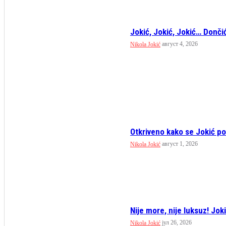
Jokić, Jokić, Jokić… Donči
август 4, 2026
Nikola Jokić
Otkriveno kako se Jokić po
август 1, 2026
Nikola Jokić
Nije more, nije luksuz! Jok
јул 26, 2026
Nikola Jokić