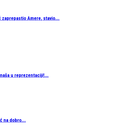
ć zaprepastio Amere, stavio...
naša u reprezentaciji!...
ić na dobro...