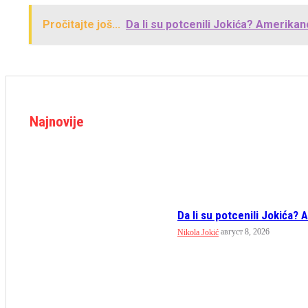
Pročitajte još...
Da li su potcenili Jokića? Amerikanci
Najnovije
Da li su potcenili Jokića? A
август 8, 2026
Nikola Jokić