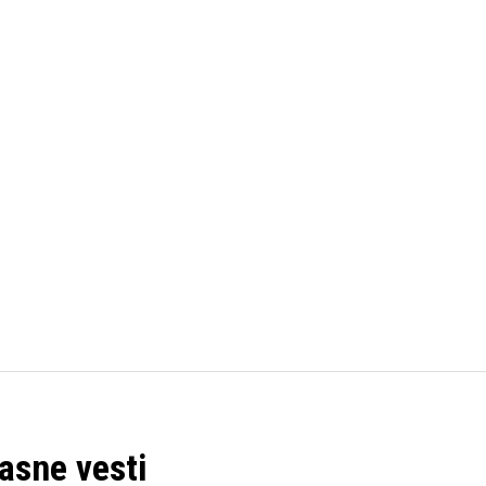
FUDBAL
KOŠARKA
OSTALI SPORTOVI
TENIS
asne vesti