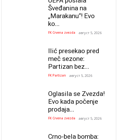
UEFA poslala
Šveđanina na
„Marakanu“! Evo
ko...
FK Crvena zvezda
август 5, 2026
Ilić presekao pred
meč sezone:
Partizan bez...
FK Partizan
август 5, 2026
Oglasila se Zvezda!
Evo kada počenje
prodaja...
FK Crvena zvezda
август 5, 2026
Crno-bela bomba: