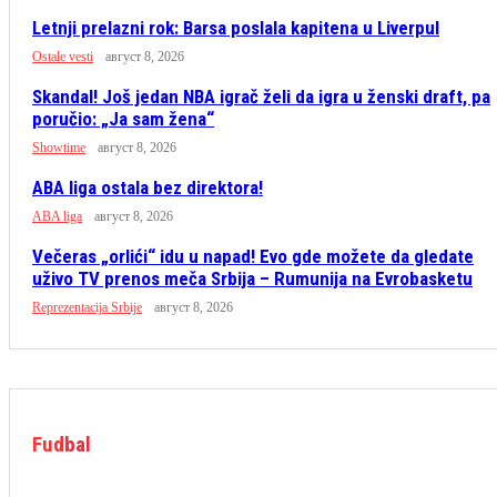
Letnji prelazni rok: Barsa poslala kapitena u Liverpul
Ostale vesti
август 8, 2026
Skandal! Još jedan NBA igrač želi da igra u ženski draft, pa
poručio: „Ja sam žena“
Showtime
август 8, 2026
ABA liga ostala bez direktora!
ABA liga
август 8, 2026
Večeras „orlići“ idu u napad! Evo gde možete da gledate
uživo TV prenos meča Srbija – Rumunija na Evrobasketu
Reprezentacija Srbije
август 8, 2026
Fudbal