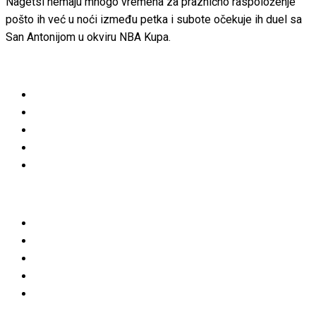
Nagetsi nemaju mnogo vremena za praznično raspoloženje
pošto ih već u noći između petka i subote očekuje ih duel sa
San Antonijom u okviru NBA Kupa.