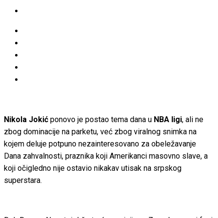
Nikola Jokić
ponovo je postao tema dana u
NBA ligi
, ali ne
zbog dominacije na parketu, već zbog viralnog snimka na
kojem deluje potpuno nezainteresovano za obeležavanje
Dana zahvalnosti, praznika koji Amerikanci masovno slave, a
koji očigledno nije ostavio nikakav utisak na srpskog
superstara.