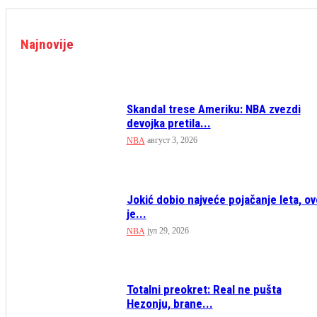
Najnovije
Skandal trese Ameriku: NBA zvezdi
devojka pretila...
август 3, 2026
NBA
Jokić dobio najveće pojačanje leta, ov
je...
јул 29, 2026
NBA
Totalni preokret: Real ne pušta
Hezonju, brane...