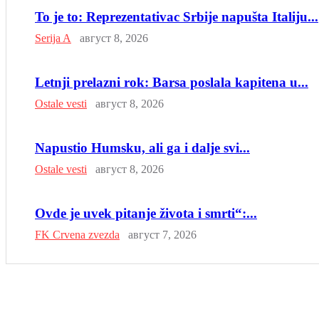
To je to: Reprezentativac Srbije napušta Italiju...
Serija A
август 8, 2026
Letnji prelazni rok: Barsa poslala kapitena u...
Ostale vesti
август 8, 2026
Napustio Humsku, ali ga i dalje svi...
Ostale vesti
август 8, 2026
Ovde je uvek pitanje života i smrti“:...
FK Crvena zvezda
август 7, 2026