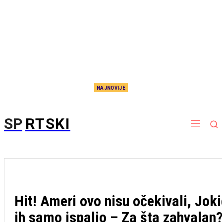
NAJNOVIJE
To je to: Reprezentativac Srbije napušta Italiju i prelazi u redove turskog giganta!?
SP
RTSKI
Hit! Ameri ovo nisu očekivali, Jok
ih samo ispalio – Za šta zahvalan?