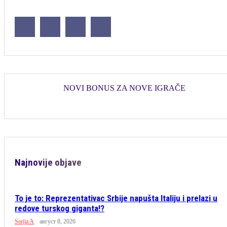
NOVI BONUS ZA NOVE IGRAČE
Najnovije objave
To je to: Reprezentativac Srbije napušta Italiju i prelazi u
redove turskog giganta!?
Serija A
август 8, 2026