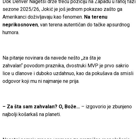
Dok Denver Nagetsi drže treću poziciju na Zapadu u ranoj fazi
sezone 2025/26, Jokić je još jednom pokazao zašto ga
Amerikanci doživljavaju kao fenomen.
Na terenu
neprikosnoven
, van terena autentičan do tačke apsurdnog
humora.
Na pitanje novinara da navede nešto „za šta je
zahvalan“ povodom praznika, dvostruki MVP je prvo sakrio
lice u dlanove i duboko uzdahnuo, kao da pokušava da smisli
odgovor koji mu ni najmanje ne prija.
– Za šta sam zahvalan? O, Bože…
– izgovorio je zbunjeno
najbolji košarkaš na planeti.