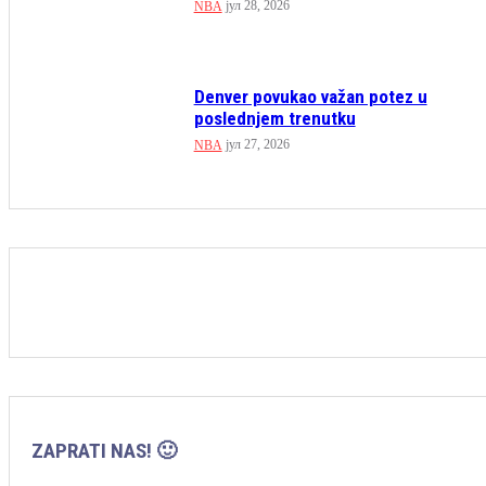
јул 28, 2026
NBA
Denver povukao važan potez u
poslednjem trenutku
јул 27, 2026
NBA
ZAPRATI NAS! 🙂