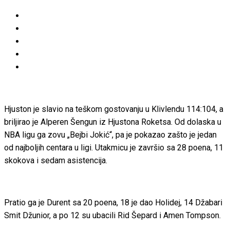
Hjuston je slavio na teškom gostovanju u Klivlendu 114:104, a
briljirao je
Alperen Šengun iz Hjustona Roketsa. Od dolaska u
NBA ligu ga zovu „Bejbi Jokić“, pa je pokazao zašto je jedan
od najboljih centara u ligi. Utakmicu je završio sa 28 poena, 11
skokova i sedam asistencija.
Pratio ga je Durent sa 20 poena, 18 je dao Holidej, 14 Džabari
Smit Džunior, a po 12 su ubacili Rid Šepard i Amen Tompson.