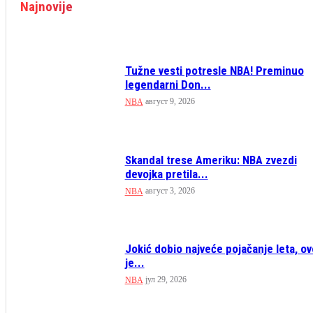
Najnovije
Tužne vesti potresle NBA! Preminuo
legendarni Don...
август 9, 2026
NBA
Skandal trese Ameriku: NBA zvezdi
devojka pretila...
август 3, 2026
NBA
Jokić dobio najveće pojačanje leta, ov
je...
јул 29, 2026
NBA