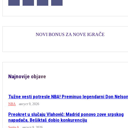
NOVI BONUS ZA NOVE IGRAČE
Najnovije objave
Tužne vesti potresle NBA! Preminuo legendarni Don Nelso
NBA
август 9, 2026
Preokret u slučaju Vlahović: Madrid ponovo zove srpskog
napadača, Bešiktaš dobio konkurenciju
Serija A
август 9, 2026