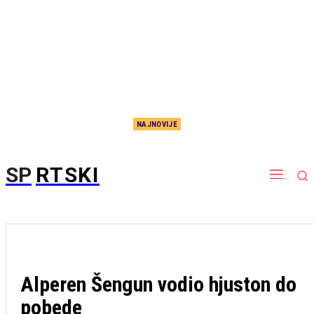
NAJNOVIJE
Tužne vesti potresle NBA! Preminuo legendarni Don Nelson
SP
RTSKI
Alperen Šengun vodio hjuston do
pobede