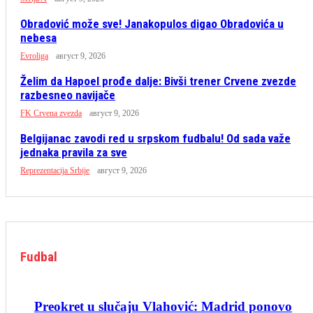
Obradović može sve! Janakopulos digao Obradovića u
nebesa
Evroliga
август 9, 2026
Želim da Hapoel prođe dalje: Bivši trener Crvene zvezde
razbesneo navijače
FK Crvena zvezda
август 9, 2026
Belgijanac zavodi red u srpskom fudbalu! Od sada važe
jednaka pravila za sve
Reprezentacija Srbije
август 9, 2026
Fudbal
Preokret u slučaju Vlahović: Madrid ponovo