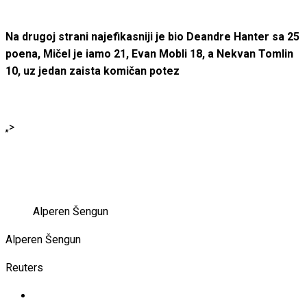
Na drugoj strani najefikasniji je bio Deandre Hanter sa 25
poena, Mičel je iamo 21, Evan Mobli 18, a Nekvan Tomlin
10, uz jedan zaista komičan potez
„>
Alperen Šengun
Alperen Šengun
Reuters