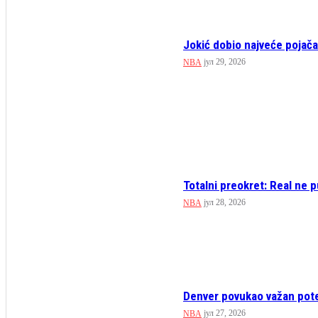
Jokić dobio najveće pojačan
јул 29, 2026
NBA
Totalni preokret: Real ne 
јул 28, 2026
NBA
Denver povukao važan pot
јул 27, 2026
NBA