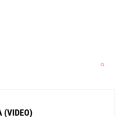
MORE
MMA
SPORT SRBIJA JACKPOT
A (VIDEO)