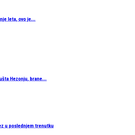
je leta, ovo je...
pušta Hezonju, brane...
ez u poslednjem trenutku