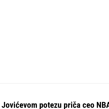
FUDBAL
KOŠARKA
OSTALI SPORTOVI
TENIS
 O Jovićevom potezu priča ceo NB