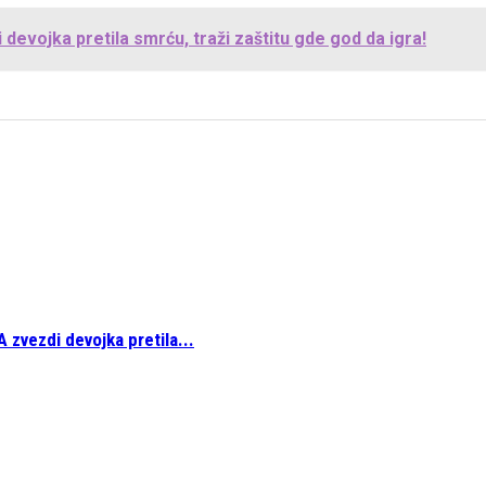
evojka pretila smrću, traži zaštitu gde god da igra!
 zvezdi devojka pretila...