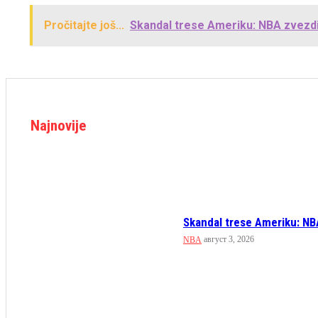
Pročitajte još...
Skandal trese Ameriku: NBA zvezdi d
Najnovije
Skandal trese Ameriku: NBA
август 3, 2026
NBA