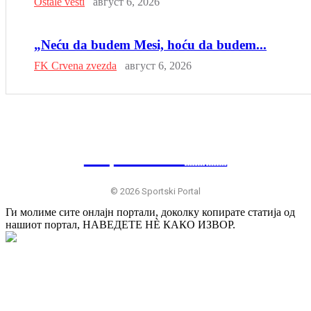
Ostale vesti
август 6, 2026
„Neću da budem Mesi, hoću da budem...
FK Crvena zvezda
август 6, 2026
SP
RTSKI 🇷🇸
© 2026 Sportski Portal
Ги молиме сите онлајн портали, доколку копирате статија од
нашиот портал, НАВЕДЕТЕ НÈ КАКО ИЗВОР.