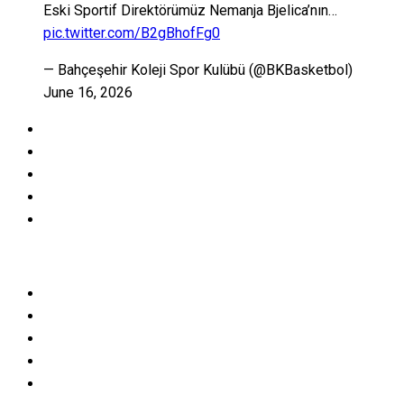
Eski Sportif Direktörümüz Nemanja Bjelica’nın…
pic.twitter.com/B2gBhofFg0
— Bahçeşehir Koleji Spor Kulübü (@BKBasketbol)
June 16, 2026