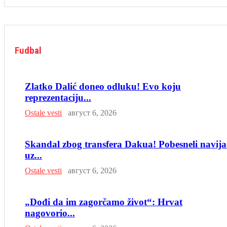
Fudbal
Zlatko Dalić doneo odluku! Evo koju
reprezentaciju...
Ostale vesti
август 6, 2026
Skandal zbog transfera Dakua! Pobesneli navija
uz...
Ostale vesti
август 6, 2026
„Dođi da im zagorčamo život“: Hrvat
nagovorio...