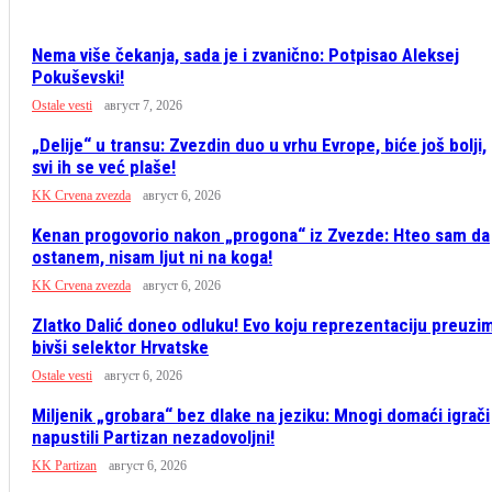
Nema više čekanja, sada je i zvanično: Potpisao Aleksej
Pokuševski!
Ostale vesti
август 7, 2026
„Delije“ u transu: Zvezdin duo u vrhu Evrope, biće još bolji,
svi ih se već plaše!
KK Crvena zvezda
август 6, 2026
Kenan progovorio nakon „progona“ iz Zvezde: Hteo sam da
ostanem, nisam ljut ni na koga!
KK Crvena zvezda
август 6, 2026
Zlatko Dalić doneo odluku! Evo koju reprezentaciju preuzi
bivši selektor Hrvatske
Ostale vesti
август 6, 2026
Miljenik „grobara“ bez dlake na jeziku: Mnogi domaći igrači
napustili Partizan nezadovoljni!
KK Partizan
август 6, 2026