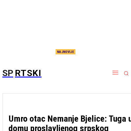
NAJNOVIJE
Nema više čekanja, sada je i zvanično: Potpisao Aleksej Pokuševski!
SP
RTSKI
Umro otac Nemanje Bjelice: Tuga 
domu proslavljenog srpskog