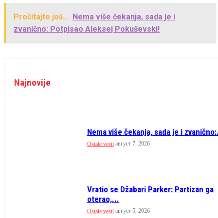
Pročitajte još...
Nema više čekanja, sada je i
zvanično: Potpisao Aleksej Pokuševski!
Najnovije
Nema više čekanja, sada je i zvanično:.
август 7, 2026
Ostale vesti
Vratio se Džabari Parker: Partizan ga
oterao,...
август 5, 2026
Ostale vesti