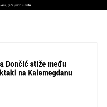
iskren, gađa pravo u metu
KOŠARKA
OSTALI SPORTOVI
TENIS
MMA
a Dončić stiže među
ektakl na Kalemegdanu