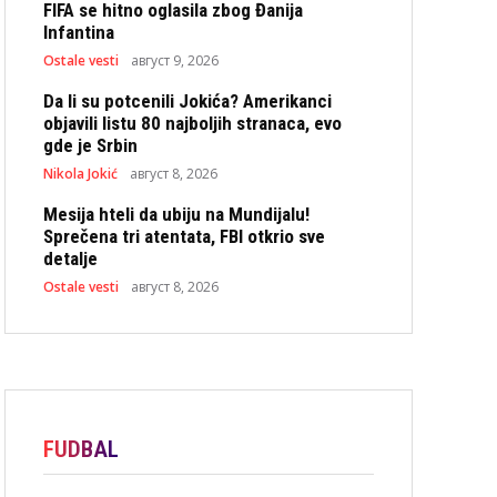
FIFA se hitno oglasila zbog Đanija
Infantina
Ostale vesti
август 9, 2026
Da li su potcenili Jokića? Amerikanci
objavili listu 80 najboljih stranaca, evo
gde je Srbin
Nikola Jokić
август 8, 2026
Mesija hteli da ubiju na Mundijalu!
Sprečena tri atentata, FBI otkrio sve
detalje
Ostale vesti
август 8, 2026
FUDBAL