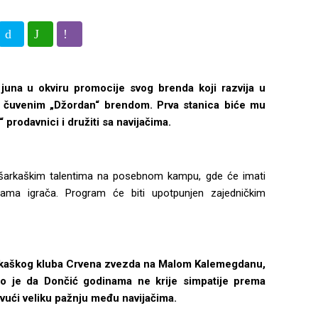
juna u okviru promocije svog brenda koji razvija u
 čuvenim „Džordan“ brendom. Prva stanica biće mu
“ prodavnici i družiti sa navijačima.
šarkaškim talentima na posebnom kampu, gde će imati
jama igrača. Program će biti upotpunjen zajedničkim
arkaškog kluba Crvena zvezda na Malom Kalemegdanu,
to je da Dončić godinama ne krije simpatije prema
vući veliku pažnju među navijačima.