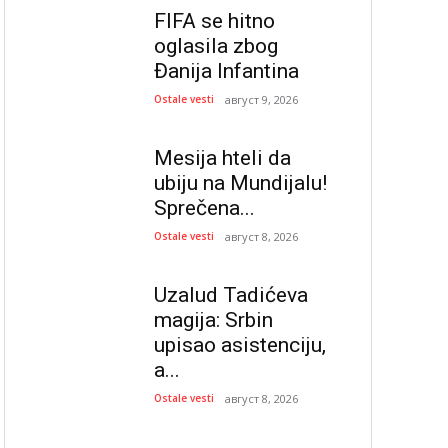
FIFA se hitno
oglasila zbog
Đanija Infantina
Ostale vesti
август 9, 2026
Mesija hteli da
ubiju na Mundijalu!
Sprečena...
Ostale vesti
август 8, 2026
Uzalud Tadićeva
magija: Srbin
upisao asistenciju,
a...
Ostale vesti
август 8, 2026