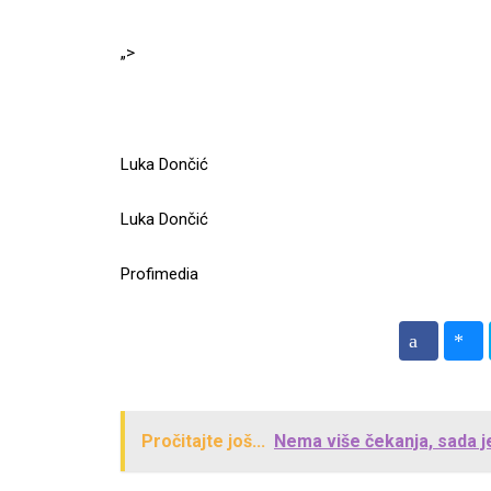
„>
Luka Dončić
Luka Dončić
Profimedia
Pročitajte još...
Nema više čekanja, sada j