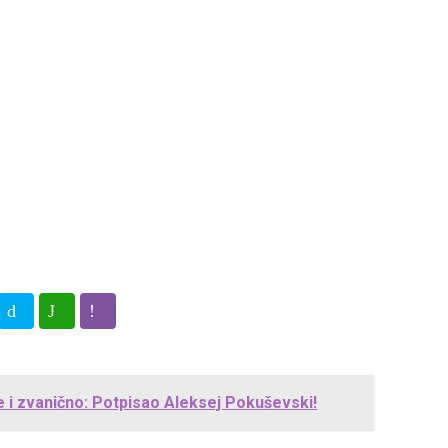
e i zvanično: Potpisao Aleksej Pokuševski!