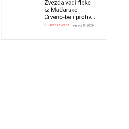
Zvezda vadi fleke
iz Mađarske:
Crveno-beli protiv...
FK Crvena zvezda
август 8, 2026