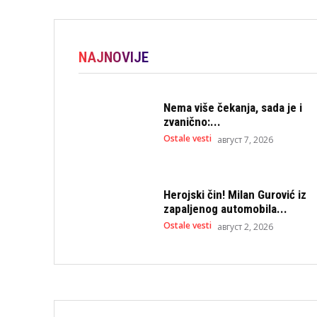
NAJNOVIJE
Nema više čekanja, sada je i
zvanično:...
Ostale vesti
август 7, 2026
Herojski čin! Milan Gurović iz
zapaljenog automobila...
Ostale vesti
август 2, 2026