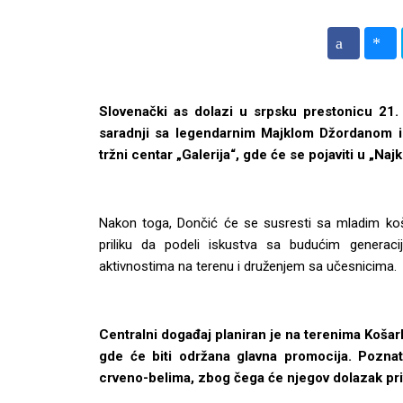
Slovenački as dolazi u srpsku prestonicu 21. 
saradnji sa legendarnim Majklom Džordanom i
tržni centar „Galerija“, gde će se pojaviti u „Najk
Nakon toga, Dončić će se susresti sa mladim ko
priliku da podeli iskustva sa budućim generaci
aktivnostima na terenu i druženjem sa učesnicima.
Centralni događaj planiran je na terenima Koš
gde će biti održana glavna promocija. Pozna
crveno-belima, zbog čega će njegov dolazak pri