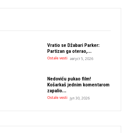
Vratio se Džabari Parker:
Partizan ga oterao,...
Ostale vesti
август 5, 2026
Nedoviću pukao film!
Košarkaš jednim komentarom
zapalio...
Ostale vesti
јул 30, 2026