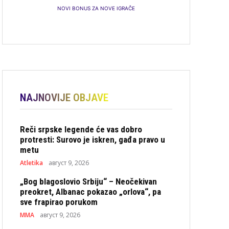
NOVI BONUS ZA NOVE IGRAČE
NAJNOVIJE OBJAVE
Reči srpske legende će vas dobro
protresti: Surovo je iskren, gađa pravo u
metu
Atletika
август 9, 2026
„Bog blagoslovio Srbiju“ – Neočekivan
preokret, Albanac pokazao „orlova“, pa
sve frapirao porukom
MMA
август 9, 2026