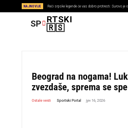
NAJNOVIJE
Reči srpske legende će vas dobro protresti: Surovo je 
RTSKI
SP
FUDBAL
🇷🇸
Beograd na nogama! Luk
zvezdaše, sprema se sp
Sportski Portal
Ostale vesti
јун 16, 2026