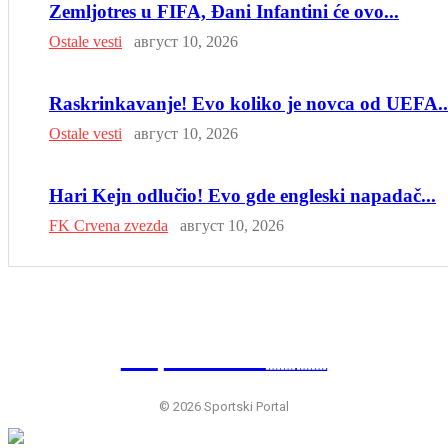
Zemljotres u FIFA, Đani Infantini će ovo...
Ostale vesti
август 10, 2026
Raskrinkavanje! Evo koliko je novca od UEFA..
Ostale vesti
август 10, 2026
Hari Kejn odlučio! Evo gde engleski napadač...
FK Crvena zvezda
август 10, 2026
SP
RTSKI 🇷🇸
© 2026 Sportski Portal