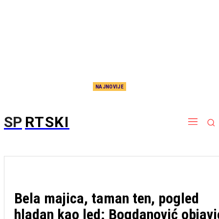
NAJNOVIJE
Dejan Stanković se obraća pred revanš sa Hapoelom: Uživo pratite konferenciju za medije
SP
RTSKI
Bela majica, taman ten, pogled
hladan kao led: Bogdanović objavi