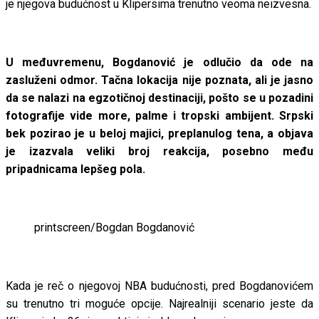
je njegova budućnost u Klipersima trenutno veoma neizvesna.
U međuvremenu, Bogdanović je odlučio da ode na
zasluženi odmor. Tačna lokacija nije poznata, ali je jasno
da se nalazi na egzotičnoj destinaciji, pošto se u pozadini
fotografije vide more, palme i tropski ambijent. Srpski
bek pozirao je u beloj majici, preplanulog tena, a objava
je izazvala veliki broj reakcija, posebno među
pripadnicama lepšeg pola.
printscreen/Bogdan Bogdanović
Kada je reč o njegovoj NBA budućnosti, pred Bogdanovićem
su trenutno tri moguće opcije. Najrealniji scenario jeste da