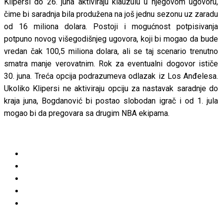
Klipersi do 26. juna aktiviraju klauzulu u njegovom ugovoru,
čime bi saradnja bila produžena na još jednu sezonu uz zaradu
od 16 miliona dolara. Postoji i mogućnost potpisivanja
potpuno novog višegodišnjeg ugovora, koji bi mogao da bude
vredan čak 100,5 miliona dolara, ali se taj scenario trenutno
smatra manje verovatnim. Rok za eventualni dogovor ističe
30. juna. Treća opcija podrazumeva odlazak iz Los Anđelesa.
Ukoliko Klipersi ne aktiviraju opciju za nastavak saradnje do
kraja juna, Bogdanović bi postao slobodan igrač i od 1. jula
mogao bi da pregovara sa drugim NBA ekipama.