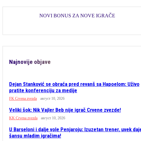
NOVI BONUS ZA NOVE IGRAČE
Najnovije objave
Dejan Stanković se obraća pred revanš sa Hapoelom: Uživo
pratite konferenciju za medije
FK Crvena zvezda
август 10, 2026
Veliki šok: Nik Vajler Beb nije igrač Crvene zvezde!
KK Crvena zvezda
август 10, 2026
U Barseloni i dalje vole Penjaroju: Izuzetan trener, uvek daj
šansu mladim igračima!