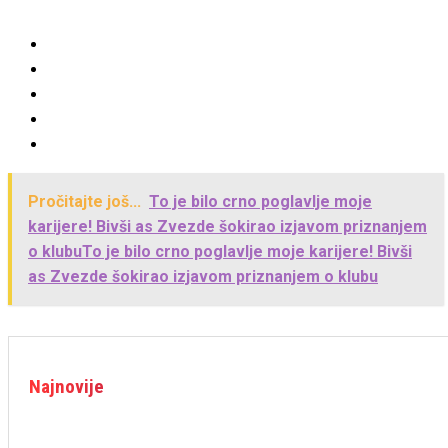
Pročitajte još...
To je bilo crno poglavlje moje
karijere! Bivši as Zvezde šokirao izjavom priznanjem
o klubuTo je bilo crno poglavlje moje karijere! Bivši
as Zvezde šokirao izjavom priznanjem o klubu
Najnovije