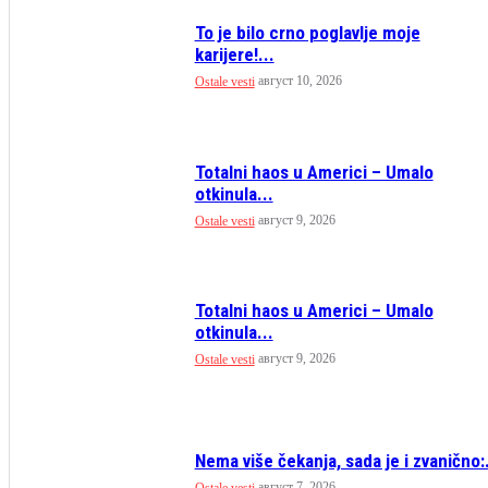
To je bilo crno poglavlje moje
karijere!...
август 10, 2026
Ostale vesti
Totalni haos u Americi – Umalo
otkinula...
август 9, 2026
Ostale vesti
Totalni haos u Americi – Umalo
otkinula...
август 9, 2026
Ostale vesti
Nema više čekanja, sada je i zvanično:.
август 7, 2026
Ostale vesti