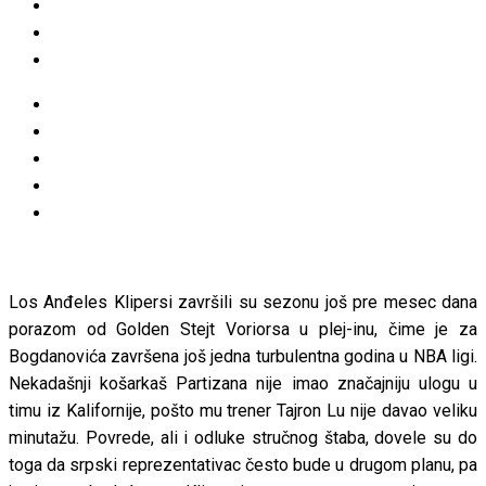
Los Anđeles Klipersi završili su sezonu još pre mesec dana
porazom od Golden Stejt Voriorsa u plej-inu, čime je za
Bogdanovića završena još jedna turbulentna godina u NBA ligi.
Nekadašnji košarkaš Partizana nije imao značajniju ulogu u
timu iz Kalifornije, pošto mu trener Tajron Lu nije davao veliku
minutažu. Povrede, ali i odluke stručnog štaba, dovele su do
toga da srpski reprezentativac često bude u drugom planu, pa