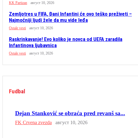
KK Partizan
август 10, 2026
Zemljotres u FIFA, Đani Infantini će ovo teško preživeti –
Najmoćniji ljudi žele da mu vide leđa
Ostale vesti
август 10, 2026
Raskrinkavanje! Evo koliko je novca od UEFA zaradila
Infantinova ljubavnica
Ostale vesti
август 10, 2026
Fudbal
Dejan Stanković se obraća pred revanš sa...
FK Crvena zvezda
август 10, 2026