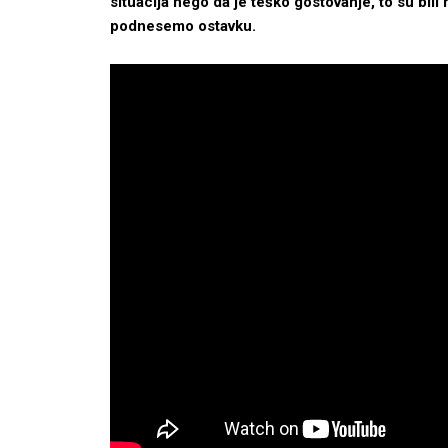
situacija nego da je teško gostovanje, to su bili 
podnesemo ostavku.