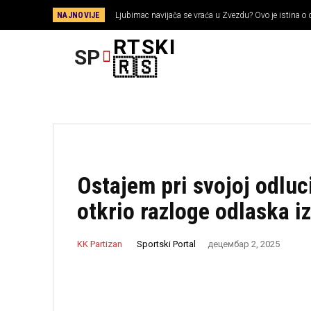
NAJNOVIJE
Ljubimac navijača se vraća u Zvezdu? Ovo je istina o 
RTSKI
SP
🇷🇸
Ostajem pri svojoj odluc
otkrio razloge odlaska i
Sportski Portal
KK Partizan
децембар 2, 2025