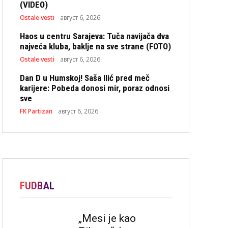
(VIDEO)
Ostale vesti
август 6, 2026
Haos u centru Sarajeva: Tuča navijača dva
najveća kluba, baklje na sve strane (FOTO)
Ostale vesti
август 6, 2026
Dan D u Humskoj! Saša Ilić pred meč
karijere: Pobeda donosi mir, poraz odnosi
sve
FK Partizan
август 6, 2026
FUDBAL
„Mesi je kao