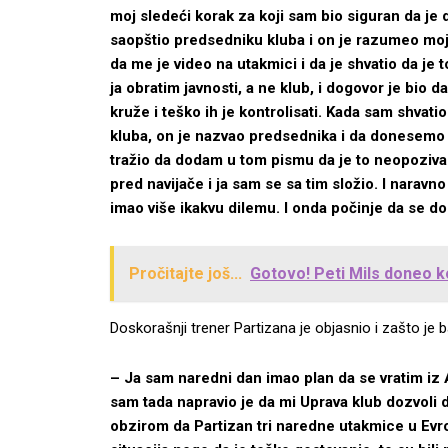
moj sledeći korak za koji sam bio siguran da je 
saopštio predsedniku kluba i on je razumeo moj
da me je video na utakmici i da je shvatio da je
ja obratim javnosti, a ne klub, i dogovor je bio d
kruže i teško ih je kontrolisati. Kada sam shvati
kluba, on je nazvao predsednika i da donesemo o
tražio da dodam u tom pismu da je to neopoziva 
pred navijače i ja sam se sa tim složio. I naravn
imao više ikakvu dilemu. I onda počinje da se 
Pročitajte još...
Gotovo! Peti Mils doneo k
Doskorašnji trener Partizana je objasnio i zašto j
– Ja sam naredni dan imao plan da se vratim iz A
sam tada napravio je da mi Uprava klub dozvoli d
obzirom da Partizan tri naredne utakmice u Evro