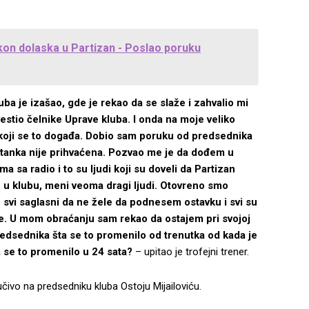
kon dolaska u Partizan - Poslao poruku
ba je izašao, gde je rekao da se slaže i zahvalio mi
vestio čelnike Uprave kluba. I onda na moje veliko
koji se to događa. Dobio sam poruku od predsednika
ostanka nije prihvaćena. Pozvao me je da dođem u
ma sa radio i to su ljudi koji su doveli da Partizan
de u klubu, meni veoma dragi ljudi. Otovreno smo
svi saglasni da ne žele da podnesem ostavku i svi su
me. U mom obraćanju sam rekao da ostajem pri svojoj
redsednika šta se to promenilo od trenutka od kada je
a se to promenilo u 24 sata?
– upitao je trofejni trener.
čivo na predsedniku kluba Ostoju Mijailoviću.