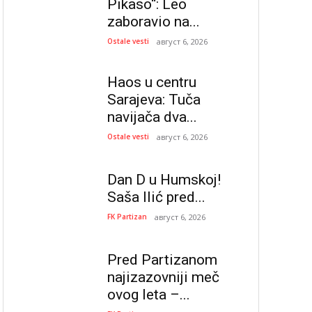
Pikaso“: Leo
zaboravio na...
Ostale vesti
август 6, 2026
Haos u centru
Sarajeva: Tuča
navijača dva...
Ostale vesti
август 6, 2026
Dan D u Humskoj!
Saša Ilić pred...
FK Partizan
август 6, 2026
Pred Partizanom
najizazovniji meč
ovog leta –...