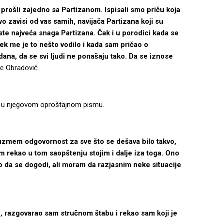
prošli zajedno sa Partizanom. Ispisali smo priču koja
ivo zavisi od vas samih, navijača Partizana koji su
 ste najveća snaga Partizana. Čak i u porodici kada se
vek me je to nešto vodilo i kada sam pričao o
dana, da se svi ljudi ne ponašaju tako. Da se iznose
je Obradović.
no u njegovom oproštajnom pismu.
uzmem odgovornost za sve što se dešava bilo takvo,
m rekao u tom saopštenju stojim i dalje iza toga. Ono
eo da se dogodi, ali moram da razjasnim neke situacije
 razgovarao sam stručnom štabu i rekao sam koji je