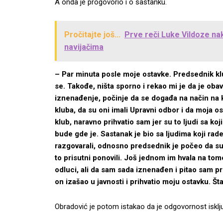
A onda je progovorio i o sastanku.
Pročitajte još...
Prve reči Luke Vildoze na
navijačima
– Par minuta posle moje ostavke. Predsednik klu
se. Takođe, ništa sporno i rekao mi je da je oba
iznenađenje, počinje da se događa na način na 
kluba, da su oni imali Upravni odbor i da moja 
klub, naravno prihvatio sam jer su to ljudi sa koji
bude gde je. Sastanak je bio sa ljudima koji ra
razgovarali, odnosno predsednik je počeo da su 
to prisutni ponovili. Još jednom im hvala na to
odluci, ali da sam sada iznenađen i pitao sam p
on izašao u javnosti i prihvatio moju ostavku. Št
Obradović je potom istakao da je odgovornost isklju