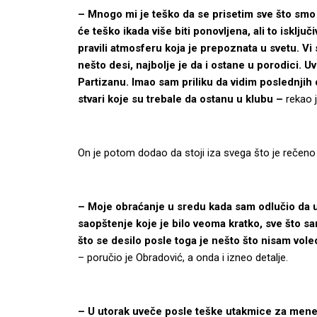
– Mnogo mi je teško da se prisetim sve što smo 
će teško ikada više biti ponovljena, ali to isključ
pravili atmosferu koja je prepoznata u svetu. Vi
nešto desi, najbolje je da i ostane u porodici. U
Partizanu. Imao sam priliku da vidim poslednjih 
stvari koje su trebale da ostanu u klubu –
rekao 
On je potom dodao da stoji iza svega što je reče
– Moje obraćanje u sredu kada sam odlučio da 
saopštenje koje je bilo veoma kratko, sve što sa
što se desilo posle toga je nešto što nisam vol
– poručio je Obradović, a onda i izneo detalje.
– U utorak uveče posle teške utakmice za mene,