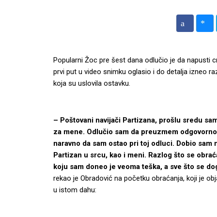
Popularni Žoc pre šest dana odlučio je da napusti cr
prvi put u video snimku oglasio i do detalja izneo 
koja su uslovila ostavku.
– Poštovani navijači Partizana, prošlu sredu sam
za mene. Odlučio sam da preuzmem odgovornost 
naravno da sam ostao pri toj odluci.
Dobio sam n
Partizan u srcu, kao i meni. Razlog što se obraća
koju sam doneo je veoma teška, a sve što se do
rekao je Obradović na početku obraćanja, koji je o
u istom dahu: