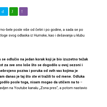
no-bele posle više od četiri i po godine, a sada se po
razloge svog odlaska iz Humske, kao i
dešavanja u klubu
 se odlučio na jedan korak koji je bio izuzetno težak
za sve ono loše što se dogodilo u ovoj sezoni i
ebrojeno poziva i poruka od svih vas kojima je
m danas je taj što ste vi tražili to od mene. Odluka
godilo posle toga, nisam mogao da utičem na to
–
bjavljen na Youtube kanalu „Zona pres“, a potom nastavio