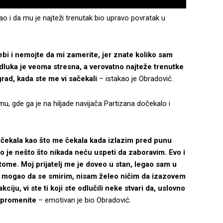
ao i da mu je najteži trenutak bio upravo povratak u
bi i nemojte da mi zamerite, jer znate koliko sam
odluka je veoma stresna, a verovatno najteže trenutke
rad, kada ste me vi sačekali
– istakao je Obradović.
 gde ga je na hiljade navijača Partizana dočekalo i
 čekala kao što me čekala kada izlazim pred punu
 je nešto što nikada neću uspeti da zaboravim. Evo i
ome. Moj prijatelj me je doveo u stan, legao sam u
m mogao da se smirim, nisam želeo ničim da izazovem
kciju, vi ste ti koji ste odlučili neke stvari da, uslovno
 promenite
– emotivan je bio Obradović.