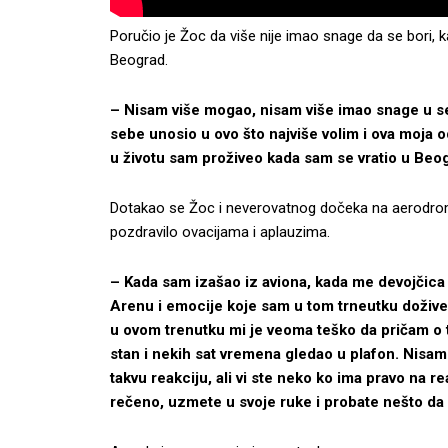
Poručio je Žoc da više nije imao snage da se bori, k
Beograd.
– Nisam više mogao, nisam više imao snage u se
sebe unosio u ovo što najviše volim i ova moja 
u životu sam proživeo kada sam se vratio u Beog
Dotakao se Žoc i neverovatnog dočeka na aerodromu,
pozdravilo ovacijama i aplauzima.
–
Kada sam izašao iz aviona, kada me devojčica
Arenu i emocije koje sam u tom trneutku doživeo
u ovom trenutku mi je veoma teško da pričam o t
stan i nekih sat vremena gledao u plafon. Nisa
takvu reakciju, ali vi ste neko ko ima pravo na rea
rečeno, uzmete u svoje ruke i probate nešto da