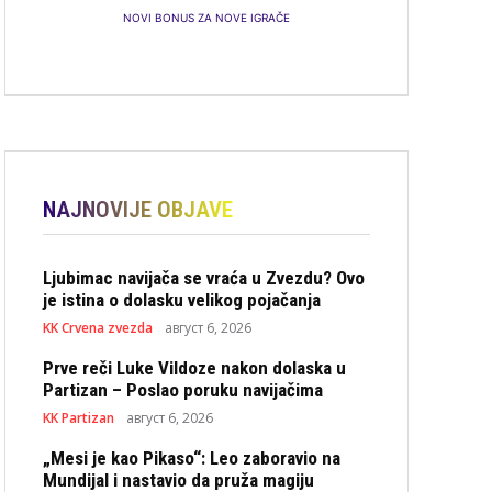
NOVI BONUS ZA NOVE IGRAČE
NAJNOVIJE OBJAVE
Ljubimac navijača se vraća u Zvezdu? Ovo
je istina o dolasku velikog pojačanja
KK Crvena zvezda
август 6, 2026
Prve reči Luke Vildoze nakon dolaska u
Partizan – Poslao poruku navijačima
KK Partizan
август 6, 2026
„Mesi je kao Pikaso“: Leo zaboravio na
Mundijal i nastavio da pruža magiju