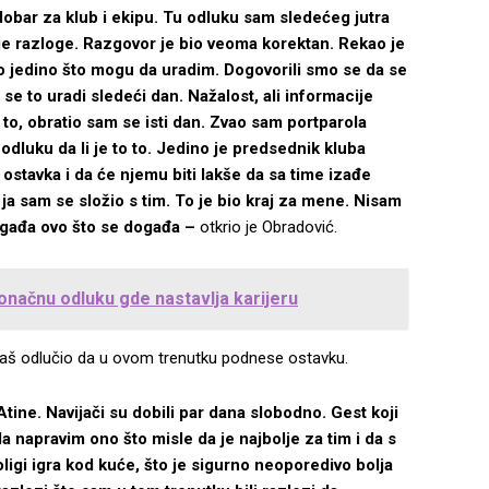
dobar za klub i ekipu. Tu odluku sam sledećeg jutra
e razloge. Razgovor je bio veoma korektan. Rekao je
 to jedino što mogu da uradim. Dogovorili smo se da se
a se to uradi sledeći dan. Nažalost, ali informacije
o to, obratio sam se isti dan. Zvao sam portparola
dluku da li je to to. Jedino je predsednik kluba
ostavka i da će njemu biti lakše da sa time izađe
o ja sam se složio s tim. To je bio kraj za mene. Nisam
događa ovo što se događa –
otkrio je Obradović.
onačnu odluku gde nastavlja karijeru
e baš odlučio da u ovom trenutku podnese ostavku.
tine. Navijači su dobili par dana slobodno. Gest koji
a napravim ono što misle da je najbolje za tim i da s
ligi igra kod kuće, što je sigurno neoporedivo bolja