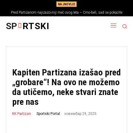
NAJNOVIJE
Pred Partizanom najizazovniji meč ovog leta – Crno-beli, sad se pokažite
SP
RTSKI
Kapiten Partizana izašao pred
„grobare“! Na ovo ne možemo
da utičemo, neke stvari znate
pre nas
новембар 29, 2025
Sportski Portal
KK Partizan