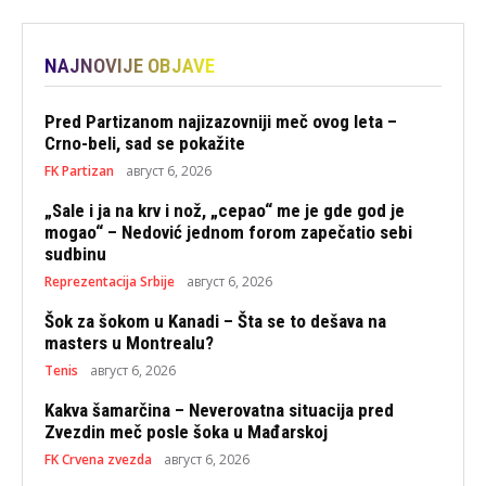
NAJNOVIJE OBJAVE
Pred Partizanom najizazovniji meč ovog leta –
Crno-beli, sad se pokažite
FK Partizan
август 6, 2026
„Sale i ja na krv i nož, „cepao“ me je gde god je
mogao“ – Nedović jednom forom zapečatio sebi
sudbinu
Reprezentacija Srbije
август 6, 2026
Šok za šokom u Kanadi – Šta se to dešava na
masters u Montrealu?
Tenis
август 6, 2026
Kakva šamarčina – Neverovatna situacija pred
Zvezdin meč posle šoka u Mađarskoj
FK Crvena zvezda
август 6, 2026