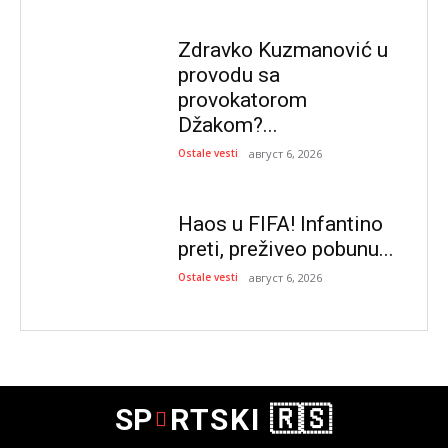
Zdravko Kuzmanović u
provodu sa
provokatorom
Džakom?...
Ostale vesti
август 6, 2026
Haos u FIFA! Infantino
preti, preživeo pobunu...
Ostale vesti
август 6, 2026
SP
RTSKI 🇷🇸