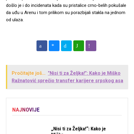
došlo je i do incidenata kada su pristalice crno-belih pokušale
da uđu u Arenu i tom prilikom su porazbijali stakla na jednom
od ulaza.
Pročitajte još...
"Nisi ti za Željka!": Kako je Miško
Ražnatović sprečio transfer karijere srpskog asa
NAJNOVIJE
„Nisi ti za Željka!“: Kako je