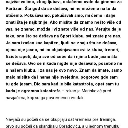
najviše volimo, zbog ljubavi, ostaćemo ovde da ginemo za
Partizan. Šta god da se dešava, mi ne možemo na to da
utičemo. Pokušavamo, pokušavali smo, mi ćemo i dalje
znati šta je najbitnije. Ako mislite da znamo nešto više od
vas, ne znamo, možda i vi znate više od nas. Verujte da je
tako, ono što se dešava na Sport klubu, svi znate pre nas.
Ja sam izašao kao kapiten, ljudi ne znaju šta se dešava,
njima nije jasno, mi im objašnjavamo svi iz kluba, treneri,
fizioterapeti, daju sve od sebe da i njima bude jasno šta
se dešava. Ovo se nikada nigde nije dešavalo, posebno ne
u našem klubu. I za nas je ovo novo. Znam da imate, samo
malo mislite da i nama nije svejedno, pogotovo gde sam
tu gde jesam. Bio sam kad je bila katastrofa, opet sam tu
kada je ogromna katastrofa –
rekao je Marinković pred
navijačima, koji su ga povremeno i vređali.
Navijači su počeli da se okupljaju sat vremena pre treninga,
prvo su počeli da skandiraju Obradoviću, a u jednom trenutku