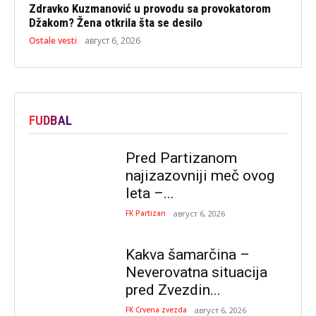
Zdravko Kuzmanović u provodu sa provokatorom
Džakom? Žena otkrila šta se desilo
Ostale vesti
август 6, 2026
FUDBAL
Pred Partizanom
najizazovniji meč ovog
leta –...
FK Partizan
август 6, 2026
Kakva šamarčina –
Neverovatna situacija
pred Zvezdin...
FK Crvena zvezda
август 6, 2026