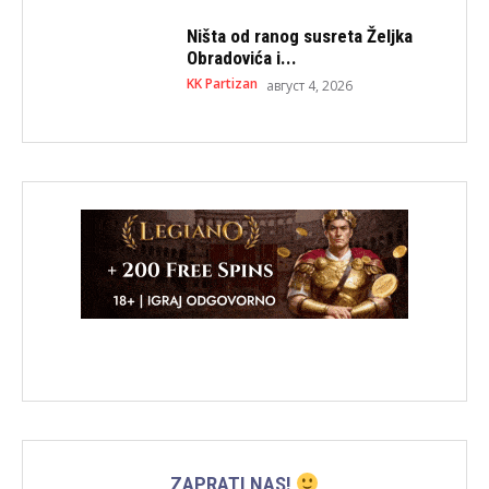
Ništa od ranog susreta Željka
Obradovića i...
KK Partizan
август 4, 2026
ZAPRATI NAS!