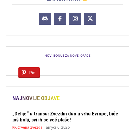
NOVI BONUS ZA NOVE IGRAČE
Pin
NAJNOVIJE OBJAVE
„Delije“ u transu: Zvezdin duo u vrhu Evrope, biće
još bolji, svi ih se već plaše!
KK Crvena zvezda
август 6, 2026