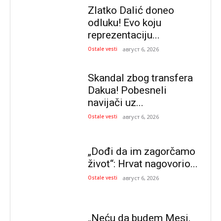
Zlatko Dalić doneo
odluku! Evo koju
reprezentaciju...
Ostale vesti
август 6, 2026
Skandal zbog transfera
Dakua! Pobesneli
navijači uz...
Ostale vesti
август 6, 2026
„Dođi da im zagorčamo
život“: Hrvat nagovorio...
Ostale vesti
август 6, 2026
„Neću da budem Mesi,