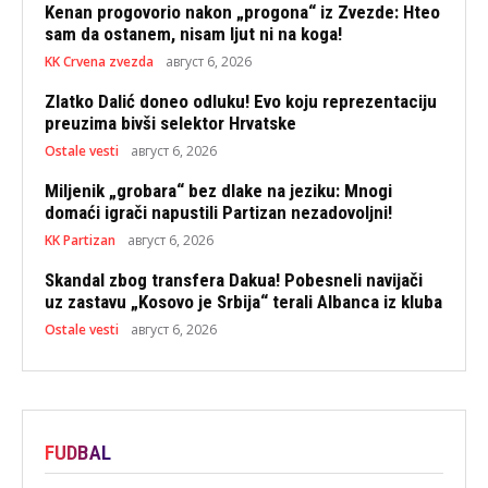
Kenan progovorio nakon „progona“ iz Zvezde: Hteo
sam da ostanem, nisam ljut ni na koga!
KK Crvena zvezda
август 6, 2026
Zlatko Dalić doneo odluku! Evo koju reprezentaciju
preuzima bivši selektor Hrvatske
Ostale vesti
август 6, 2026
Miljenik „grobara“ bez dlake na jeziku: Mnogi
domaći igrači napustili Partizan nezadovoljni!
KK Partizan
август 6, 2026
Skandal zbog transfera Dakua! Pobesneli navijači
uz zastavu „Kosovo je Srbija“ terali Albanca iz kluba
Ostale vesti
август 6, 2026
FUDBAL