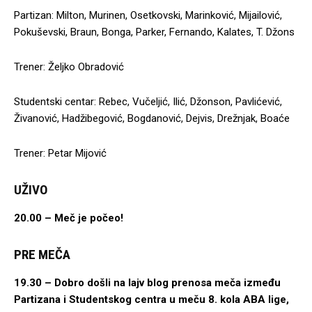
Partizan: Milton, Murinen, Osetkovski, Marinković, Mijailović,
Pokuševski, Braun, Bonga, Parker, Fernando, Kalates, T. Džons
Trener: Željko Obradović
Studentski centar: Rebec, Vučeljić, Ilić, Džonson, Pavlićević,
Živanović, Hadžibegović, Bogdanović, Dejvis, Drežnjak, Boaće
Trener: Petar Mijović
UŽIVO
20.00 – Meč je počeo!
PRE MEČA
19.30 – Dobro došli na lajv blog prenosa meča između
Partizana i Studentskog centra u meču 8. kola ABA lige,