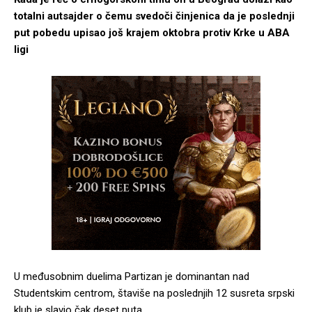
totalni autsajder o čemu svedoči činjenica da je poslednji
put pobedu upisao još krajem oktobra protiv Krke u ABA
ligi
U međusobnim duelima Partizan je dominantan nad
Studentskim centrom, štaviše na poslednjih 12 susreta srpski
klub je slavio čak deset puta.