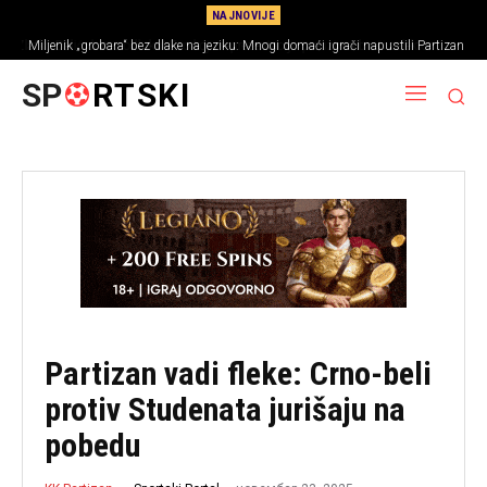
NAJNOVIJE
Miljenik „grobara“ bez dlake na jeziku: Mnogi domaći igrači napustili Partizan
nezadovoljni!
SP
RTSKI
Partizan vadi fleke: Crno-beli
protiv Studenata jurišaju na
pobedu