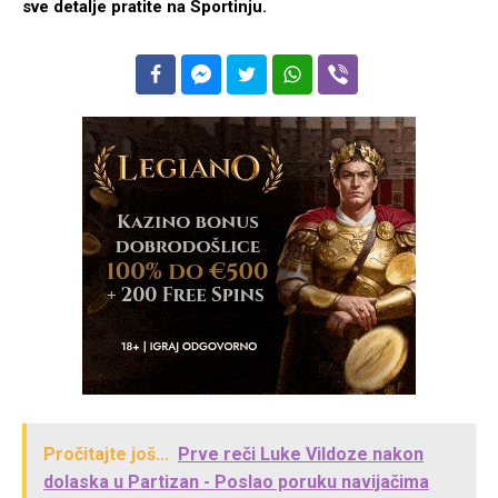
sve detalje pratite na Sportinju.
Pročitajte još...
Prve reči Luke Vildoze nakon
dolaska u Partizan - Poslao poruku navijačima