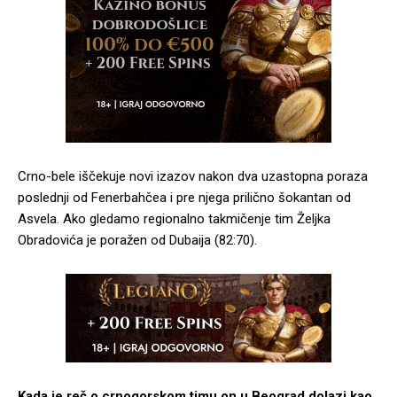
Crno-bele iščekuje novi izazov nakon dva uzastopna poraza
poslednji od Fenerbahčea i pre njega prilično šokantan od
Asvela. Ako gledamo regionalno takmičenje tim Željka
Obradovića je poražen od Dubaija (82:70).
Kada je reč o crnogorskom timu on u Beograd dolazi kao