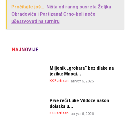
Pročitajte još...
Ništa od ranog susreta Željka
Obradovića i Partizana! Crno-beli neće
učestvovati na turniru
NAJNOVIJE
Miljenik „grobara“ bez dlake na
jeziku: Mnogi...
KK Partizan
август 6, 2026
Prve reči Luke Vildoze nakon
dolaska u...
KK Partizan
август 6, 2026