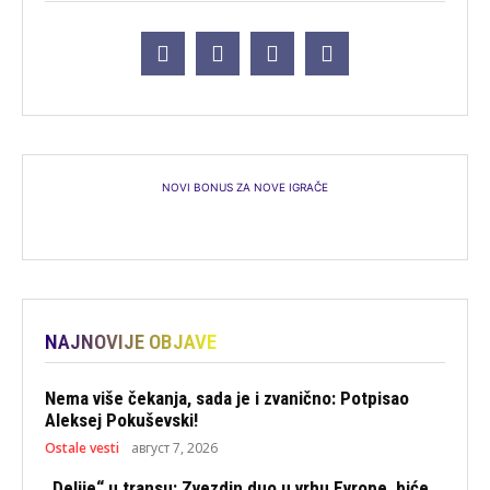
NOVI BONUS ZA NOVE IGRAČE
NAJNOVIJE OBJAVE
Nema više čekanja, sada je i zvanično: Potpisao
Aleksej Pokuševski!
Ostale vesti
август 7, 2026
„Delije“ u transu: Zvezdin duo u vrhu Evrope, biće