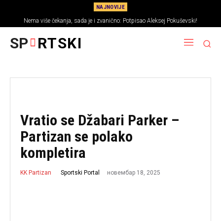
NAJNOVIJE
Nema više čekanja, sada je i zvanično: Potpisao Aleksej Pokuševski!
SP
RTSKI
Vratio se Džabari Parker –
Partizan se polako
kompletira
новембар 18, 2025
Sportski Portal
KK Partizan