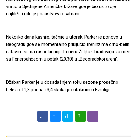
vratio u Sjedinjene Američke Države gde je bio uz svoje
najbliže i gde je prisustvovao sahrani.
Nekoliko dana kasnije, tačnije u utorak, Parker je ponovo u
Beogradu gde se momentalno priključio treninzima crno-belih
i staviće se na raspolaganje treneru Željku Obradoviću za meč
sa Fenerbahčeom u petak (20.30) u „Beogradskoj areni“.
Džabari Parker je u dosadašnjem toku sezone prosečno
beležio 11,3 poena i 3,4 skoka po utakmici u Evroligi.