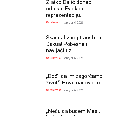
Zlatko Dalić doneo
odluku! Evo koju
reprezentaciju...
Ostale vesti
август 6, 2026
Skandal zbog transfera
Dakua! Pobesneli
navijači uz...
Ostale vesti
август 6, 2026
„Dođi da im zagorčamo
život“: Hrvat nagovorio...
Ostale vesti
август 6, 2026
„Neću da budem Mesi,