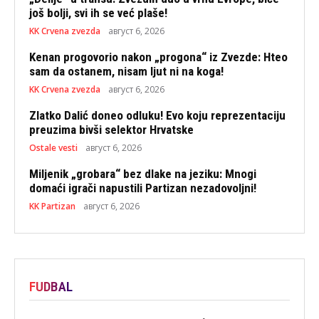
još bolji, svi ih se već plaše!
KK Crvena zvezda
август 6, 2026
Kenan progovorio nakon „progona“ iz Zvezde: Hteo
sam da ostanem, nisam ljut ni na koga!
KK Crvena zvezda
август 6, 2026
Zlatko Dalić doneo odluku! Evo koju reprezentaciju
preuzima bivši selektor Hrvatske
Ostale vesti
август 6, 2026
Miljenik „grobara“ bez dlake na jeziku: Mnogi
domaći igrači napustili Partizan nezadovoljni!
KK Partizan
август 6, 2026
FUDBAL