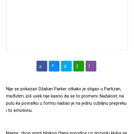
Nije se pokazao Džabari Parker otkako je stigao u Partizan,
međutim, još uvek nije kasno da se to promeni. Nažalost, na
putu ka povratku u formu naišao je na jednu ozbiljnu prepreku
i to emotivnu.
Naime, zbog smrti bliskog člana porodice uz dozvolu kluba se