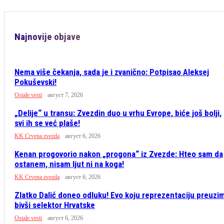
Najnovije objave
Nema više čekanja, sada je i zvanično: Potpisao Aleksej
Pokuševski!
Ostale vesti
август 7, 2026
„Delije“ u transu: Zvezdin duo u vrhu Evrope, biće još bolji,
svi ih se već plaše!
KK Crvena zvezda
август 6, 2026
Kenan progovorio nakon „progona“ iz Zvezde: Hteo sam da
ostanem, nisam ljut ni na koga!
KK Crvena zvezda
август 6, 2026
Zlatko Dalić doneo odluku! Evo koju reprezentaciju preuzi
bivši selektor Hrvatske
Ostale vesti
август 6, 2026