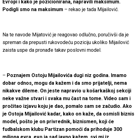
Evropi i kako je pozicionirana, napravili maksimum.
Podigli smo na maksimum
– rekao je tada Mijailović.
Na te navode Mijatović je reagovao odlučno, poručivši da je
spreman da prepusti rukovodeću poziciju ukoliko Mijailović
zaista uspe da pronađe takav poslovni model.
–
Poznajem Ostoju Mijailovića dugi niz godina. Imamo
dobar odnos, mogu da kažem i da smo prijatelji, nema
nikakve dileme. On jeste napravio u košarkaškoj sekciji
neke važne stvari i svaka mu čast na tome. Video sam i
pročitao izjavu koju je dao, pomalo sam se začudio. Ako
je Ostoja Mijailović kadar, kako on kaže, da osmisli biznis
model, pošto je on privrednik, biznismen, koji će
fudbalskom klubu Partizan pomoći da prihoduje 300
miliona evra, evo ja sad javno kažem, svi mi iz