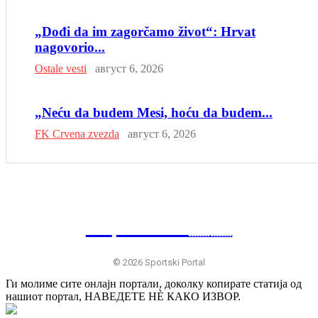
„Dođi da im zagorčamo život“: Hrvat
nagovorio...
Ostale vesti
август 6, 2026
„Neću da budem Mesi, hoću da budem...
FK Crvena zvezda
август 6, 2026
SP
RTSKI 🇷🇸
© 2026 Sportski Portal
Ги молиме сите онлајн портали, доколку копирате статија од
нашиот портал, НАВЕДЕТЕ НÈ КАКО ИЗВОР.