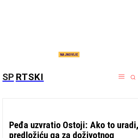
NAJNOVIJE
Nema više čekanja, sada je i zvanično: Potpisao Aleksej Pokuševski!
SP
RTSKI
Peđa uzvratio Ostoji: Ako to uradi
predložiću ga za doživotnog