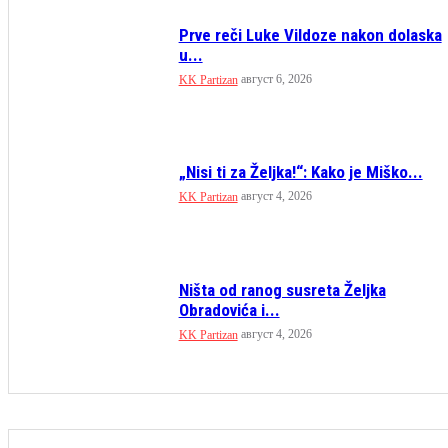
Prve reči Luke Vildoze nakon dolaska
u...
август 6, 2026
KK Partizan
„Nisi ti za Željka!“: Kako je Miško...
август 4, 2026
KK Partizan
Ništa od ranog susreta Željka
Obradovića i...
август 4, 2026
KK Partizan