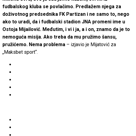
fudbalskog kluba se povlačimo. Predlažem njega za
doživotnog predsednika FK Partizan i ne samo to, nego
ako to uradi, da i fudbalski stadion JNA promeni ime u
Ostoja Mijailović. Međutim, i vi i ja, a i on, znamo da je to
nemoguća misija. Ako treba da mu pružimo šansu,
pružićemo. Nema problema
– izjavio je Mijatović za
„Maksbet sport“.