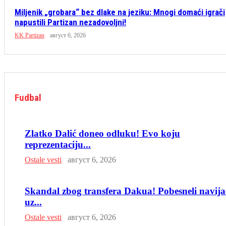
Miljenik „grobara“ bez dlake na jeziku: Mnogi domaći igrači
napustili Partizan nezadovoljni!
KK Partizan
август 6, 2026
Fudbal
Zlatko Dalić doneo odluku! Evo koju
reprezentaciju...
Ostale vesti
август 6, 2026
Skandal zbog transfera Dakua! Pobesneli navija
uz...
Ostale vesti
август 6, 2026