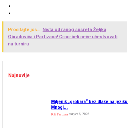
Pročitajte još...
Ništa od ranog susreta Željka
Obradovića i Partizana! Crno-beli neće učestvovati
na turniru
Najnovije
Miljenik „grobara“ bez dlake na jeziku
Mnogi...
август 6, 2026
KK Partizan