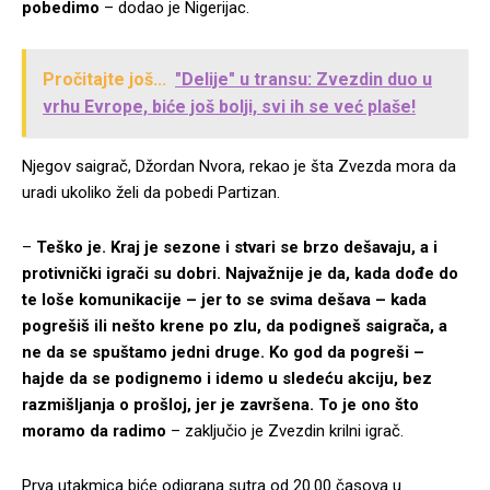
pobedimo
– dodao je Nigerijac.
Pročitajte još...
"Delije" u transu: Zvezdin duo u
vrhu Evrope, biće još bolji, svi ih se već plaše!
Njegov saigrač, Džordan Nvora, rekao je šta Zvezda mora da
uradi ukoliko želi da pobedi Partizan.
–
Teško je. Kraj je sezone i stvari se brzo dešavaju, a i
protivnički igrači su dobri. Najvažnije je da, kada dođe do
te loše komunikacije – jer to se svima dešava – kada
pogrešiš ili nešto krene po zlu, da podigneš saigrača, a
ne da se spuštamo jedni druge. Ko god da pogreši –
hajde da se podignemo i idemo u sledeću akciju, bez
razmišljanja o prošloj, jer je završena. To je ono što
moramo da radimo
– zaključio je Zvezdin krilni igrač.
Prva utakmica biće odigrana sutra od 20.00 časova u