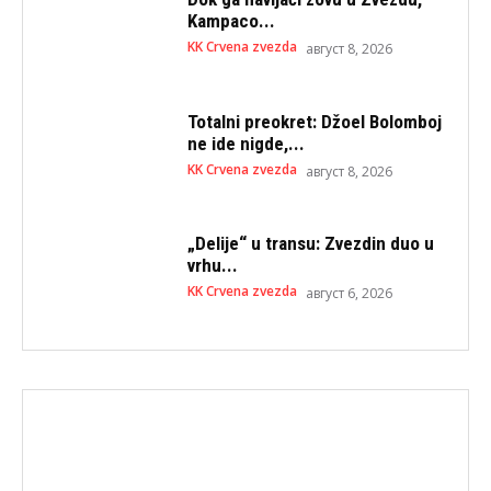
Kampaco...
KK Crvena zvezda
август 8, 2026
Totalni preokret: Džoel Bolomboj
ne ide nigde,...
KK Crvena zvezda
август 8, 2026
„Delije“ u transu: Zvezdin duo u
vrhu...
KK Crvena zvezda
август 6, 2026