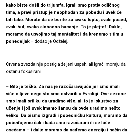
kako biste došli do trijumfa. Igrali smo protiv odličnog
tima, a pravi pristup je neophodan za pobedu i uvek će
biti tako. Morate da se borite za svaku loptu, svaki posed,
svaki šut, svako slobodno bacanje. To je plej-of! Dakle,
moramo da usvojimo taj mentalitet i da krenemo s tim u
ponedeljak
– dodao je Odželej.
Crvena zvezda nije postigla željeni uspeh, ali igrači moraju da
ostanu fokusirani.
–
Bilo je teško. Za nas je razočaravajuće jer smo imali
više ciljeve nego što smo ostvarili u Evroligi. Ove sezone
smo imali priliku da uradimo više, ali to je iskustvo za
učenje i još uvek imamo šansu da ovde uradimo nešto
veliko. Da bismo izgradili pobedničku kulturu, moramo da
pobeđujemo čak i kada smo razočarani ili se loše
osećamo – i dalje moramo da nađemo energiju i način da