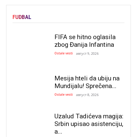
FUDBAL
FIFA se hitno oglasila
zbog Đanija Infantina
Ostale vesti
август 9, 2026
Mesija hteli da ubiju na
Mundijalu! Sprečena...
Ostale vesti
август 8, 2026
Uzalud Tadićeva magija:
Srbin upisao asistenciju,
a...