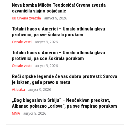
Nova bomba Miloša Teodosića! Crvena zvezda
ozvaničila sjajno pojačanje
KK Crvena zvezda
август 9, 2026
Totalni haos u Americi – Umalo otkinula glavu
protivnici, pa sve šokirala porukom
Ostale vesti
август 9, 2026
Totalni haos u Americi – Umalo otkinula glavu
protivnici, pa sce šokirala porukom
Ostale vesti
август 9, 2026
Reči srpske legende će vas dobro protresti: Surovo
je iskren, gađa pravo u metu
Atletika
август 9, 2026
„Bog blagoslovio Srbiju“ – Neočekivan preokret,
Albanac pokazao „orlova“, pa sve frapirao porukom
MMA
август 9, 2026