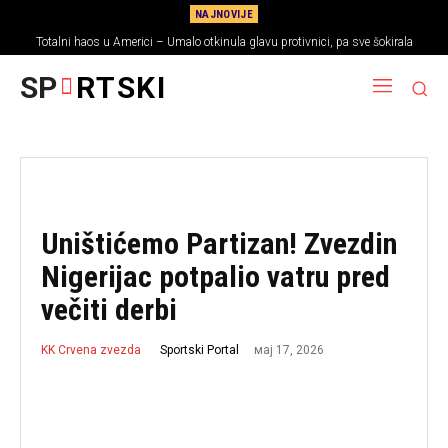
NAJNOVIJE
Totalni haos u Americi – Umalo otkinula glavu protivnici, pa sve šokirala
porukom
SP
RTSKI
Uništićemo Partizan! Zvezdin
Nigerijac potpalio vatru pred
večiti derbi
мај 17, 2026
Sportski Portal
KK Crvena zvezda