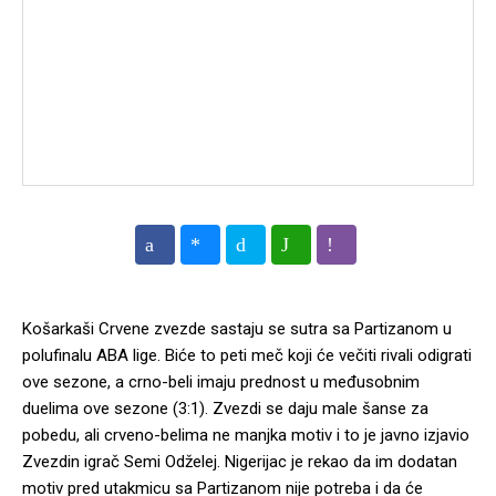
Košarkaši Crvene zvezde
sastaju se sutra sa Partizanom u
polufinalu ABA lige
. Biće to peti meč koji će večiti rivali odigrati
ove sezone, a crno-beli imaju prednost u međusobnim
duelima ove sezone (3:1). Zvezdi se daju male šanse za
pobedu, ali crveno-belima ne manjka motiv i to je javno izjavio
Zvezdin igrač Semi Odželej. Nigerijac je rekao da im dodatan
motiv pred utakmicu sa Partizanom nije potreba i da će