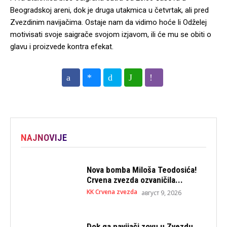
Beogradskoj areni, dok je druga utakmica u četvrtak, ali pred
Zvezdinim navijačima. Ostaje nam da vidimo hoće li Odželej
motivisati svoje saigrače svojom izjavom, ili će mu se obiti o
glavu i proizvede kontra efekat.
NAJNOVIJE
Nova bomba Miloša Teodosića!
Crvena zvezda ozvaničila...
KK Crvena zvezda
август 9, 2026
Dok ga navijači zovu u Zvezdu,