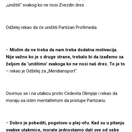
„uništiti“ svakog ko ne nosi Zvezdin dres.
Odželej rekao da će uništiti Partizan
Profimedia
–
Mislim da ne treba da nam treba dodatna motivacija.
Nije važno ko je s druge strane, trebalo bi da izađemo sa
željom da ‘uništimo’ svakoga ko ne nosi naš dres. To je to
– rekao je Odželej za „Meridiansport“.
Osvrnuo se i na utakicu protiv Cedevita Olimpije i rekao da
moraju sa istim mentalitetom da pristupe Partizanu.
–
Dobro je pobediti, pogotovo u plej-ofu. Kad su u pitanju
ovakve utakmice, morate jednostavno dati sve od sebe