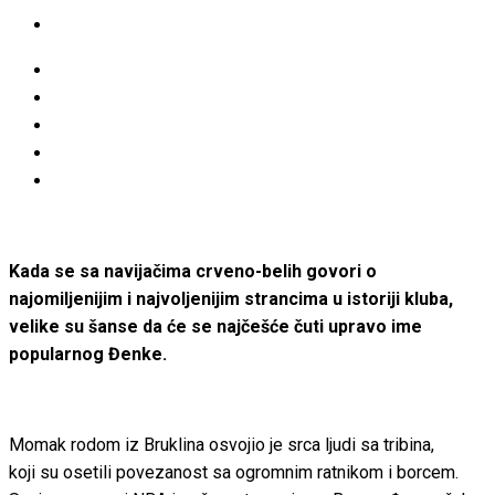
Kada se sa navijačima crveno-belih govori o
najomiljenijim i najvoljenijim strancima u istoriji kluba,
velike su šanse da će se najčešće čuti upravo ime
popularnog Đenke.
Momak rodom iz Bruklina osvojio je srca ljudi sa tribina,
koji su osetili povezanost sa ogromnim ratnikom i borcem.