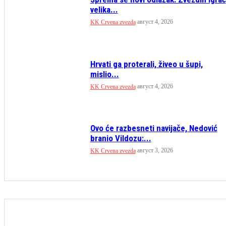
velika...
август 4, 2026
KK Crvena zvezda
Hrvati ga proterali, živeo u šupi,
mislio...
август 4, 2026
KK Crvena zvezda
Ovo će razbesneti navijače, Nedović
branio Vildozu:...
август 3, 2026
KK Crvena zvezda