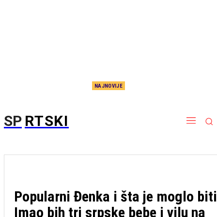
NAJNOVIJE
Ljubimac navijača se vraća u Zvezdu? Ovo je istina o dolasku velikog pojačanja
SP
RTSKI
Popularni Đenka i šta je moglo biti
Imao bih tri srpske bebe i vilu na