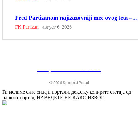
Pred Partizanom najizazovniji meč ovog leta –...
FK Partizan
август 6, 2026
SP
RTSKI 🇷🇸
© 2026 Sportski Portal
Ги молиме сите онлајн портали, доколку копирате статија од
нашиот портал, НАВЕДЕТЕ НÈ КАКО ИЗВОР.