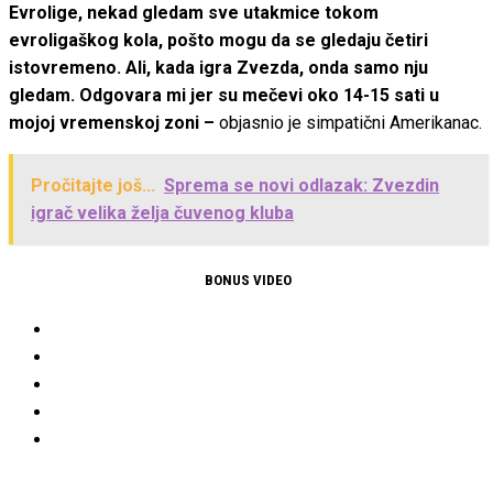
Evrolige, nekad gledam sve utakmice tokom
evroligaškog kola, pošto mogu da se gledaju četiri
istovremeno. Ali, kada igra Zvezda, onda samo nju
gledam. Odgovara mi jer su mečevi oko 14-15 sati u
mojoj vremenskoj zoni –
objasnio je simpatični Amerikanac.
Pročitajte još...
Sprema se novi odlazak: Zvezdin
igrač velika želja čuvenog kluba
BONUS VIDEO