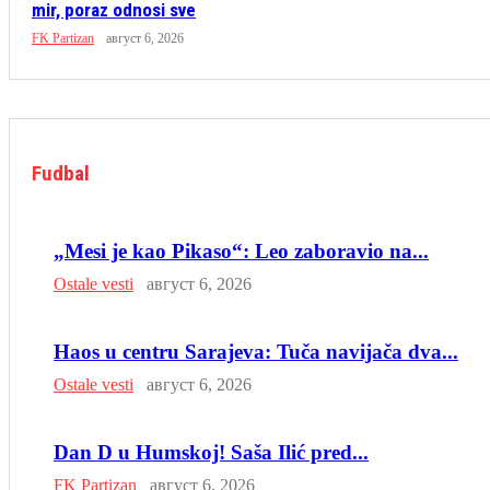
mir, poraz odnosi sve
FK Partizan
август 6, 2026
Fudbal
„Mesi je kao Pikaso“: Leo zaboravio na...
Ostale vesti
август 6, 2026
Haos u centru Sarajeva: Tuča navijača dva...
Ostale vesti
август 6, 2026
Dan D u Humskoj! Saša Ilić pred...
FK Partizan
август 6, 2026