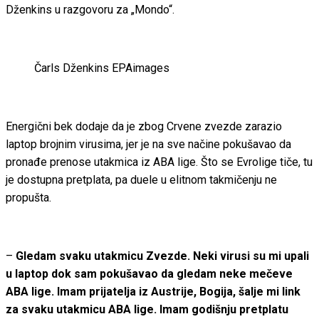
Dženkins u razgovoru za „Mondo“.
Čarls Dženkins
EPAimages
Energični bek dodaje da je zbog Crvene zvezde zarazio
laptop brojnim virusima, jer je na sve načine pokušavao da
pronađe prenose utakmica iz ABA lige. Što se Evrolige tiče, tu
je dostupna pretplata, pa duele u elitnom takmičenju ne
propušta.
–
Gledam svaku utakmicu Zvezde. Neki virusi su mi upali
u laptop dok sam pokušavao da gledam neke mečeve
ABA lige. Imam prijatelja iz Austrije, Bogija, šalje mi link
za svaku utakmicu ABA lige. Imam godišnju pretplatu