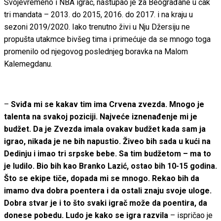
Svojevremeno i NBA igrač, nastupao je za Beograđane u čak
tri mandata – 2013. do 2015, 2016. do 2017. i na kraju u
sezoni 2019/2020. Iako trenutno živi u Nju Džersiju ne
propušta utakmce bivšeg tima i primećuje da se mnogo toga
promenilo od njegovog poslednjeg boravka na Malom
Kalemegdanu.
–
Sviđa mi se kakav tim ima Crvena zvezda. Mnogo je
talenta na svakoj poziciji. Najveće iznenađenje mi je
budžet. Da je Zvezda imala ovakav budžet kada sam ja
igrao, nikada je ne bih napustio. Živeo bih sada u kući na
Dedinju i imao tri srpske bebe. Sa tim budžetom – ma to
je ludilo. Bio bih kao Branko Lazić, ostao bih 10-15 godina.
Što se ekipe tiče, dopada mi se mnogo. Rekao bih da
imamo dva dobra poentera i da ostali znaju svoje uloge.
Dobra stvar je i to što svaki igrač može da poentira, da
donese pobedu. Ludo je kako se igra razvila
– ispričao je