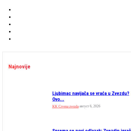
Najnovije
Ljubimac navijača se vraća u Zvezdu?
Ovo...
август 6, 2026
KK Crvena zvezda
Sprema se novi odlazak: Zvezdin igrač