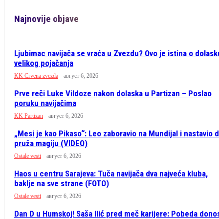
Najnovije objave
Ljubimac navijača se vraća u Zvezdu? Ovo je istina o dolask
velikog pojačanja
KK Crvena zvezda
август 6, 2026
Prve reči Luke Vildoze nakon dolaska u Partizan – Poslao
poruku navijačima
KK Partizan
август 6, 2026
„Mesi je kao Pikaso“: Leo zaboravio na Mundijal i nastavio 
pruža magiju (VIDEO)
Ostale vesti
август 6, 2026
Haos u centru Sarajeva: Tuča navijača dva najveća kluba,
baklje na sve strane (FOTO)
Ostale vesti
август 6, 2026
Dan D u Humskoj! Saša Ilić pred meč karijere: Pobeda dono