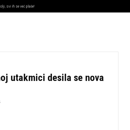
lji, svi ih se već plaše!
KOŠARKA
OSTALI SPORTOVI
TENIS
MMA
oj utakmici desila se nova
5