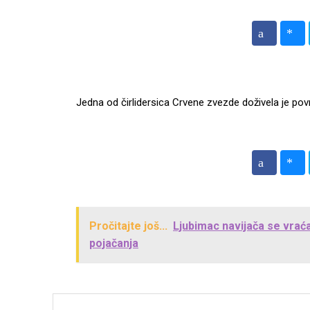
Jedna od čirlidersica Crvene zvezde doživela je p
Pročitajte još...
Ljubimac navijača se vrać
pojačanja