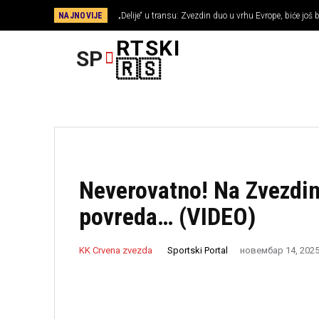
NAJNOVIJE
„Delije“ u transu: Zvezdin duo u vrhu Evrope, biće još bo
RTSKI
SP
FUDBAL
🇷🇸
Neverovatno! Na Zvezdin
povreda… (VIDEO)
Sportski Portal
KK Crvena zvezda
новембар 14, 202