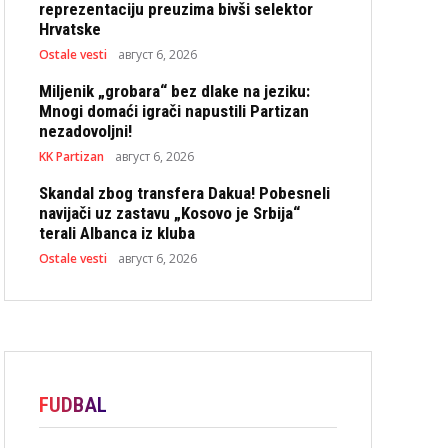
reprezentaciju preuzima bivši selektor
Hrvatske
Ostale vesti
август 6, 2026
Miljenik „grobara“ bez dlake na jeziku:
Mnogi domaći igrači napustili Partizan
nezadovoljni!
KK Partizan
август 6, 2026
Skandal zbog transfera Dakua! Pobesneli
navijači uz zastavu „Kosovo je Srbija“
terali Albanca iz kluba
Ostale vesti
август 6, 2026
FUDBAL