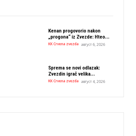
Kenan progovorio nakon
„progona“ iz Zvezde: Hteo...
KK Crvena zvezda
август 6, 2026
Sprema se novi odlazak:
Zvezdin igrač velika...
KK Crvena zvezda
август 4, 2026