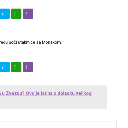
ovredu uoči utakmice sa Monakom.
a u Zvezdu? Ovo je istina o dolasku velikog