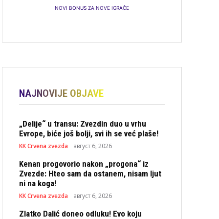
NOVI BONUS ZA NOVE IGRAČE
NAJNOVIJE OBJAVE
„Delije“ u transu: Zvezdin duo u vrhu
Evrope, biće još bolji, svi ih se već plaše!
KK Crvena zvezda
август 6, 2026
Kenan progovorio nakon „progona“ iz
Zvezde: Hteo sam da ostanem, nisam ljut
ni na koga!
KK Crvena zvezda
август 6, 2026
Zlatko Dalić doneo odluku! Evo koju