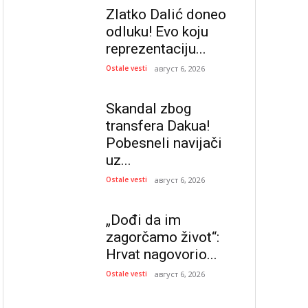
Zlatko Dalić doneo
odluku! Evo koju
reprezentaciju...
Ostale vesti
август 6, 2026
Skandal zbog
transfera Dakua!
Pobesneli navijači
uz...
Ostale vesti
август 6, 2026
„Dođi da im
zagorčamo život“:
Hrvat nagovorio...
Ostale vesti
август 6, 2026