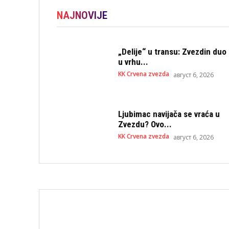
NAJNOVIJE
„Delije“ u transu: Zvezdin duo
u vrhu...
KK Crvena zvezda
август 6, 2026
Ljubimac navijača se vraća u
Zvezdu? Ovo...
KK Crvena zvezda
август 6, 2026