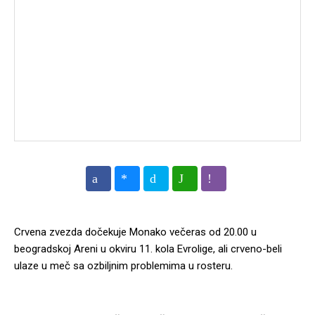
Crvena zvezda dočekuje Monako večeras od 20.00 u
beogradskoj Areni u okviru 11. kola Evrolige, ali crveno-beli
ulaze u meč sa ozbiljnim problemima u rosteru.