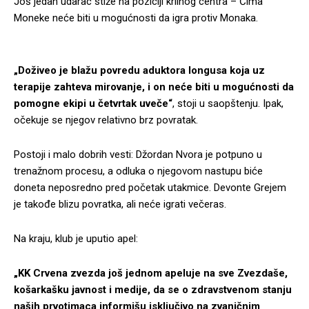
Još jedan udarac stiže na poziciji krilnog centra – Čima
Moneke neće biti u mogućnosti da igra protiv Monaka.
„Doživeo je blažu povredu aduktora longusa koja uz
terapije zahteva mirovanje, i on neće biti u mogućnosti da
pomogne ekipi u četvrtak uveče“
, stoji u saopštenju. Ipak,
očekuje se njegov relativno brz povratak.
Postoji i malo dobrih vesti: Džordan Nvora je potpuno u
trenažnom procesu, a odluka o njegovom nastupu biće
doneta neposredno pred početak utakmice. Devonte Grejem
je takođe blizu povratka, ali neće igrati večeras.
Na kraju, klub je uputio apel:
„KK Crvena zvezda još jednom apeluje na sve Zvezdaše,
košarkašku javnost i medije, da se o zdravstvenom stanju
naših prvotimaca informišu isključivo na zvaničnim