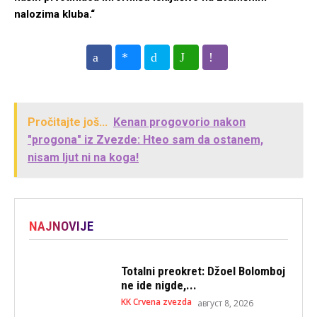
nalozima kluba.“
Pročitajte još...
Kenan progovorio nakon
"progona" iz Zvezde: Hteo sam da ostanem,
nisam ljut ni na koga!
NAJNOVIJE
Totalni preokret: Džoel Bolomboj
ne ide nigde,...
KK Crvena zvezda
август 8, 2026