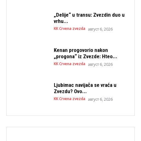
„Delije“ u transu: Zvezdin duo u
vrhu...
KK Crvena zvezda
август 6, 2026
Kenan progovorio nakon
„progona“ iz Zvezde: Hteo...
KK Crvena zvezda
август 6, 2026
Ljubimac navijača se vraća u
Zvezdu? Ovo...
KK Crvena zvezda
август 6, 2026