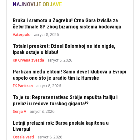
NAJNOVIJE OBJAVE
Bruka i sramota u Zagrebu! Crna Gora izvisila za
četvrtfinale SP zbog bizarnog sistema bodovanja
Vaterpolo
август 8, 2026
Totalni preokret: Džoel Bolomboj ne ide nigde,
ipsak ostaje u klubu!
KK Crvena zvezda
август 8, 2026
Partizan među elitom! Samo devet klubova u Evropi
uspelo ono što je uradio tim iz Humske
FK Partizan
август 8, 2026
To je to: Reprezentativac Srbije napušta Italiju i
prelazi u redove turskog giganta!?
Serija A
август 8, 2026
Letnji prelazni rok: Barsa poslala kapitena u
Liverpul
Ostale vesti
август 8, 2026