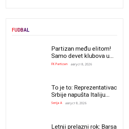
FUDBAL
Partizan među elitom!
Samo devet klubova u...
FK Partizan
август 8, 2026
To je to: Reprezentativac
Srbije napušta Italiju...
Serija A
август 8, 2026
Letnji prelazni rok: Barsa