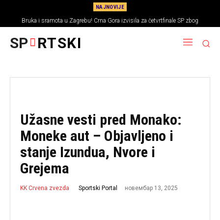
NAJNOVIJE
Bruka i sramota u Zagrebu! Crna Gora izvisila za četvrtfinale SP zbog
bizarnog sistema bodovanja
SP
RTSKI
Užasne vesti pred Monako:
Moneke aut – Objavljeno i
stanje Izundua, Nvore i
Grejema
новембар 13, 2025
Sportski Portal
KK Crvena zvezda