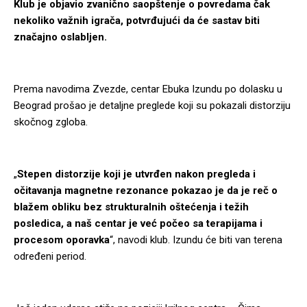
Klub je objavio zvanično saopštenje o povredama čak
nekoliko važnih igrača, potvrđujući da će sastav biti
značajno oslabljen.
Prema navodima Zvezde, centar Ebuka Izundu po dolasku u
Beograd prošao je detaljne preglede koji su pokazali distorziju
skočnog zgloba.
„
Stepen distorzije koji je utvrđen nakon pregleda i
očitavanja magnetne rezonance pokazao je da je reč o
blažem obliku bez strukturalnih oštećenja i težih
posledica, a naš centar je već počeo sa terapijama i
procesom oporavka
“, navodi klub. Izundu će biti van terena
određeni period.