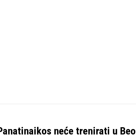
FUDBAL
KOŠARKA
OSTALI SPORTOVI
TENIS
anatinaikos neće trenirati u Be