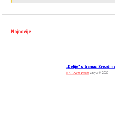
Najnovije
„Delije“ u transu: Zvezdin 
август 6, 2026
KK Crvena zvezda