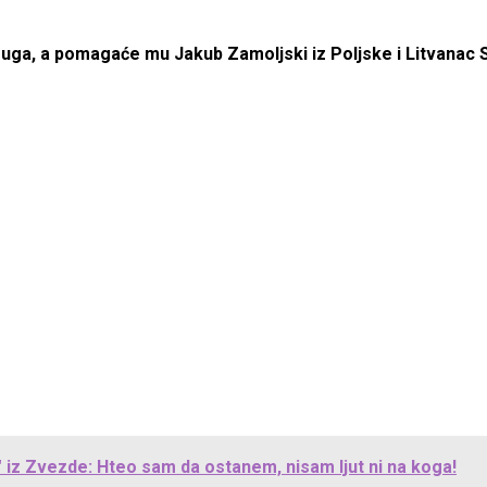
ruga, a pomagaće mu Jakub Zamoljski iz Poljske i Litvanac S
iz Zvezde: Hteo sam da ostanem, nisam ljut ni na koga!