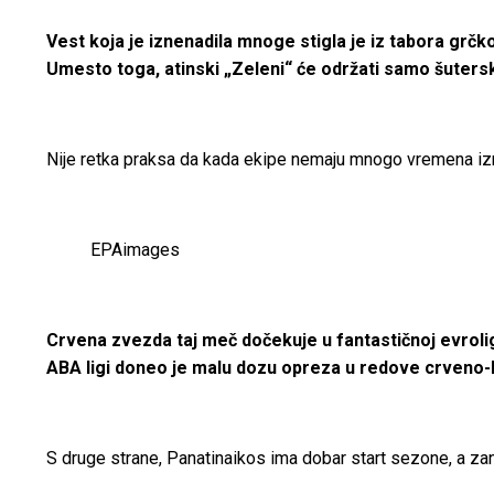
Vest koja je iznenadila mnoge stigla je iz tabora grč
Umesto toga, atinski „Zeleni“ će održati samo šutersk
Nije retka praksa da kada ekipe nemaju mnogo vremena izme
EPAimages
Crvena zvezda taj meč dočekuje u fantastičnoj evroliga
ABA ligi doneo je malu dozu opreza u redove crveno-be
S druge strane, Panatinaikos ima dobar start sezone, a zan