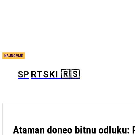
NAJNOVIJE
Ovde je
uvek
SP
RTSKI 🇷🇸
pitanje
života i
smrti“:
Javio se
Dejan
Stanković –
„Moraćemo
da rotiramo
Ataman doneo bitnu odluku: P