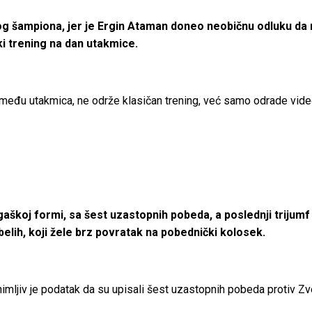
kog šampiona, jer je Ergin Ataman doneo neobičnu odluku da 
i trening na dan utakmice.
đu utakmica, ne održe klasičan trening, već samo odrade video an
škoj formi, sa šest uzastopnih pobeda, a poslednji trijumf 
lih, koji žele brz povratak na pobednički kolosek.
imljiv je podatak da su upisali šest uzastopnih pobeda protiv Zv