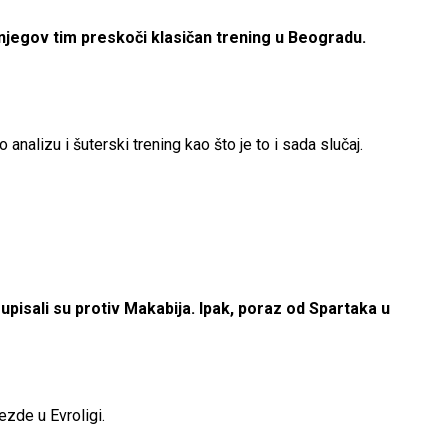
njegov tim preskoči klasičan trening u Beogradu.
alizu i šuterski trening kao što je to i sada slučaj.
upisali su protiv Makabija. Ipak, poraz od Spartaka u
ezde u Evroligi.