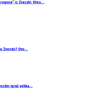
rogona“ iz Zvezde: Hteo...
 u Zvezdu? Ovo...
zdin igrač velika...