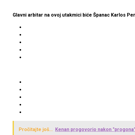
Glavni arbitar na ovoj utakmici biće Španac Karlos Pe
Pročitajte još...
Kenan progovorio nakon "progona" 