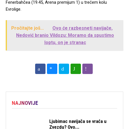
Fenerbahčea (19.45, Arena premijum 1) u trećem kolu
Evrolige.
Pročitajte još...
Ovo će razbesneti navijače,
Nedović branio Vildozu: Moramo da spustimo
loptu, on je stranac
NAJNOVIJE
Ljubimac navijača se vraća u
Zvezdu? Ovo...