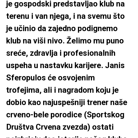
je gospodski predstavljao klub na
terenu i van njega, i na svemu što
je učinio da zajedno podignemo
klub na viši nivo. Želimo mu puno
sreće, zdravlja i profesionalnih
uspeha u nastavku karijere. Janis
Sferopulos će osvojenim
trofejima, ali i nagradom koju je
dobio kao najuspešniji trener naše
crveno-bele porodice (Sportskog
Društva Crvena zvezda) ostati