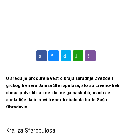
U sredu je procurela vest o kraju saradnje Zvezde i
grčkog trenera Janisa Sferopulosa, što su crveno-beli
danas potvrdili, ali ne i ko će ga naslediti, mada se
spekuliše da bi novi trener trebalo da bude Saša
Obradović.
Kraj za Sferopulosa