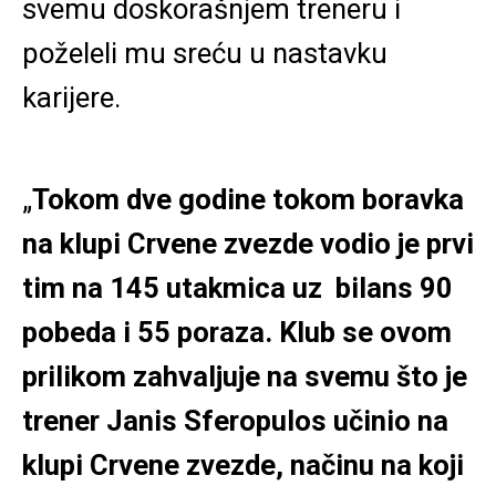
svemu doskorašnjem treneru i
poželeli mu sreću u nastavku
karijere.
„
Tokom dve godine tokom boravka
na klupi Crvene zvezde vodio je prvi
tim na 145 utakmica uz bilans 90
pobeda i 55 poraza. Klub se ovom
prilikom zahvaljuje na svemu što je
trener Janis Sferopulos učinio na
klupi Crvene zvezde, načinu na koji