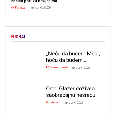
Poslao poruku navijačima
KK Partizan
август 6, 2026
FUDBAL
„Neću da budem Mesi,
hoću da budem...
FK Crvena zvezda
август 6, 2026
Omri Glazer doživeo
saobraćajnu nesreću!
Ostale vesti
август 6, 2026