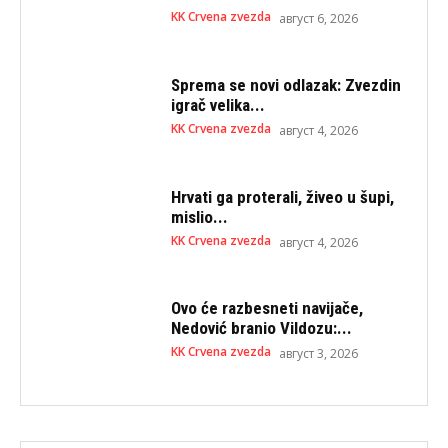
KK Crvena zvezda
август 6, 2026
Sprema se novi odlazak: Zvezdin
igrač velika...
KK Crvena zvezda
август 4, 2026
Hrvati ga proterali, živeo u šupi,
mislio...
KK Crvena zvezda
август 4, 2026
Ovo će razbesneti navijače,
Nedović branio Vildozu:...
KK Crvena zvezda
август 3, 2026