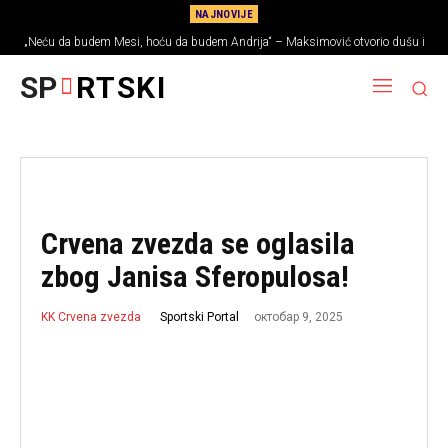
NAJNOVIJE
„Neću da budem Mesi, hoću da budem Andrija“ – Maksimović otvorio dušu i
priznao šta sanja u Ligi šampiona
SP
RTSKI
Crvena zvezda se oglasila
zbog Janisa Sferopulosa!
октобар 9, 2025
Sportski Portal
KK Crvena zvezda