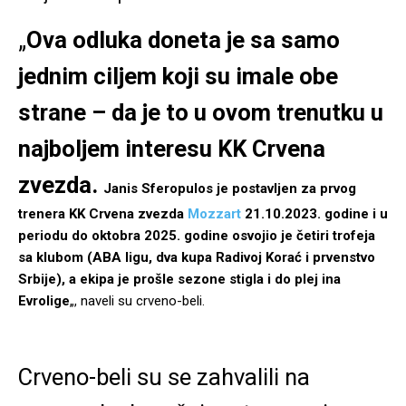
„
Ova odluka doneta je sa samo
jednim ciljem koji su imale obe
strane – da je to u ovom trenutku u
najboljem interesu KK Crvena
zvezda.
Janis Sferopulos je postavljen za prvog
trenera KK Crvena zvezda
Mozzart
21.10.2023. godine i u
periodu do oktobra 2025. godine osvojio je četiri trofeja
sa klubom (ABA ligu, dva kupa Radivoj Korać i prvenstvo
Srbije), a ekipa je prošle sezone stigla i do plej ina
Evrolige
„, naveli su crveno-beli.
Crveno-beli su se zahvalili na