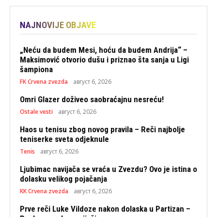
NAJNOVIJE OBJAVE
„Neću da budem Mesi, hoću da budem Andrija“ –
Maksimović otvorio dušu i priznao šta sanja u Ligi
šampiona
FK Crvena zvezda
август 6, 2026
Omri Glazer doživeo saobraćajnu nesreću!
Ostale vesti
август 6, 2026
Haos u tenisu zbog novog pravila – Reči najbolje
teniserke sveta odjeknule
Tenis
август 6, 2026
Ljubimac navijača se vraća u Zvezdu? Ovo je istina o
dolasku velikog pojačanja
KK Crvena zvezda
август 6, 2026
Prve reči Luke Vildoze nakon dolaska u Partizan –