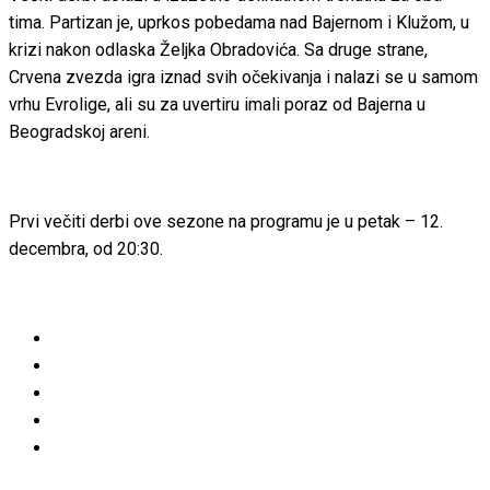
tima. Partizan je, uprkos pobedama nad Bajernom i Klužom, u
krizi nakon odlaska Željka Obradovića. Sa druge strane,
Crvena zvezda igra iznad svih očekivanja i nalazi se u samom
vrhu Evrolige, ali su za uvertiru imali poraz od Bajerna u
Beogradskoj areni.
Prvi večiti derbi ove sezone na programu je u petak – 12.
decembra, od 20:30.