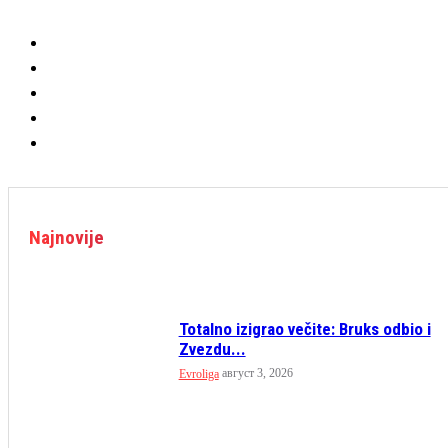
Najnovije
Totalno izigrao večite: Bruks odbio i
Zvezdu...
август 3, 2026
Evroliga