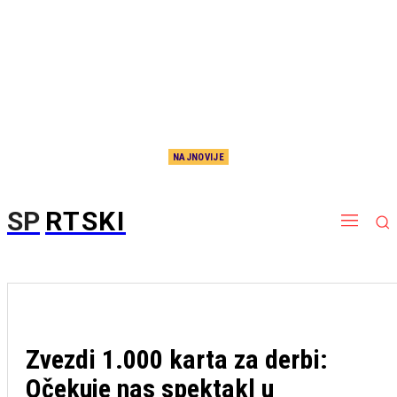
NAJNOVIJE
Nema više čekanja, sada je i zvanično: Potpisao Aleksej Pokuševski!
SP
RTSKI
Zvezdi 1.000 karta za derbi:
Očekuje nas spektakl u