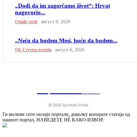
„Dođi da im zagorčamo život“: Hrvat
nagovorio...
Ostale vesti
август 6, 2026
„Neću da budem Mesi, hoću da budem...
FK Crvena zvezda
август 6, 2026
SP
RTSKI 🇷🇸
© 2026 Sportski Portal
Ги молиме сите онлајн портали, доколку копирате статија од
нашиот портал, НАВЕДЕТЕ НÈ КАКО ИЗВОР.