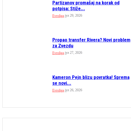
Partizanov promašaj na korak od
potpisa: Stiže...
јул 29, 2026
Evroliga
Propao transfer Rivera? Novi problem
za Zvezdu
јул 27, 2026
Evroliga
Kameron Pejn blizu povratka! Sprema
se novi...
јул 26, 2026
Evroliga