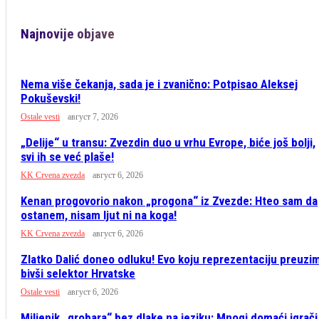
Najnovije objave
Nema više čekanja, sada je i zvanično: Potpisao Aleksej
Pokuševski!
Ostale vesti
август 7, 2026
„Delije“ u transu: Zvezdin duo u vrhu Evrope, biće još bolji,
svi ih se već plaše!
KK Crvena zvezda
август 6, 2026
Kenan progovorio nakon „progona“ iz Zvezde: Hteo sam da
ostanem, nisam ljut ni na koga!
KK Crvena zvezda
август 6, 2026
Zlatko Dalić doneo odluku! Evo koju reprezentaciju preuzi
bivši selektor Hrvatske
Ostale vesti
август 6, 2026
Miljenik „grobara“ bez dlake na jeziku: Mnogi domaći igrači