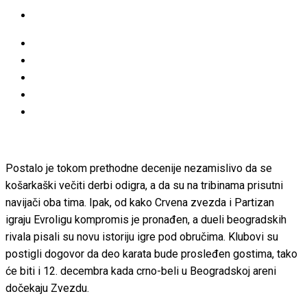
Postalo je tokom prethodne decenije nezamislivo da se
košarkaški večiti derbi odigra, a da su na tribinama prisutni
navijači oba tima. Ipak, od kako Crvena zvezda i Partizan
igraju Evroligu kompromis je pronađen, a dueli beogradskih
rivala pisali su novu istoriju igre pod obručima. Klubovi su
postigli dogovor da deo karata bude prosleđen gostima, tako
će biti i 12. decembra kada crno-beli u Beogradskoj areni
dočekaju Zvezdu.