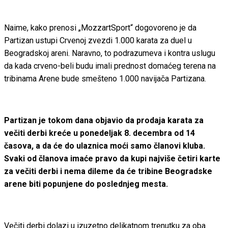
Naime, kako prenosi „MozzartSport“ dogovoreno je da
Partizan ustupi Crvenoj zvezdi 1.000 karata za duel u
Beogradskoj areni. Naravno, to podrazumeva i kontra uslugu
da kada crveno-beli budu imali prednost domaćeg terena na
tribinama Arene bude smešteno 1.000 navijača Partizana.
Partizan je tokom dana objavio da prodaja karata za
večiti derbi kreće u ponedeljak 8. decembra od 14
časova, a da će do ulaznica moći samo članovi kluba.
Svaki od članova imaće pravo da kupi najviše četiri karte
za večiti derbi i nema dileme da će tribine Beogradske
arene biti popunjene do poslednjeg mesta.
Večiti derbi dolazi u izuzetno delikatnom trenutku za oba