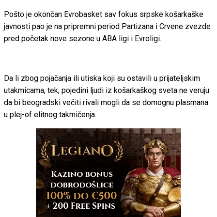
Pošto je okončan Evrobasket sav fokus srpske košarkaške
javnosti pao je na pripremni period Partizana i Crvene zvezde
pred početak nove sezone u ABA ligi i Evroligi.
Da li zbog pojačanja ili utiska koji su ostavili u prijateljskim
utakmicama, tek, pojedini ljudi iz košarkaškog sveta ne veruju
da bi beogradski večiti rivali mogli da se domognu plasmana
u plej-of elitnog takmičenja.