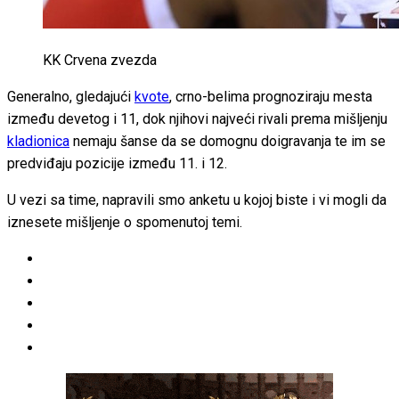
KK Crvena zvezda
Generalno, gledajući
kvote
, crno-belima prognoziraju mesta
između devetog i 11, dok njihovi najveći rivali prema mišljenju
kladionica
nemaju šanse da se domognu doigravanja te im se
predviđaju pozicije između 11. i 12.
U vezi sa time, napravili smo anketu u kojoj biste i vi mogli da
iznesete mišljenje o spomenutoj temi.