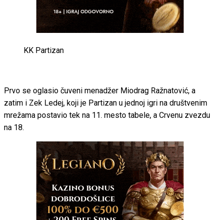
KK Partizan
Prvo se oglasio čuveni menadžer Miodrag Ražnatović, a
zatim i Zek Ledej, koji je Partizan u jednoj igri na društvenim
mrežama postavio tek na 11. mesto tabele, a Crvenu zvezdu
na 18.