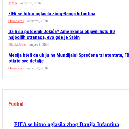
MMA
август 9, 2026
FIFA se hitno oglasila zbog Đanija Infantina
Ostale vesti
август 9, 2026
Da li su potcenili Jokića? Amerikanci objavili listu 80
najboljih stranaca, evo gde je Srbin
Nikola Jokić
август 8, 2026
Mesija hteli da ubiju na Mundijalu! Sprečena tri atentata, FB
otkrio sve detalje
Ostale vesti
август 8, 2026
Fudbal
FIFA se hitno oglasila zbog Đanija Infantina