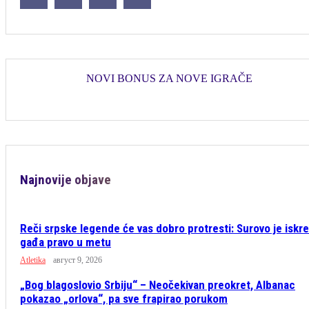
NOVI BONUS ZA NOVE IGRAČE
Najnovije objave
Reči srpske legende će vas dobro protresti: Surovo je iskre
gađa pravo u metu
Atletika
август 9, 2026
„Bog blagoslovio Srbiju“ – Neočekivan preokret, Albanac
pokazao „orlova“, pa sve frapirao porukom