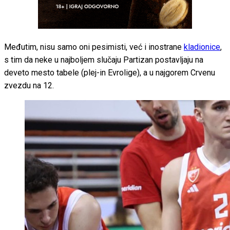
Međutim, nisu samo oni pesimisti, već i inostrane
kladionice
,
s tim da neke u najboljem slučaju Partizan postavljaju na
deveto mesto tabele (plej-in Evrolige), a u najgorem Crvenu
zvezdu na 12.