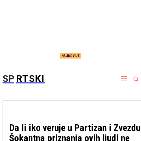
NAJNOVIJE
Reči srpske legende će vas dobro protresti: Surovo je iskren, gađa pravo u metu
SP
RTSKI
Da li iko veruje u Partizan i Zvezdu
Šokantna priznanja ovih ljudi ne