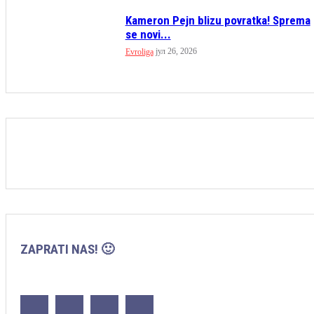
Kameron Pejn blizu povratka! Sprema
se novi...
јул 26, 2026
Evroliga
ZAPRATI NAS! 🙂