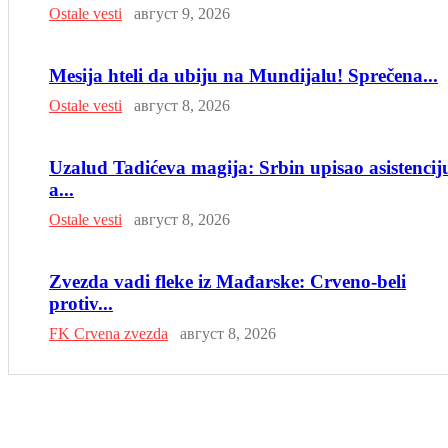
Ostale vesti
август 9, 2026
Mesija hteli da ubiju na Mundijalu! Sprečena...
Ostale vesti
август 8, 2026
Uzalud Tadićeva magija: Srbin upisao asistencij
a...
Ostale vesti
август 8, 2026
Zvezda vadi fleke iz Mađarske: Crveno-beli
protiv...
FK Crvena zvezda
август 8, 2026