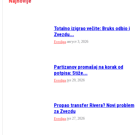
Najnovije
Totalno izigrao večite: Bruks odbio i
Zvezdu...
август 3, 2026
Evroliga
Partizanov promašaj na korak od
potpisa: Stiže...
јул 29, 2026
Evroliga
Propao transfer Rivera? Novi problem
za Zvezdu
јул 27, 2026
Evroliga