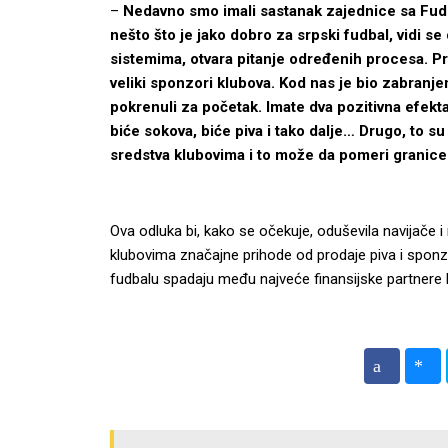
–
Nedavno smo imali sastanak zajednice sa Fud
nešto što je jako dobro za srpski fudbal, vidi 
sistemima, otvara pitanje određenih procesa. Pr
veliki sponzori klubova. Kod nas je bio zabranje
pokrenuli za početak. Imate dva pozitivna efekta
biće sokova, biće piva i tako dalje… Drugo, to 
sredstva klubovima i to može da pomeri granice
Ova odluka bi, kako se očekuje, oduševila navijače 
klubovima značajne prihode od prodaje piva i spo
fudbalu spadaju među najveće finansijske partnere 