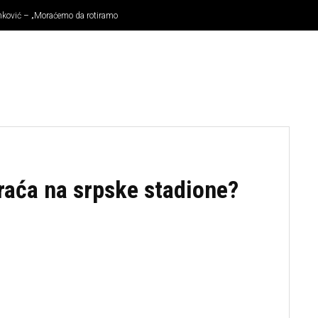
tanković – „Moraćemo da rotiramo
KOŠARKA
OSTALI SPORTOVI
TENIS
MMA
vraća na srpske stadione?