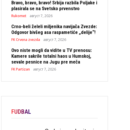
Bravo, bravo, bravo! Srbija razbila Poljake i
plasirala se na Svetsko prvenstvo
Rukomet
август 7, 2026
Crno-beli želeli miljenika navijača Zvezde:
Odgovor bivšeg asa raspametiće „delije“!
FK Crvena zvezda
август 7, 2026
Ovo niste mogli da vidite u TV prenosu:
Kamere sakrile totalni haos u Humskoj,
sevale pesnice na Jugu pre meča
FK Partizan
август 7, 2026
FUDBAL