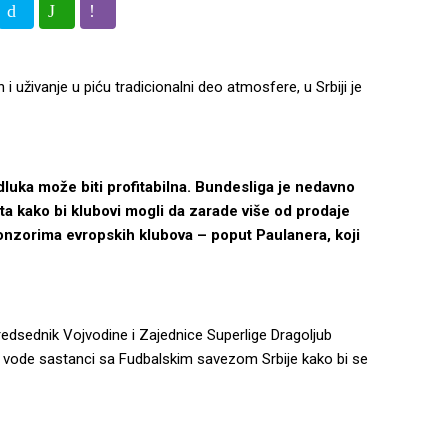
i uživanje u piću tradicionalni deo atmosfere, u Srbiji je
dluka može biti profitabilna. Bundesliga je nedavno
a kako bi klubovi mogli da zarade više od prodaje
onzorima evropskih klubova – poput Paulanera, koji
Predsednik Vojvodine i Zajednice Superlige Dragoljub
a se vode sastanci sa Fudbalskim savezom Srbije kako bi se