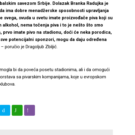
balskim savezom Srbije. Dolazak Branka Radujka je
se da ima dobre menadžerske sposobnosti upravljanja
e svega, svuda u svetu imate proizvođače piva koji su
n alkohol, nema točenja piva i to je nešto što smo
, prvo imate pivo na stadionu, doći će neka porodica,
su sve potencijalni sponzori, mogu da daju određena
– poručio je Dragoljub Zbiljić.
i mogla bi da poveća posetu stadionima, ali i da omogući
nzorstava sa pivarskim kompanijama, koje u evropskom
klubova.