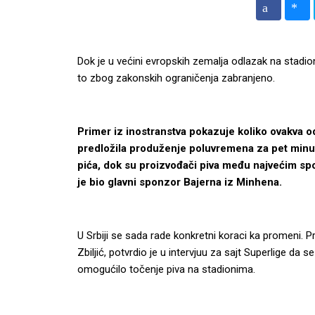
Dok je u većini evropskih zemalja odlazak na stadion 
to zbog zakonskih ograničenja zabranjeno.
Primer iz inostranstva pokazuje koliko ovakva o
predložila produženje poluvremena za pet minut
pića, dok su proizvođači piva među najvećim sp
je bio glavni sponzor Bajerna iz Minhena.
U Srbiji se sada rade konkretni koraci ka promeni. 
Zbiljić, potvrdio je u intervjuu za sajt Superlige d
omogućilo točenje piva na stadionima.