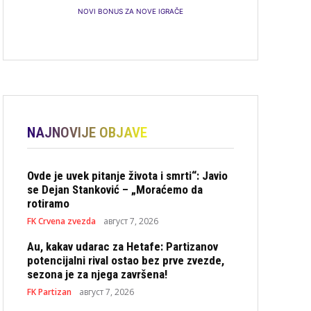
NOVI BONUS ZA NOVE IGRAČE
NAJNOVIJE OBJAVE
Ovde je uvek pitanje života i smrti“: Javio
se Dejan Stanković – „Moraćemo da
rotiramo
FK Crvena zvezda
август 7, 2026
Au, kakav udarac za Hetafe: Partizanov
potencijalni rival ostao bez prve zvezde,
sezona je za njega završena!
FK Partizan
август 7, 2026