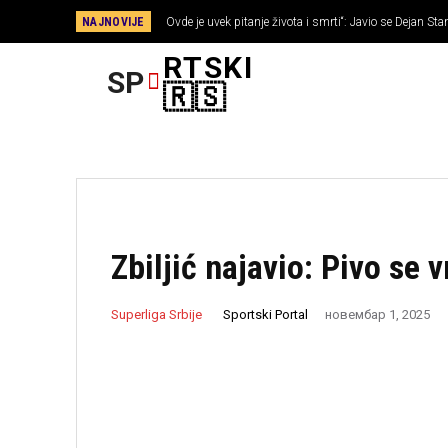
NAJNOVIJE
Ovde je uvek pitanje života i smrti“: Javio se Dejan S
RTSKI
SP
FUDBAL
🇷🇸
Zbiljić najavio: Pivo se 
Sportski Portal
Superliga Srbije
новембар 1, 2025