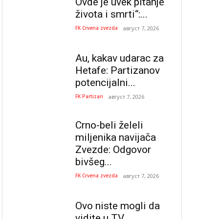
Ovde je uvek pitanje
života i smrti“:...
FK Crvena zvezda
август 7, 2026
Au, kakav udarac za
Hetafe: Partizanov
potencijalni...
FK Partizan
август 7, 2026
Crno-beli želeli
miljenika navijača
Zvezde: Odgovor
bivšeg...
FK Crvena zvezda
август 7, 2026
Ovo niste mogli da
vidite u TV...