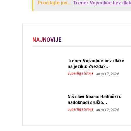
Pročitajte još...
Trener Vojvodine bez dlak
NAJNOVIJE
Trener Vojvodine bez dlake
na jeziku: Zvezda?...
Superliga Srbije
август 7, 2026
Niš slavi Abasa: Radnički u
nadoknadi srušio...
Superliga Srbije
август 2, 2026