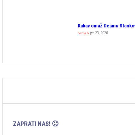
Kakav omaž Dejanu Stankov
јул 23, 2026
Serija A
ZAPRATI NAS! 🙂