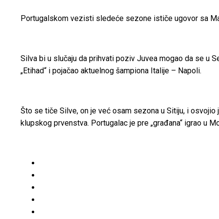
Portugalskom vezisti sledeće sezone ističe ugovor sa Manče
Silva bi u slučaju da prihvati poziv Juvea mogao da se u S
„Etihad“ i pojačao aktuelnog šampiona Italije – Napoli.
Što se tiče Silve, on je već osam sezona u Sitiju, i osvoj
klupskog prvenstva. Portugalac je pre „građana“ igrao u Mona