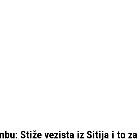
FUDBAL
KOŠARKA
OSTALI SPORTOVI
TENIS
u: Stiže vezista iz Sitija i to za