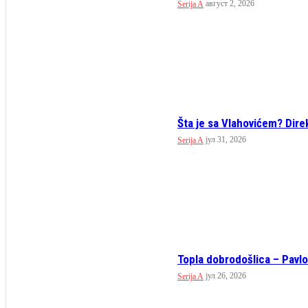
август 2, 2026
Serija A
Šta je sa Vlahovićem? Dire
јул 31, 2026
Serija A
Topla dobrodošlica – Pavlo
јул 26, 2026
Serija A