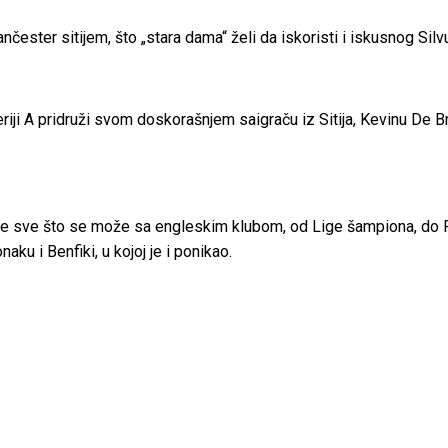
ster sitijem, što „stara dama“ želi da iskoristi i iskusnog Silvu
eriji A pridruži svom doskorašnjem saigraču iz Sitija, Kevinu De 
io je sve što se može sa engleskim klubom, od Lige šampiona, do Pr
ku i Benfiki, u kojoj je i ponikao.