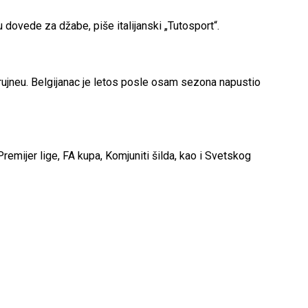
 dovede za džabe, piše italijanski „Tutosport“.
Brujneu. Belgijanac je letos posle osam sezona napustio
emijer lige, FA kupa, Komjuniti šilda, kao i Svetskog