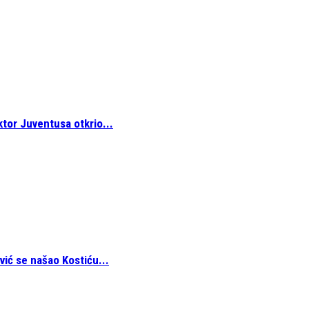
ktor Juventusa otkrio...
vić se našao Kostiću...