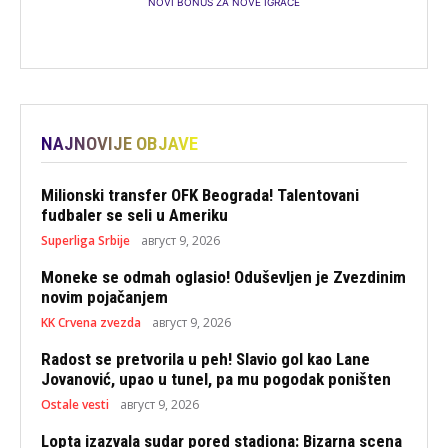
NOVI BONUS ZA NOVE IGRAČE
NAJNOVIJE OBJAVE
Milionski transfer OFK Beograda! Talentovani
fudbaler se seli u Ameriku
Superliga Srbije
август 9, 2026
Moneke se odmah oglasio! Oduševljen je Zvezdinim
novim pojačanjem
KK Crvena zvezda
август 9, 2026
Radost se pretvorila u peh! Slavio gol kao Lane
Jovanović, upao u tunel, pa mu pogodak poništen
Ostale vesti
август 9, 2026
Lopta izazvala sudar pored stadiona: Bizarna scena