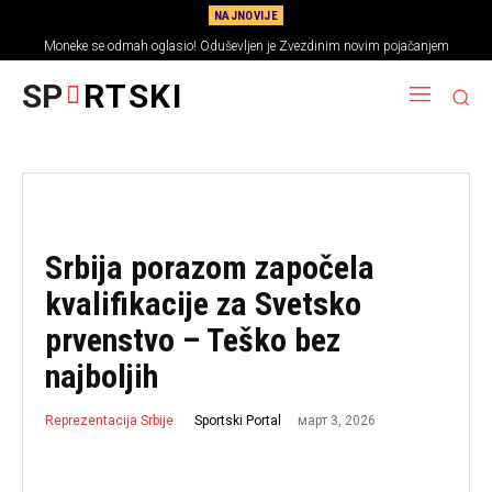
NAJNOVIJE
Moneke se odmah oglasio! Oduševljen je Zvezdinim novim pojačanjem
SP
RTSKI
Srbija porazom započela
kvalifikacije za Svetsko
prvenstvo – Teško bez
najboljih
март 3, 2026
Sportski Portal
Reprezentacija Srbije