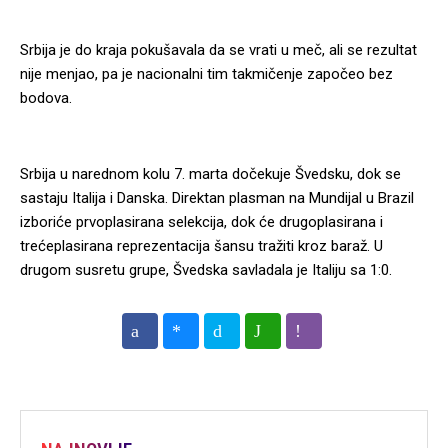
Srbija je do kraja pokušavala da se vrati u meč, ali se rezultat
nije menjao, pa je nacionalni tim takmičenje započeo bez
bodova.
Srbija u narednom kolu 7. marta dočekuje Švedsku, dok se
sastaju Italija i Danska. Direktan plasman na Mundijal u Brazil
izboriće prvoplasirana selekcija, dok će drugoplasirana i
trećeplasirana reprezentacija šansu tražiti kroz baraž. U
drugom susretu grupe, Švedska savladala je Italiju sa 1:0.