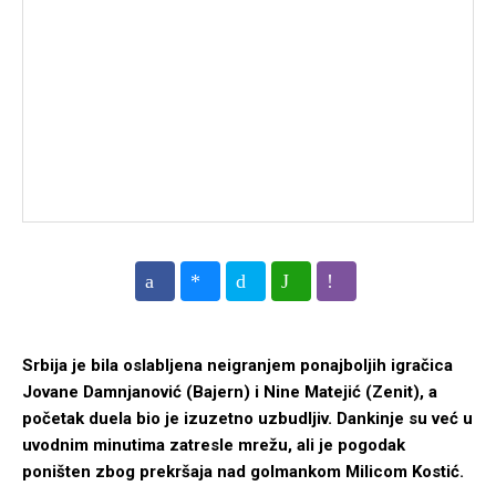
Srbija je bila oslabljena neigranjem ponajboljih igračica
Jovane Damnjanović (Bajern) i Nine Matejić (Zenit), a
početak duela bio je izuzetno uzbudljiv. Dankinje su već u
uvodnim minutima zatresle mrežu, ali je pogodak
poništen zbog prekršaja nad golmankom Milicom Kostić.