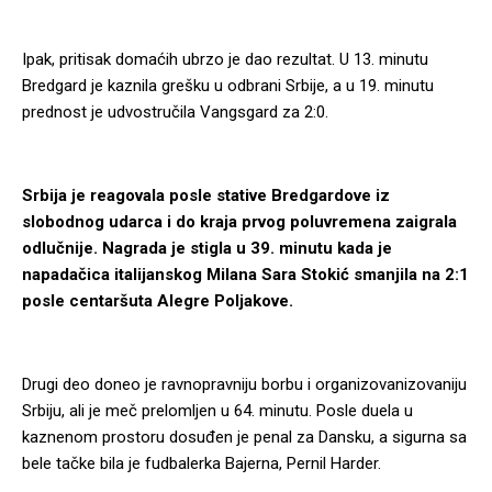
Ipak, pritisak domaćih ubrzo je dao rezultat. U 13. minutu
Bredgard je kaznila grešku u odbrani Srbije, a u 19. minutu
prednost je udvostručila Vangsgard za 2:0.
Srbija je reagovala posle stative Bredgardove iz
slobodnog udarca i do kraja prvog poluvremena zaigrala
odlučnije. Nagrada je stigla u 39. minutu kada je
napadačica italijanskog Milana Sara Stokić smanjila na 2:1
posle centaršuta Alegre Poljakove.
Drugi deo doneo je ravnopravniju borbu i organizovanizovaniju
Srbiju, ali je meč prelomljen u 64. minutu. Posle duela u
kaznenom prostoru dosuđen je penal za Dansku, a sigurna sa
bele tačke bila je fudbalerka Bajerna, Pernil Harder.