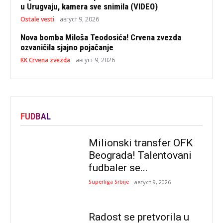
u Urugvaju, kamera sve snimila (VIDEO)
Ostale vesti
август 9, 2026
Nova bomba Miloša Teodosića! Crvena zvezda
ozvaničila sjajno pojačanje
KK Crvena zvezda
август 9, 2026
FUDBAL
Milionski transfer OFK
Beograda! Talentovani
fudbaler se...
Superliga Srbije
август 9, 2026
Radost se pretvorila u