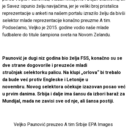
je Savez ispunio želju navijačima, jer je veliki broj pristalica
reprezentacije u anketi na našem portalu izrazilo želju da bivši
selektor mlade reprezentacije konačno preuzme A tim.
Podsećamo, Veljko je 2015. godine vodio naše mlade
fudbalere do titule šampiona sveta na Novom Zelandu.
Paunović je dugi niz godina bio želja FSS, konačno su se
dve strane dogovorile i preuzeće mladi
stručnjak selektorku palicu. Na klupi „orlova“ bi trebalo
da bude već protiv Engleske i Letonije u
novembru. Novog selektora očekuje izazovan posao već
u prvim danima. Srbija i dalje ima šansu da izbori baraž za
Mundijal, mada ne zavisi sve od nje, ali šansa postiji.
Veljko Paunović preuzeo A tim Srbije
EPA Images