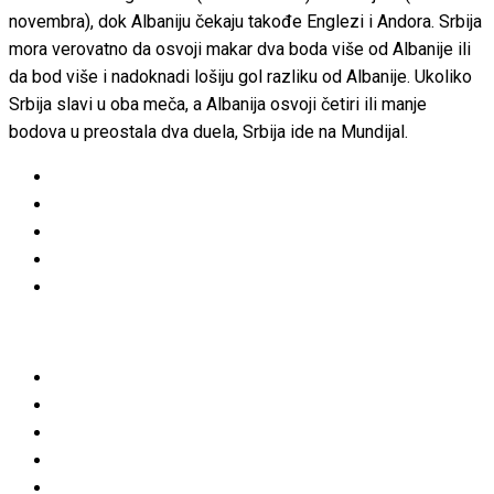
novembra), dok Albaniju čekaju takođe Englezi i Andora. Srbija
mora verovatno da osvoji makar dva boda više od Albanije ili
da bod više i nadoknadi lošiju gol razliku od Albanije. Ukoliko
Srbija slavi u oba meča, a Albanija osvoji četiri ili manje
bodova u preostala dva duela, Srbija ide na Mundijal.