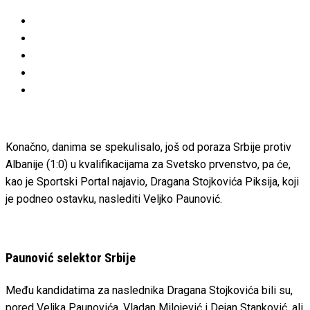
Konačno, danima se spekulisalo, još od poraza Srbije protiv
Albanije (1:0) u kvalifikacijama za Svetsko prvenstvo, pa će,
kao je Sportski Portal najavio, Dragana Stojkovića Piksija, koji
je podneo ostavku, naslediti Veljko Paunović.
Paunović selektor Srbije
Među kandidatima za naslednika Dragana Stojkovića bili su,
pored Veljka Paunovića, Vladan Milojević i Dejan Stanković, ali