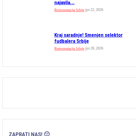
najavila...
јул 22, 2026
Reprezentacija Srbije
Kraj saradnje! Smenjen selektor
fudbalera Srbije
јул 20, 2026
Reprezentacija Srbije
ZAPRATI NAS! 🙂