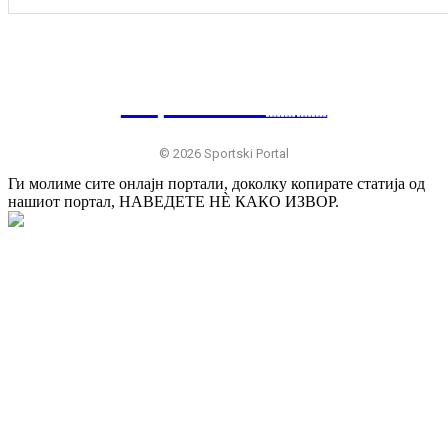
SP
RTSKI 🇷🇸
© 2026 Sportski Portal
Ги молиме сите онлајн портали, доколку копирате статија од
нашиот портал, НАВЕДЕТЕ НÈ КАКО ИЗВОР.