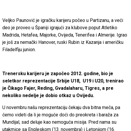
Veljko Paunović je igračku karijeru počeo u Partizanu, a veći
deo je proveo u Španiji igrajući za klubove poput Atletiko
Madrida, Hetafea, Majorke, Ovijeda, Tenerifea i Almerije. Igrao
je još za nemački Hanover, ruski Rubin iz Kazanja i američku
Filadelfiju junion.
Trenersku karijeru je započeo 2012. godine, bio je
seletkor reprezentacije Srbije U18, U19 i U20, trenirao
je Čikago Fajer, Reding, Gvadalaharu, Tigres, a pre
nekoliko nedelje je dobio otkaz u Ovijedu.
U novembru našu reprezentaciju čekaju dva bitna meča, pa
ćemo videti da li je moguće doći do preokreta i baraža za
Mundijal, sad deluje kao nemoguća misija. Pred nama su
utakmice sa Engleskom (13. novembra) i Letonijom (16.