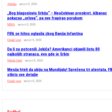
Atletika
август 9, 2026
„Bog blagoslovio Srbiju“ – Neočekivan preokret, Albanac
pokazao „orlova“, pa sve frapirao porukom
MMA
август 9, 2026
FIFA se hitno oglasila zbog Đanija Infantina
Ostale vesti
август 9, 2026
Da li su potcenili Jokića? Amerikanci objavili listu 80
najboljih stranaca, evo gde je Srbin
Nikola Jokić
август 8, 2026
Mesija hteli da ubiju na Mundijalu! Sprečena tri atentata, FB
otkrio sve detalje
Ostale vesti
август 8, 2026
Fudbal