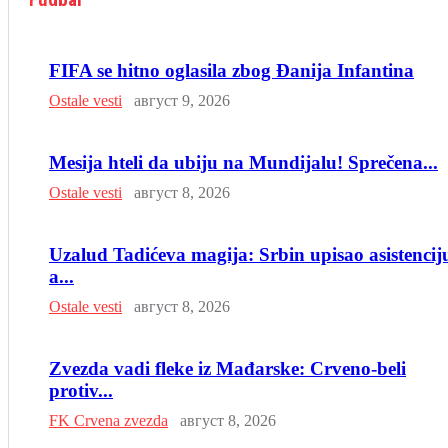
FIFA se hitno oglasila zbog Đanija Infantina
Ostale vesti
август 9, 2026
Mesija hteli da ubiju na Mundijalu! Sprečena...
Ostale vesti
август 8, 2026
Uzalud Tadićeva magija: Srbin upisao asistencij
a...
Ostale vesti
август 8, 2026
Zvezda vadi fleke iz Mađarske: Crveno-beli
protiv...
FK Crvena zvezda
август 8, 2026