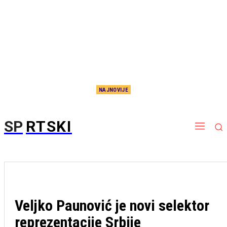
NAJNOVIJE
Reči srpske legende će vas dobro protresti: Surovo je iskren, gađa pravo u metu
SP
RTSKI
Veljko Paunović je novi selektor
reprezentacije Srbije