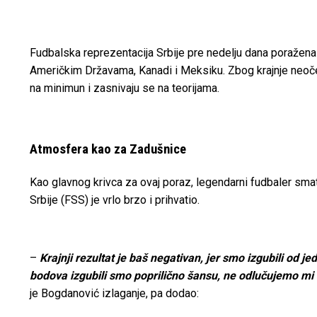
Fudbalska reprezentacija Srbije pre nedelju dana poražena
Američkim Državama, Kanadi i Meksiku. Zbog krajnje neoč
na minimun i zasnivaju se na teorijama.
Atmosfera kao za Zadušnice
Kao glavnog krivca za ovaj poraz, legendarni fudbaler sma
Srbije (FSS) je vrlo brzo i prihvatio
.
–
Krajnji rezultat je baš negativan, jer smo izgubili od 
bodova izgubili smo poprilično šansu, ne odlučujemo mi
je Bogdanović izlaganje, pa dodao: