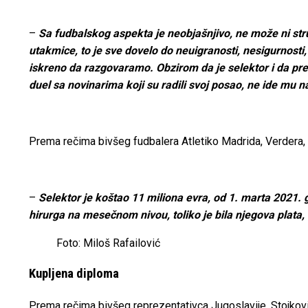
–
Sa fudbalskog aspekta je neobjašnjivo, ne može ni str
utakmice, to je sve dovelo do neuigranosti, nesigurnost
iskreno da razgovaramo. Obzirom da je selektor i da pred
duel sa novinarima koji su radili svoj posao, ne ide mu 
Prema rečima bivšeg fudbalera Atletiko Madrida, Verdera, 
–
Selektor je koštao 11 miliona evra, od 1. marta 2021. 
hirurga na mesečnom nivou, toliko je bila njegova plata,
Foto: Miloš Rafailović
Kupljena diploma
Prema rečima bivšeg reprezentativca Jugoslavije, Stojković