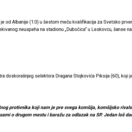
 je od Albanije (1:0) u šestom meču kvalifikacija za Svetsko prv
ekivanog neuspeha na stadionu „Dubočica“ u Leskovcu, šanse na
tra doskorašnjeg selektora Dragana Stojkovića Piksija (60),
koji 
jednog protivnika koji nam je pre svega komšija, komšijsko riva
 sami o drugom mestu i baražu za odlazak na SP. Jedan loš da