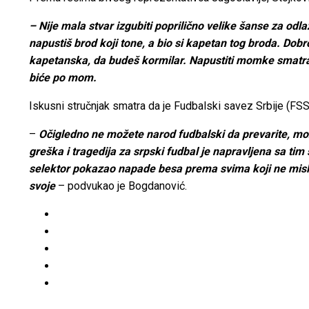
– Nije mala stvar izgubiti poprilično velike šanse za odl
napustiš brod koji tone, a bio si kapetan tog broda. Dob
kapetanska, da budeš kormilar. Napustiti momke smatra
biće po mom.
Iskusni stručnjak smatra da je Fudbalski savez Srbije (FS
–
Očigledno ne možete narod fudbalski da prevarite, možet
greška i tragedija za srpski fudbal je napravljena sa tim 
selektor pokazao napade besa prema svima koji ne misle 
svoje
– podvukao je Bogdanović.