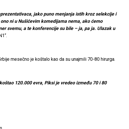
rezentativaca, jako puno menjanja istih kroz selekcije i
nje, ono ni u Nušićevim komedijama nema, ako ćemo
r svemu, a te konferencije su bile – ja, pa ja. Ulazak u
„N1“.
rbije mesečno je koštalo kao da su unajmili 70-80 hirurga.
 koštao 120.000 evra, Piksi je vredeo između 70 i 80
m.