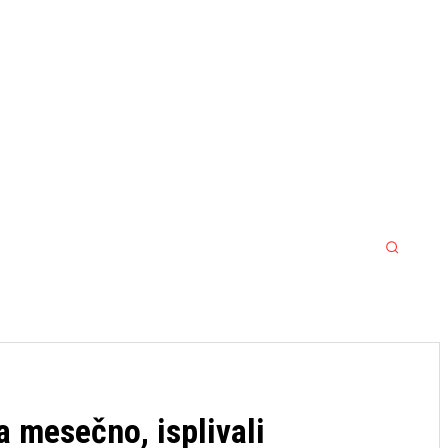
MORE
MMA
SPORT SRBIJA JACKPOT
a mesečno, isplivali