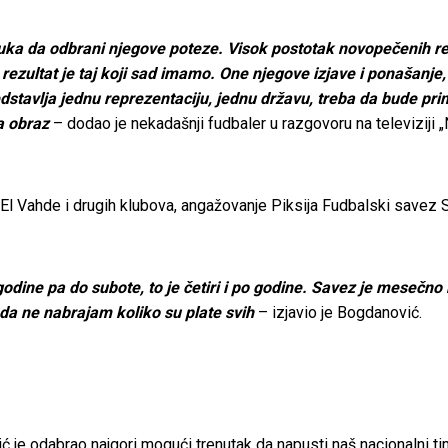
uka da odbrani njegove poteze. Visok postotak novopečenih rep
i, rezultat je taj koji sad imamo. One njegove izjave i ponaša
stavlja jednu reprezentaciju, jednu državu, treba da bude prime
na obraz
– dodao je nekadašnji fudbaler u razgovoru na televiziji 
El Vahde i drugih klubova, angažovanje Piksija Fudbalski savez S
godine pa do subote, to je četiri i po godine. Savez je mesečno
 da ne nabrajam koliko su plate svih
– izjavio je Bogdanović.
 je odabrao najgori mogući trenutak da napusti naš nacionalni ti