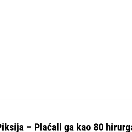
FUDBAL
KOŠARKA
OSTALI SPORTOVI
TENIS
iksija – Plaćali ga kao 80 hirurg