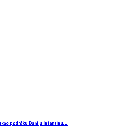
ukao podršku Đaniju Infantinu...