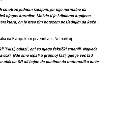
 bih smatrao jednom izdajom, jer nije normalno da
deš njegov kormilar. Možda ti je i diploma kupljena
araktera, on je hteo tim potezom poslednjim da kaže –
n kraha na Evropskom prvenstvu u Nemačkoj.
 ‘Piksi, odlazi', oni su njega faktički smenili. Najveća
avički. Gde smo ispali u grupnoj fazi, gde je već tad
o otići na SP, ali hajde da pustimo da matematika kaže