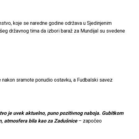
enstvo, koje se naredne godine održava u Sjedinjenim
šeg državnog tima da izbori baraž za Mundijal su svedene
je nakon sramote ponudio ostavku, a Fudbalski savez
lstvo je uvek aktuelno, puno pozitivnog naboja. Gubitkom
n, atmosfera bila kao za Zadušnice
– započeo