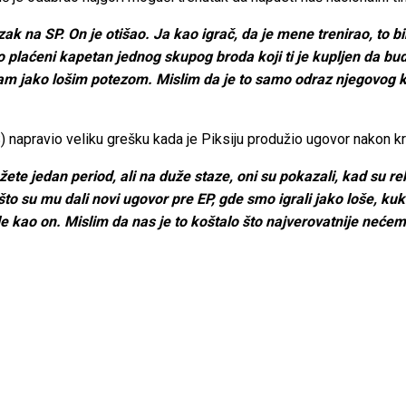
azak na SP. On je otišao. Ja kao igrač, da je mene trenirao, to
ro plaćeni kapetan jednog skupog broda koji ti je kupljen da bu
m jako lošim potezom. Mislim da je to samo odraz njegovog k
S) napravio veliku grešku kada je Piksiju produžio ugovor nako
e jedan period, ali na duže staze, oni su pokazali, kad su rekli
što su mu dali novi ugovor pre EP, gde smo igrali jako loše, kuk
kao on. Mislim da nas je to koštalo što najverovatnije nećem