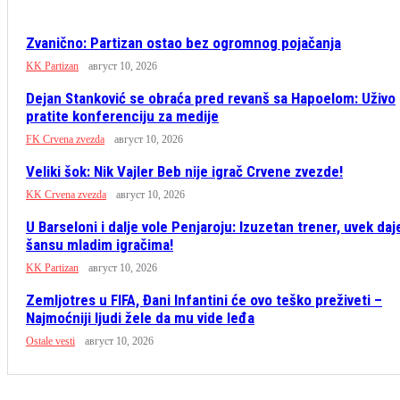
Zvanično: Partizan ostao bez ogromnog pojačanja
KK Partizan
август 10, 2026
Dejan Stanković se obraća pred revanš sa Hapoelom: Uživo
pratite konferenciju za medije
FK Crvena zvezda
август 10, 2026
Veliki šok: Nik Vajler Beb nije igrač Crvene zvezde!
KK Crvena zvezda
август 10, 2026
U Barseloni i dalje vole Penjaroju: Izuzetan trener, uvek daj
šansu mladim igračima!
KK Partizan
август 10, 2026
Zemljotres u FIFA, Đani Infantini će ovo teško preživeti –
Najmoćniji ljudi žele da mu vide leđa
Ostale vesti
август 10, 2026