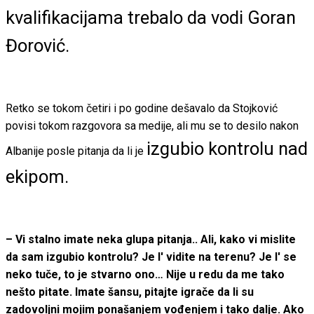
kvalifikacijama trebalo da vodi Goran
Đorović.
Retko se tokom četiri i po godine dešavalo da Stojković
povisi tokom razgovora sa medije, ali mu se to desilo nakon
izgubio kontrolu nad
Albanije posle pitanja da li je
ekipom.
– Vi stalno imate neka glupa pitanja.. Ali, kako vi mislite
da sam izgubio kontrolu? Je l' vidite na terenu? Je l' se
neko tuče, to je stvarno ono… Nije u redu da me tako
nešto pitate. Imate šansu, pitajte igrače da li su
zadovoljni mojim ponašanjem vođenjem i tako dalje. Ako