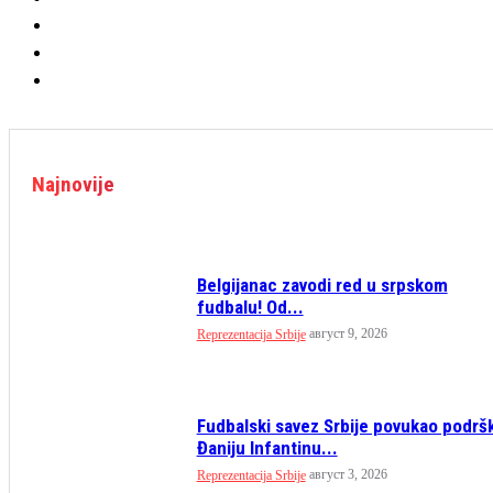
Najnovije
Belgijanac zavodi red u srpskom
fudbalu! Od...
август 9, 2026
Reprezentacija Srbije
Fudbalski savez Srbije povukao podrš
Đaniju Infantinu...
август 3, 2026
Reprezentacija Srbije