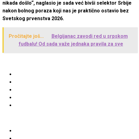
nikada došlo“, naglasio je sada već bivši selektor Srbije
nakon bolnog poraza koji nas je praktično ostavio bez
Svetskog prvenstva 2026.
Pročitajte još...
Belgijanac zavodi red u srpskom
fudbalu! Od sada važe jednaka pravila za sve