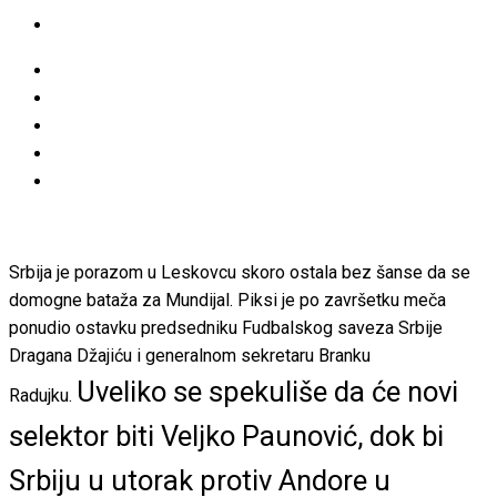
Srbija je porazom u Leskovcu skoro ostala bez šanse da se
domogne bataža za Mundijal. Piksi je po završetku meča
ponudio ostavku predsedniku Fudbalskog saveza Srbije
Dragana Džajiću i generalnom sekretaru Branku
Uveliko se spekuliše da će novi
Radujku.
selektor biti Veljko Paunović, dok bi
Srbiju u utorak protiv Andore u