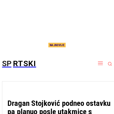
NAJNOVIJE
Zvanično: Partizan ostao bez ogromnog pojačanja
SP
RTSKI
Dragan Stojković podneo ostavku
pa planuo posle utakmice s