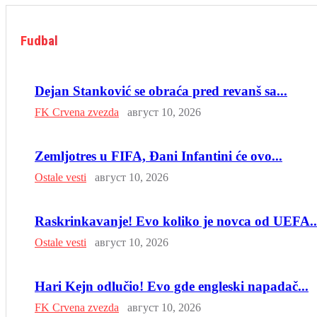
Fudbal
Dejan Stanković se obraća pred revanš sa...
FK Crvena zvezda
август 10, 2026
Zemljotres u FIFA, Đani Infantini će ovo...
Ostale vesti
август 10, 2026
Raskrinkavanje! Evo koliko je novca od UEFA..
Ostale vesti
август 10, 2026
Hari Kejn odlučio! Evo gde engleski napadač...
FK Crvena zvezda
август 10, 2026