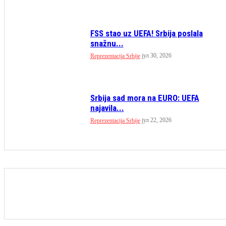
FSS stao uz UEFA! Srbija poslala
snažnu...
јул 30, 2026
Reprezentacija Srbije
Srbija sad mora na EURO: UEFA
najavila...
јул 22, 2026
Reprezentacija Srbije