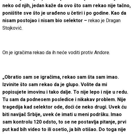
neko od njih, jedan kaže da ovo što sam rekao nije tačno,
poništite sve što je urađeno u četiri i po godine. Kao da
nisam postojao i nisam bio selektor –
rekao je Dragan
Stojković.
On je igračima rekao da ih neće voditi protiv Andore.
„Obratio sam se igračima, rekao sam šta sam imao.
Izvinite što sam rekao da je glupo. Volite da mi
popisujete imovinu i tako dalje. To nije lepo i nije u redu.
Tu sam da podnesem posledice i nikakav problem. Nije
tragedija kad selektor ode, doći će neko drugi. Uvek ću
biti navijač Srbije, uvek će imati u meni podršku. Imao
sam kontrolu 120 odsto, to se ne postavlja pitanje, prvi
put kad bih video to ili osetio, ja bih otišao. Do toga nije