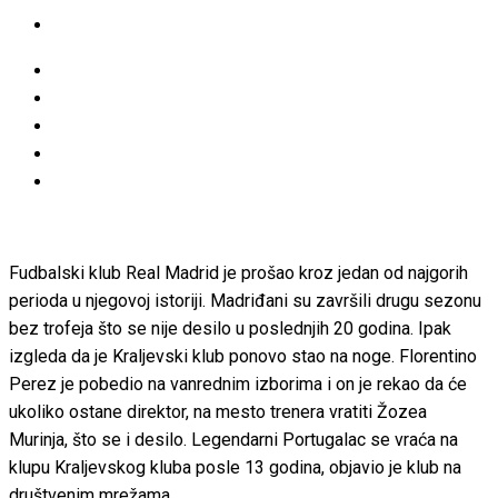
Fudbalski klub Real Madrid je prošao kroz jedan od najgorih
perioda u njegovoj istoriji. Madriđani su završili drugu sezonu
bez trofeja što se nije desilo u poslednjih 20 godina. Ipak
izgleda da je Kraljevski klub ponovo stao na noge. Florentino
Perez je pobedio na vanrednim izborima i on je rekao da će
ukoliko ostane direktor, na mesto trenera vratiti Žozea
Murinja, što se i desilo. Legendarni Portugalac se vraća na
klupu Kraljevskog kluba posle 13 godina, objavio je klub na
društvenim mrežama.