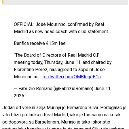
OFFICIAL: José Mourinho, confirmed by Real
Madrid as new head coach with club statement.
Benfica receive €15m fee.
“The Board of Directors of Real Madrid C.F.,
meeting today, Thursday, June 11, and chaired by
Florentino Pérez, has agreed to appoint José
Mourinho as…
pic.twitter.com/OMBInqeB1s
— Fabrizio Romano (@FabrizioRomano) June 11,
2026
Jedan od velikih želja Murinja je Bernardno Silva. Portugalac je
vrlo blizu prelaska u Real Madrid, iako je bio samo na korak
od dogovora sa Barselonom. Murinjo je tako iskoristio