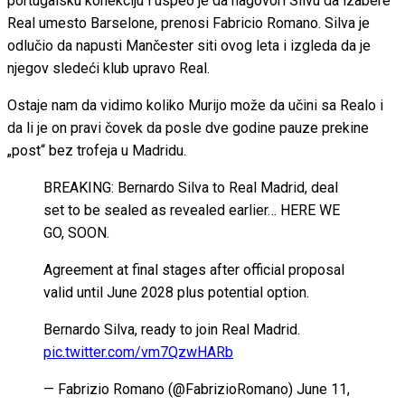
portugalsku konekciju i uspeo je da nagovori Silvu da izabere
Real umesto Barselone, prenosi Fabricio Romano. Silva je
odlučio da napusti Mančester siti ovog leta i izgleda da je
njegov sledeći klub upravo Real.
Ostaje nam da vidimo koliko Murijo može da učini sa Realo i
da li je on pravi čovek da posle dve godine pauze prekine
„post“ bez trofeja u Madridu.
BREAKING: Bernardo Silva to Real Madrid, deal
set to be sealed as revealed earlier… HERE WE
GO, SOON.
Agreement at final stages after official proposal
valid until June 2028 plus potential option.
Bernardo Silva, ready to join Real Madrid.
pic.twitter.com/vm7QzwHARb
— Fabrizio Romano (@FabrizioRomano) June 11,