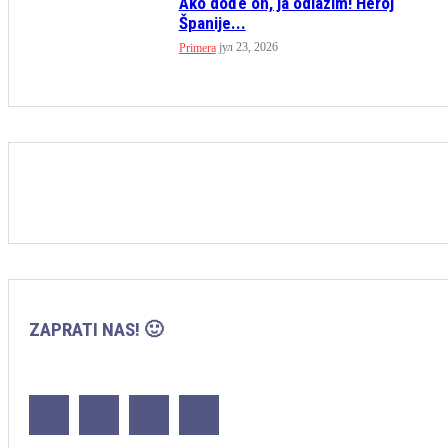
Ako dođe on, ja odlazim! Heroj
Španije...
јул 23, 2026
Primera
ZAPRATI NAS! 🙂