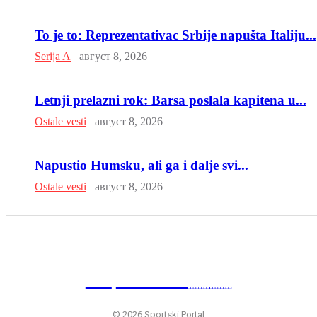
To je to: Reprezentativac Srbije napušta Italiju...
Serija A
август 8, 2026
Letnji prelazni rok: Barsa poslala kapitena u...
Ostale vesti
август 8, 2026
Napustio Humsku, ali ga i dalje svi...
Ostale vesti
август 8, 2026
SP
RTSKI 🇷🇸
© 2026 Sportski Portal