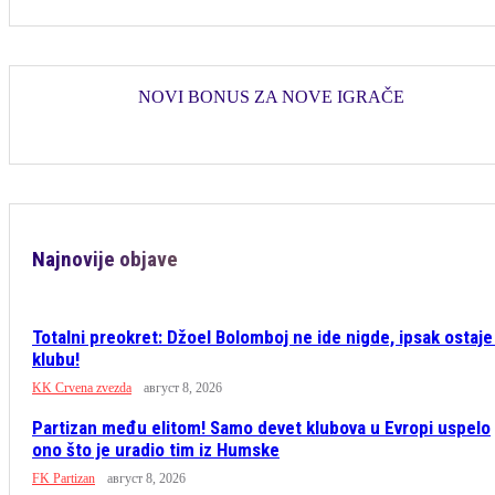
NOVI BONUS ZA NOVE IGRAČE
Najnovije objave
Totalni preokret: Džoel Bolomboj ne ide nigde, ipsak ostaje
klubu!
KK Crvena zvezda
август 8, 2026
Partizan među elitom! Samo devet klubova u Evropi uspelo
ono što je uradio tim iz Humske
FK Partizan
август 8, 2026