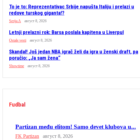
To je to: Reprezentativac Srbije napušta Italiju i prelazi u
redove turskog giganta!?
Serija A
август 8, 2026
Letnji prelazni rok: Barsa poslala kapitena u Liverpul
Ostale vesti
август 8, 2026
Skandal! Još jedan NBA igrač želi da igra u ženski draft, pa
poručio: „Ja sam žena“
Showtime
август 8, 2026
Fudbal
Partizan među elitom! Samo devet klubova u...
FK Partizan
август 8, 2026