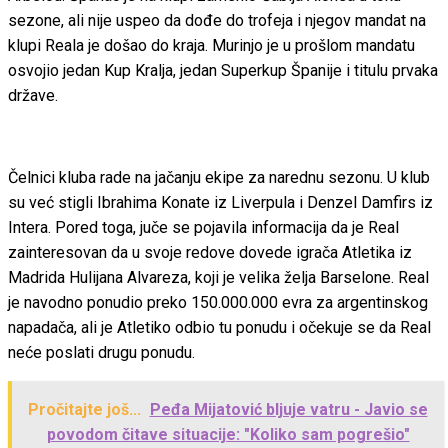
sezone, ali nije uspeo da dođe do trofeja i njegov mandat na
klupi Reala je došao do kraja. Murinjo je u prošlom mandatu
osvojio jedan Kup Kralja, jedan Superkup Španije i titulu prvaka
države.
Čelnici kluba rade na jačanju ekipe za narednu sezonu. U klub
su već stigli Ibrahima Konate iz Liverpula i Denzel Damfirs iz
Intera. Pored toga, juče se pojavila informacija da je Real
zainteresovan da u svoje redove dovede igrača Atletika iz
Madrida Hulijana Alvareza, koji je velika želja Barselone. Real
je navodno ponudio preko 150.000.000 evra za argentinskog
napadača, ali je Atletiko odbio tu ponudu i očekuje se da Real
neće poslati drugu ponudu.
Pročitajte još...
Peđa Mijatović bljuje vatru - Javio se
povodom čitave situacije: "Koliko sam pogrešio"