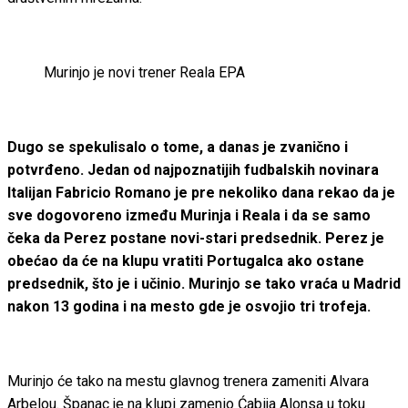
Murinjo je novi trener Reala
EPA
Dugo se spekulisalo o tome, a danas je zvanično i
potvrđeno. Jedan od najpoznatijih fudbalskih novinara
Italijan Fabricio Romano je pre nekoliko dana rekao da je
sve dogovoreno između Murinja i Reala i da se samo
čeka da Perez postane novi-stari predsednik. Perez je
obećao da će na klupu vratiti Portugalca ako ostane
predsednik, što je i učinio. Murinjo se tako vraća u Madrid
nakon 13 godina i na mesto gde je osvojio tri trofeja.
Murinjo će tako na mestu glavnog trenera zameniti Alvara
Arbelou. Španac je na klupi zamenio Ćabija Alonsa u toku