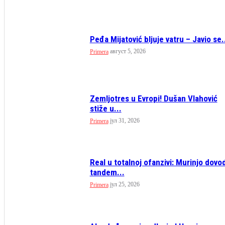
Peđa Mijatović bljuje vatru – Javio se.
август 5, 2026
Primera
Zemljotres u Evropi! Dušan Vlahović
stiže u...
јул 31, 2026
Primera
Real u totalnoj ofanzivi: Murinjo dovod
tandem...
јул 25, 2026
Primera