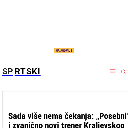
NAJNOVIJE
Totalni preokret: Džoel Bolomboj ne ide nigde, ipsak ostaje u klubu!
SP
RTSKI
Sada više nema čekanja: „Posebni
i zvanično novi trener Kraljevskog