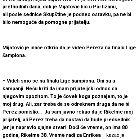
prethodnih dana, dok je Mijatović bio u Partizanu,
ali posle sednice Skupštine je podneo ostavku, pa ne bi
bilo nemoguće da pomogne prijatelju.
Mijatović je inače otkrio da je video Pereza na finalu Lige
šampiona.
–
Videli smo se na finalu Lige šampiona. Oni su u
kampanji. Neću kriti da imam prijateljski odnos sa
njegovim opozitom. To je čovek koga poznajem, to je
moj drug. Ali, zar treba da se odreknem druga da ne bi
Perez pomislio… Ja sam javno rekao da je Rikelme moj
prijatelj, ali Perez treba da nastavi da bude predsednik
jer je napravio sjajne stvari. Doći će vreme, on ima 80
godina, Rikelme 38. Vreme radi za Enrikea
– kazao je