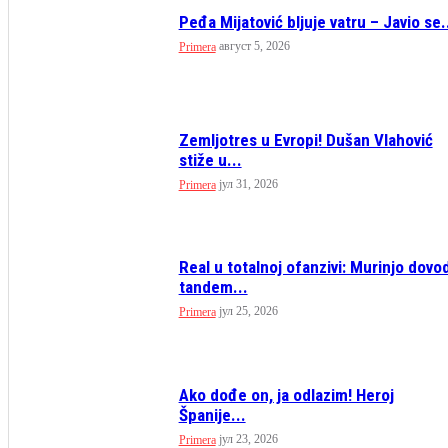
Peđa Mijatović bljuje vatru – Javio se.
август 5, 2026
Primera
Zemljotres u Evropi! Dušan Vlahović
stiže u...
јул 31, 2026
Primera
Real u totalnoj ofanzivi: Murinjo dovod
tandem...
јул 25, 2026
Primera
Ako dođe on, ja odlazim! Heroj
Španije...
јул 23, 2026
Primera