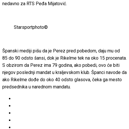
nedavno za RTS Peđa Mijatović.
Starsportphoto©
Španski mediji pišu da je Perez pred pobedom, daju mu od
85 do 90 odsto šansi, dok je Rikelme tek na oko 15 procenata.
S obzirom
da Perez ima 79 godina, ako pobedi, ovo će biti
njegov poslednji mandat u kraljevskom klub. Španci navode da
ako Rikelme dođe do oko 40 odsto glasova, čeka ga mesto
predsednika u narednom mandatu.