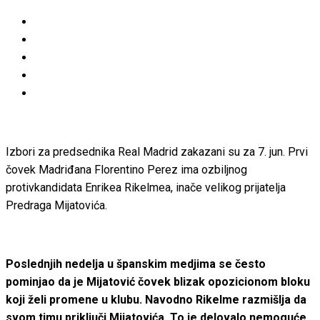
Izbori za predsednika Real Madrid zakazani su za 7. jun. Prvi
čovek Madriđana Florentino Perez ima ozbiljnog
protivkandidata Enrikea Rikelmea, inače velikog prijatelja
Predraga Mijatovića.
Poslednjih nedelja u španskim medjima se često
pominjao da je Mijatović čovek blizak opozicionom bloku
koji želi promene u klubu. Navodno Rikelme razmišlja da
svom timu priključi Mijatovića. To je delovalo nemoguće