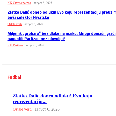
KK Crvena zvezda
август 6, 2026
Zlatko Dalić doneo odluku! Evo koju reprezentaciju preuzi
bivši selektor Hrvatske
Ostale vesti
август 6, 2026
Miljenik „grobara“ bez dlake na jeziku: Mnogi domaći igrači
napustili Partizan nezadovoljni!
KK Partizan
август 6, 2026
Fudbal
Zlatko Dalić doneo odluku! Evo koju
reprezentaciju...
Ostale vesti
август 6, 2026