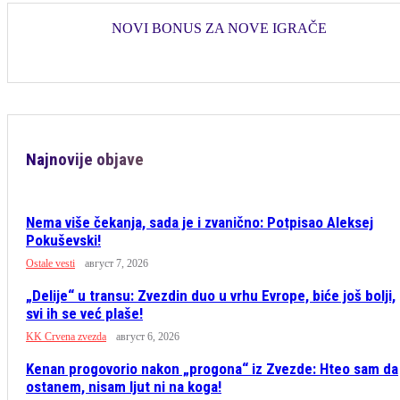
NOVI BONUS ZA NOVE IGRAČE
Najnovije objave
Nema više čekanja, sada je i zvanično: Potpisao Aleksej
Pokuševski!
Ostale vesti
август 7, 2026
„Delije“ u transu: Zvezdin duo u vrhu Evrope, biće još bolji,
svi ih se već plaše!
KK Crvena zvezda
август 6, 2026
Kenan progovorio nakon „progona“ iz Zvezde: Hteo sam da
ostanem, nisam ljut ni na koga!