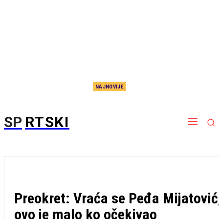
NAJNOVIJE
Nema više čekanja, sada je i zvanično: Potpisao Aleksej Pokuševski!
SP
RTSKI
Preokret: Vraća se Peđa Mijatović
ovo je malo ko očekivao