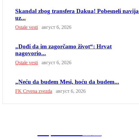
Skandal zbog transfera Dakua! Pobesneli navija
uz...
Ostale vesti
август 6, 2026
„Dođi da im zagorčamo život“: Hrvat
nagovorio...
Ostale vesti
август 6, 2026
„Neću da budem Mesi, hoću da budem...
FK Crvena zvezda
август 6, 2026
SP
RTSKI 🇷🇸