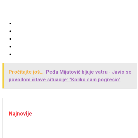
Pročitajte još...
Peđa Mijatović bljuje vatru - Javio se
povodom čitave situacije: "Koliko sam pogrešio"
Najnovije