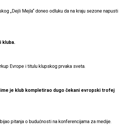
eskog „Dejli Mejla“ doneo odluku da na kraju sezone napusti
i kluba.
erkup Evrope i titulu klupskog prvaka sveta.
 Time je klub kompletirao dugo čekani evropski trofej
ijao pitanja o budućnosti na konferencijama za medije.