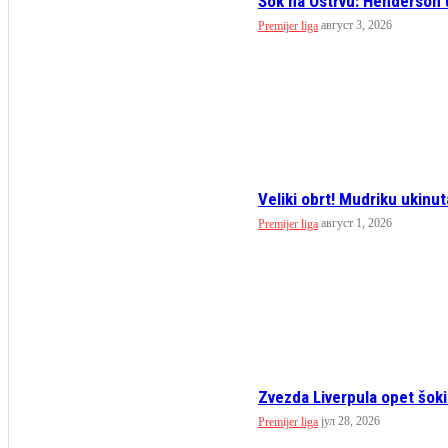
Šok na Ostrvu: Henderson u
август 3, 2026
Premijer liga
Veliki obrt! Mudriku ukinut
август 1, 2026
Premijer liga
Zvezda Liverpula opet šokirl
јул 28, 2026
Premijer liga