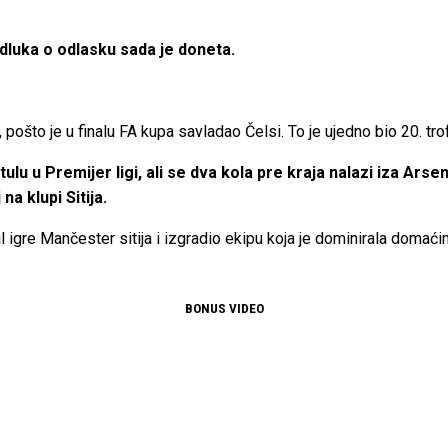
odluka o odlasku sada je doneta.
, pošto je u finalu FA kupa savladao Čelsi. To je ujedno bio 20. tr
tulu u Premijer ligi, ali se dva kola pre kraja nalazi iza A
a klupi Sitija.
l igre Mančester sitija i izgradio ekipu koja je dominirala doma
BONUS VIDEO