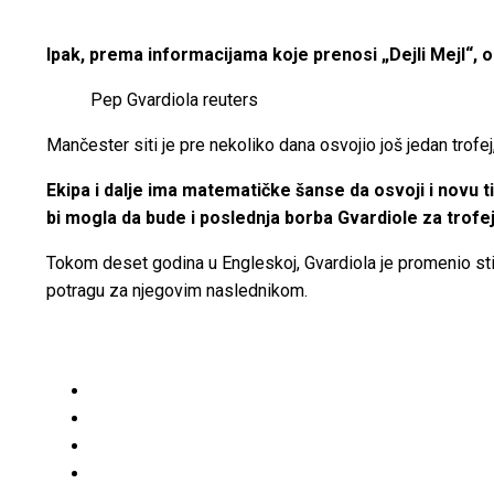
Ipak, prema informacijama koje prenosi „Dejli Mejl“, 
Pep Gvardiola
reuters
Mančester siti je pre nekoliko dana osvojio još jedan trofej
Ekipa i dalje ima matematičke šanse da osvoji i novu ti
bi mogla da bude i poslednja borba Gvardiole za trofej n
Tokom deset godina u Engleskoj, Gvardiola je promenio sti
potragu za njegovim naslednikom.