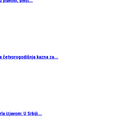
 plavom, bivši...
a četvorogodišnja kazna za...
a izjavom: U Srbiji...