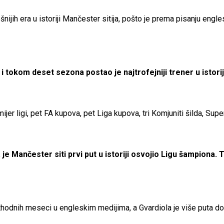
ijih era u istoriji Mančester sitija, pošto je prema pisanju engl
 tokom deset sezona postao je najtrofejniji trener u istorij
jer ligi, pet FA kupova, pet Liga kupova, tri Komjuniti šilda, Sup
je Mančester siti prvi put u istoriji osvojio Ligu šampiona.
dnih meseci u engleskim medijima, a Gvardiola je više puta dob