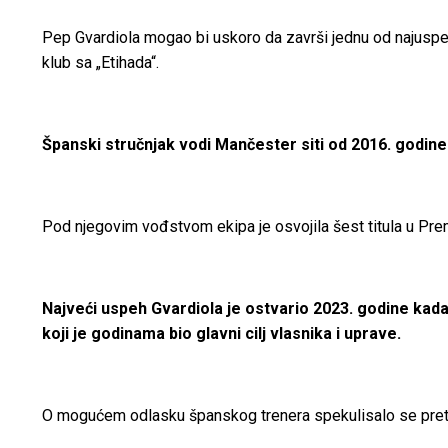
Pep Gvardiola mogao bi uskoro da završi jednu od najuspešn
klub sa „Etihada“.
Španski stručnjak vodi Mančester siti od 2016. godine i
Pod njegovim vođstvom ekipa je osvojila šest titula u Premi
Najveći uspeh Gvardiola je ostvario 2023. godine kada 
koji je godinama bio glavni cilj vlasnika i uprave.
O mogućem odlasku španskog trenera spekulisalo se pretho