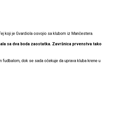
ofej koji je Gvardiola osvojio sa klubom iz Mančestera.
rsenala sa dva boda zaostatka. Završnica prvenstva tako
ćim fudbalom, dok se sada očekuje da uprava kluba krene u