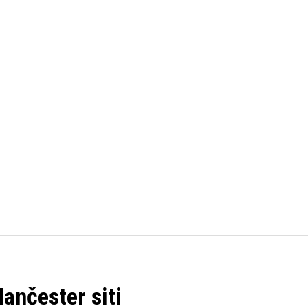
FUDBAL
KOŠARKA
OSTALI SPORTOVI
TENIS
ančester siti