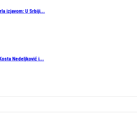
a izjavom: U Srbiji...
osta Nedeljković i...