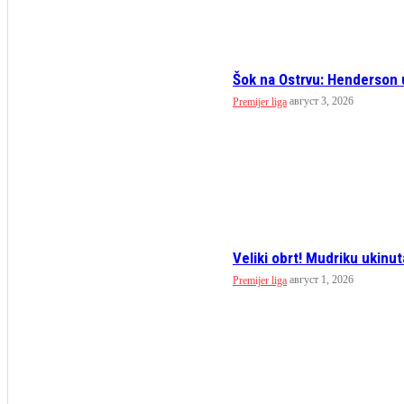
Šok na Ostrvu: Henderson u
август 3, 2026
Premijer liga
Veliki obrt! Mudriku ukinut
август 1, 2026
Premijer liga