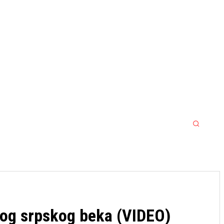
MORE
MMA
SPORT SRBIJA JACKPOT
nog srpskog beka (VIDEO)