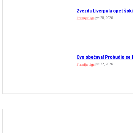
Zvezda Liverpula opet šokirl
јул 28, 2026
Premijer liga
Ovo obećava! Probudio se K
јул 22, 2026
Premijer liga