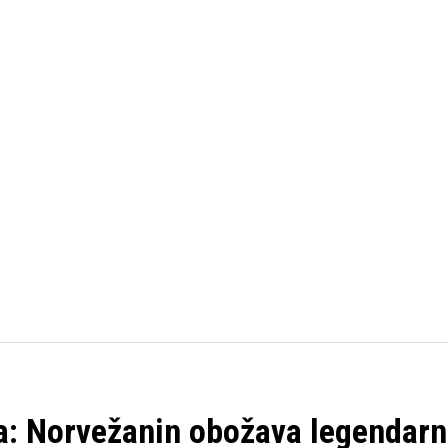
FUDBAL
KOŠARKA
OSTALI SPORTOVI
TENIS
a: Norvežanin obožava legendar