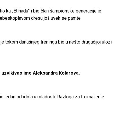
io ka „Etihadu“ i bio član šampionske generacije je
 u nebeskoplavom dresu još uvek se pamte.
je tokom današnjeg treninga bio u nešto drugačijoj ulozi
e uzvikivao ime Aleksandra Kolarova.
o jedan od idola u mladosti. Razloga za to ima jer je