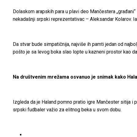
Dolaskom arapskih para u plavi deo Mančestera „građani“ su 
nekadašnji srpski reprezentativac – Aleksandar Kolarov. I
Da stvar bude simpatičnija, najviše ih pamti jedan od najb
pošto je sa levog boka slao lopte u kazneni prostor kao da
Na društvenim mrežama osvanuo je snimak kako Haland
Izgleda da je Haland pomno pratio igre Mančester sitija i p
srpski fudbaler važio za elitnog beka u svom dobu.