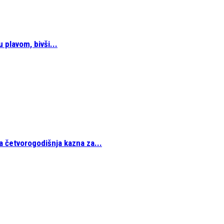
 plavom, bivši...
a četvorogodišnja kazna za...