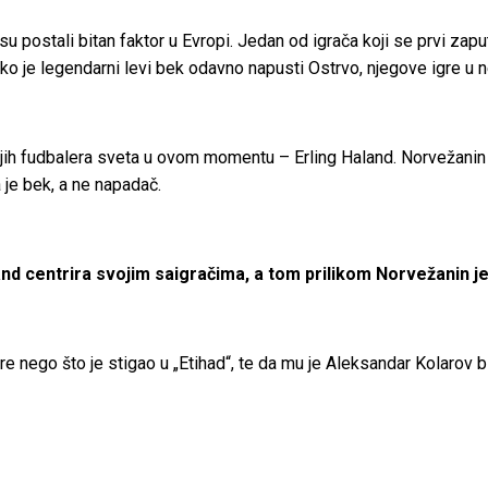
postali bitan faktor u Evropi. Jedan od igrača koji se prvi zaput
ako je legendarni levi bek odavno napusti Ostrvo, njegove igre
oljih fudbalera sveta u ovom momentu – Erling Haland. Norvežanin 
 je bek, a ne napadač.
 centrira svojim saigračima, a tom prilikom Norvežanin j
re nego što je stigao u „Etihad“, te da mu je Aleksandar Kolarov bi