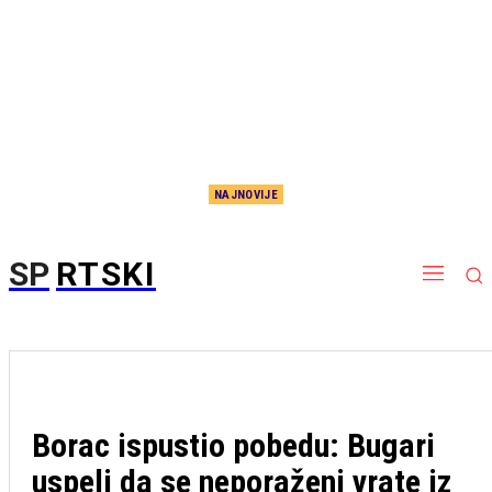
NAJNOVIJE
Au, kakav udarac za Hetafe: Partizanov potencijalni rival ostao bez prve zvezde, sezona je
za njega završena!
SP
RTSKI
Borac ispustio pobedu: Bugari
uspeli da se neporaženi vrate iz