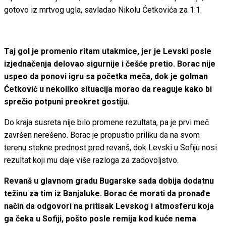
gotovo iz mrtvog ugla, savladao Nikolu Ćetkovića za 1:1.
Taj gol je promenio ritam utakmice, jer je Levski posle
izjednačenja delovao sigurnije i češće pretio. Borac nije
uspeo da ponovi igru sa početka meča, dok je golman
Ćetković u nekoliko situacija morao da reaguje kako bi
sprečio potpuni preokret gostiju.
Do kraja susreta nije bilo promene rezultata, pa je prvi meč
završen nerešeno. Borac je propustio priliku da na svom
terenu stekne prednost pred revanš, dok Levski u Sofiju nosi
rezultat koji mu daje više razloga za zadovoljstvo.
Revanš u glavnom gradu Bugarske sada dobija dodatnu
težinu za tim iz Banjaluke. Borac će morati da pronađe
način da odgovori na pritisak Levskog i atmosferu koja
ga čeka u Sofiji, pošto posle remija kod kuće nema