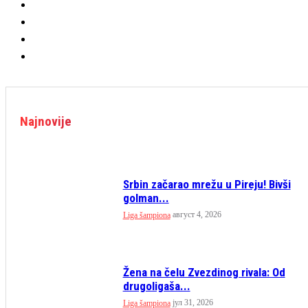
Najnovije
Srbin začarao mrežu u Pireju! Bivši
golman...
август 4, 2026
Liga šampiona
Žena na čelu Zvezdinog rivala: Od
drugoligaša...
јул 31, 2026
Liga šampiona