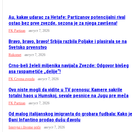
Au, kakav udarac za Hetafe: Partizanov potencijalni rival
ostao bez prve zvezde, sezona je za njega završena!
FK Partizan
август 7, 2026
Bravo, bravo, bravo! Srbija razbila Poljake i plasirala se na
Svetsko prvenstvo
Rukomet
август 7, 2026
Crno-beli želeli miljenika navijača Zvezde: Odgovor bivšeg
asa raspametiće „delije“!
FK Crvena zvezda
август 7, 2026
Ovo niste mogli da vidite u TV prenosu: Kamere sakrile
totalni haos u Humskoj, sevale pesnice na Jugu pre meča
FK Partizan
август 7, 2026
Od malog italijanskog imigranta do grobara fudbala: Kako j
Đani Infantino prodao dušu đavolu
Intervjui i životne priče
август 7, 2026