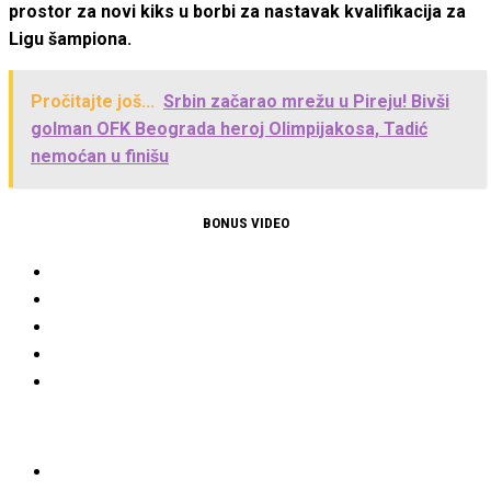
prostor za novi kiks u borbi za nastavak kvalifikacija za
Ligu šampiona.
Pročitajte još...
Srbin začarao mrežu u Pireju! Bivši
golman OFK Beograda heroj Olimpijakosa, Tadić
nemoćan u finišu
BONUS VIDEO