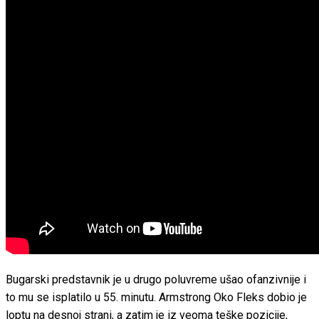
Bugarski predstavnik je u drugo poluvreme ušao ofanzivnije i
to mu se isplatilo u 55. minutu. Armstrong Oko Fleks dobio je
loptu na desnoj strani, a zatim je iz veoma teške pozicije,