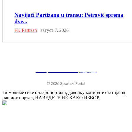
Navijači Partizana u transu: Petrović sprema
dve...
FK Partizan
август 7, 2026
SP
RTSKI 🇷🇸
© 2026 Sportski Portal
Ги молиме сите онлајн портали, доколку копирате статија од
нашиот портал, НАВЕДЕТЕ НÈ КАКО ИЗВОР.