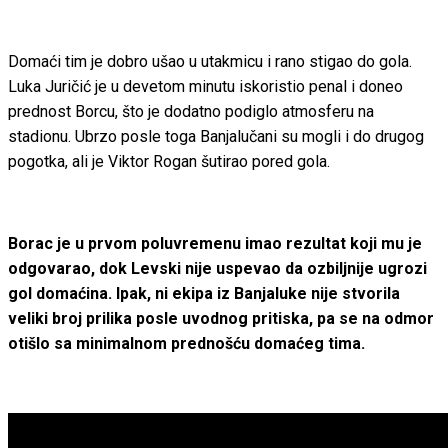
Domaći tim je dobro ušao u utakmicu i rano stigao do gola.
Luka Juričić je u devetom minutu iskoristio penal i doneo
prednost Borcu, što je dodatno podiglo atmosferu na
stadionu. Ubrzo posle toga Banjalučani su mogli i do drugog
pogotka, ali je Viktor Rogan šutirao pored gola.
Borac je u prvom poluvremenu imao rezultat koji mu je
odgovarao, dok Levski nije uspevao da ozbiljnije ugrozi
gol domaćina. Ipak, ni ekipa iz Banjaluke nije stvorila
veliki broj prilika posle uvodnog pritiska, pa se na odmor
otišlo sa minimalnom prednošću domaćeg tima.