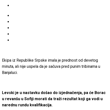
Ekipa iz Republike Srpske imala je prednost od devetog
minuta, ali nije uspela da je sačuva pred punim tribinama u
Banjaluci.
Levski je u nastavku došao do izjednačenja, pa će Borac
u revanšu u Sofiji morati da traži rezultat koji ga vodi u
narednu rundu kvalifikacija.