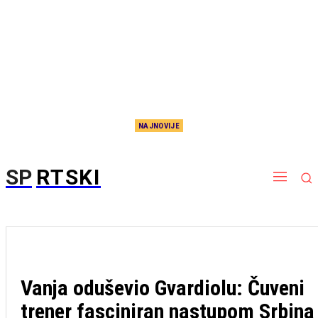
NAJNOVIJE
„Delije“ u transu: Zvezdin duo u vrhu Evrope, biće još bolji, svi ih se već plaše!
SP
RTSKI
Vanja oduševio Gvardiolu: Čuveni
trener fasciniran nastupom Srbina