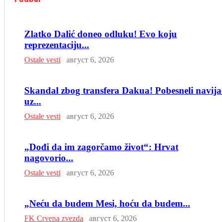
Zlatko Dalić doneo odluku! Evo koju
reprezentaciju...
Ostale vesti
август 6, 2026
Skandal zbog transfera Dakua! Pobesneli navija
uz...
Ostale vesti
август 6, 2026
„Dođi da im zagorčamo život“: Hrvat
nagovorio...
Ostale vesti
август 6, 2026
„Neću da budem Mesi, hoću da budem...
FK Crvena zvezda
август 6, 2026