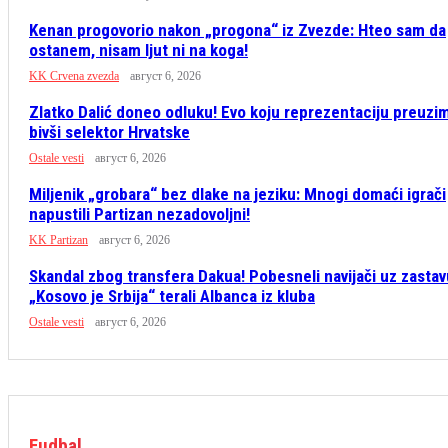
Kenan progovorio nakon „progona“ iz Zvezde: Hteo sam da
ostanem, nisam ljut ni na koga!
KK Crvena zvezda
август 6, 2026
Zlatko Dalić doneo odluku! Evo koju reprezentaciju preuzi
bivši selektor Hrvatske
Ostale vesti
август 6, 2026
Miljenik „grobara“ bez dlake na jeziku: Mnogi domaći igrači
napustili Partizan nezadovoljni!
KK Partizan
август 6, 2026
Skandal zbog transfera Dakua! Pobesneli navijači uz zastav
„Kosovo je Srbija“ terali Albanca iz kluba
Ostale vesti
август 6, 2026
Fudbal