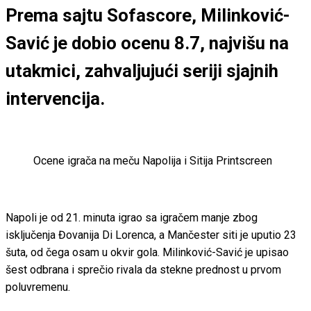
Prema sajtu Sofascore, Milinković-
Savić je dobio ocenu 8.7, najvišu na
utakmici, zahvaljujući seriji sjajnih
intervencija.
Ocene igrača na meču Napolija i Sitija
Printscreen
Napoli je od 21. minuta igrao sa igračem manje zbog
isključenja Đovanija Di Lorenca, a Mančester siti je uputio 23
šuta, od čega osam u okvir gola. Milinković-Savić je upisao
šest odbrana i sprečio rivala da stekne prednost u prvom
poluvremenu.