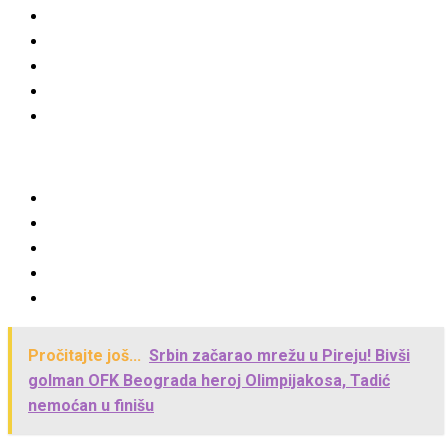
Pročitajte još...
Srbin začarao mrežu u Pireju! Bivši
golman OFK Beograda heroj Olimpijakosa, Tadić
nemoćan u finišu