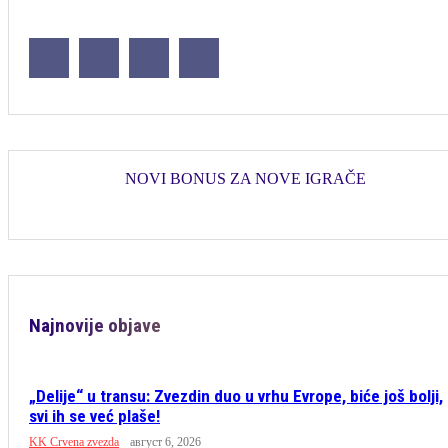
NOVI BONUS ZA NOVE IGRAČE
Najnovije objave
„Delije“ u transu: Zvezdin duo u vrhu Evrope, biće još bolji,
svi ih se već plaše!
KK Crvena zvezda
август 6, 2026