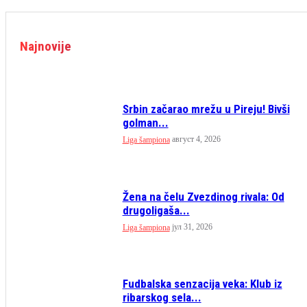
Najnovije
Srbin začarao mrežu u Pireju! Bivši
golman...
август 4, 2026
Liga šampiona
Žena na čelu Zvezdinog rivala: Od
drugoligaša...
јул 31, 2026
Liga šampiona
Fudbalska senzacija veka: Klub iz
ribarskog sela...