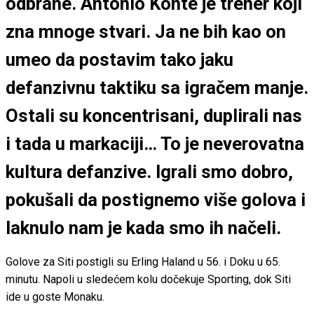
odbrane. Antonio Konte je trener koji
zna mnoge stvari. Ja ne bih kao on
umeo da postavim tako jaku
defanzivnu taktiku sa igračem manje.
Ostali su koncentrisani, duplirali nas
i tada u markaciji… To je neverovatna
kultura defanzive. Igrali smo dobro,
pokušali da postignemo više golova i
laknulo nam je kada smo ih načeli.
Golove za Siti postigli su Erling Haland u 56. i Doku u 65.
minutu. Napoli u sledećem kolu dočekuje Sporting, dok Siti
ide u goste Monaku.