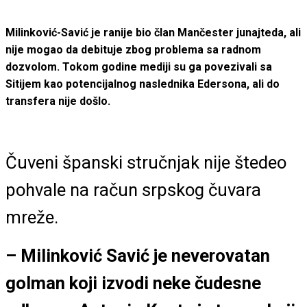
Milinković-Savić je ranije bio član Mančester junajteda, ali
nije mogao da debituje zbog problema sa radnom
dozvolom. Tokom godine mediji su ga povezivali sa
Sitijem kao potencijalnog naslednika Edersona, ali do
transfera nije došlo.
Čuveni španski stručnjak nije štedeo
pohvale na račun srpskog čuvara
mreže.
– Milinković Savić je neverovatan
golman koji izvodi neke čudesne