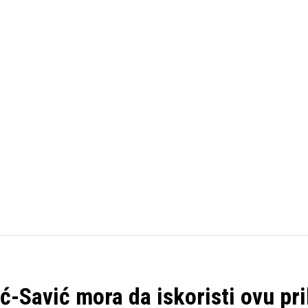
FUDBAL
KOŠARKA
OSTALI SPORTOVI
TENIS
ić-Savić mora da iskoristi ovu pri