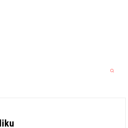
MORE
MMA
SPORT SRBIJA JACKPOT
liku