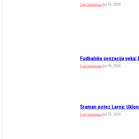
јул 31, 2026
Liga šampiona
Fudbalska senzacija veka: K
јул 28, 2026
Liga šampiona
Sraman potez Larna: Ukloni
јул 22, 2026
Liga šampiona