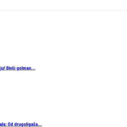
u! Bivši golman...
ala: Od drugoligaša...