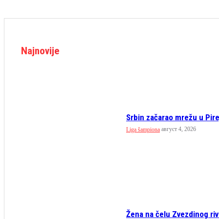
Najnovije
Srbin začarao mrežu u Pirej
август 4, 2026
Liga šampiona
Žena na čelu Zvezdinog riv